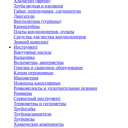
Хладагент (фреон)
Труба медная и изоляция
Гайки, переходники, соединители
Двигатели
Вентиляторы (турбины)
Кронштейны
Платы кондиционеров, пульты
Средства для чистки кондиционеров
Зимний комплект
Инструмент
Вакуумные насосы
Вальцовка
Вольтметры, амперметры
Горелки и сварочное оборудование
Клещи пережимные
Манометрия
Ножницы капиллярные
Ремкомплекты и уплотнительные резинки
Риммеры
Сервисный инструмент
Термометры и гигрометры
Трубогибы
Труборасширители
Труборезы
Химические компоненты