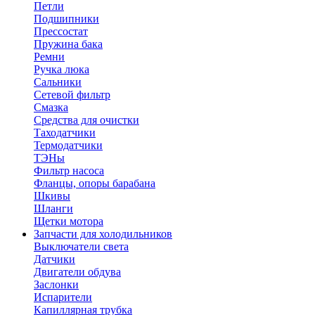
Петли
Подшипники
Прессостат
Пружина бака
Ремни
Ручка люка
Сальники
Сетевой фильтр
Смазка
Средства для очистки
Таходатчики
Термодатчики
ТЭНы
Фильтр насоса
Фланцы, опоры барабана
Шкивы
Шланги
Щетки мотора
Запчасти для холодильников
Выключатели света
Датчики
Двигатели обдува
Заслонки
Испарители
Капиллярная трубка