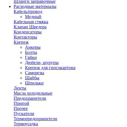
Шланги заправочные
Расходные материалы
Кабель/провод
Медный
Кабельная стяжка
Клапан Шредера
Конденсаторы
Контакторы
Крепеж
Анкеры
Болты
Гайки
Дюбели, шурупы
Крепеж для гипсокартона
Саморезы
Шайбы
Шпильки
Ленты
Масла холодильные
Предохранители
Припой
Прочее
Пускатели
Термопредохранители
Термоусадка