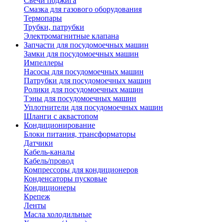
Свечи поджига
Смазка для газового оборудования
Термопары
Трубки, патрубки
Электромагнитные клапана
Запчасти для посудомоечных машин
Замки для посудомоечных машин
Импеллеры
Насосы для посудомоечных машин
Патрубки для посудомоечных машин
Ролики для посудомоечных машин
Тэны для посудомоечных машин
Уплотнители для посудомоечных машин
Шланги с аквастопом
Кондиционирование
Блоки питания, трансформаторы
Датчики
Кабель-каналы
Кабель/провод
Компрессоры для кондиционеров
Конденсаторы пусковые
Кондиционеры
Крепеж
Ленты
Масла холодильные