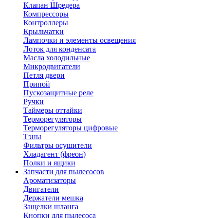
Клапан Шредера
Компрессоры
Контроллеры
Крыльчатки
Лампочки и элементы освещения
Лоток для конденсата
Масла холодильные
Микродвигатели
Петля двери
Припой
Пускозащитные реле
Ручки
Таймеры оттайки
Терморегуляторы
Терморегуляторы цифровые
Тэны
Фильтры осушители
Хладагент (фреон)
Полки и ящики
Запчасти для пылесосов
Ароматизаторы
Двигатели
Держатели мешка
Защелки шланга
Кнопки для пылесоса