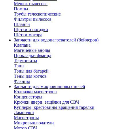
Мешок пылесоса
Помпы
Трубы телескопические
Фильтры пылесоса
Шланги
Щетки и насадки
Щётки мотора
Запчасти для водонагревателей (бойлеров)
Клапана
Магниевые аноды
Прокладки фланца
Термостаты
Тэны
Тэны для батарей
Тэны для котлов
Фланцы
Запчасти для микроволновых печей
Колпачки магнетрона
Конденсаторы
Крючки двери, защёлки для СВЧ
Куплеры, крестовины вращения тарелки
Лампочки
Магнетроны
Микровыключатели
Мотор СВЧ