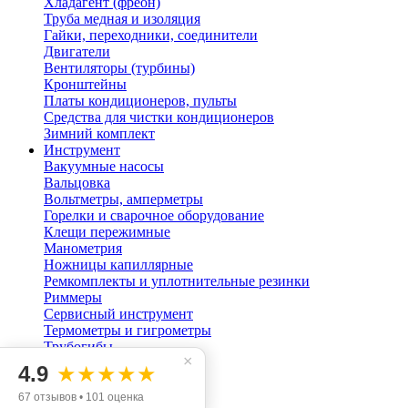
Хладагент (фреон)
Труба медная и изоляция
Гайки, переходники, соединители
Двигатели
Вентиляторы (турбины)
Кронштейны
Платы кондиционеров, пульты
Средства для чистки кондиционеров
Зимний комплект
Инструмент
Вакуумные насосы
Вальцовка
Вольтметры, амперметры
Горелки и сварочное оборудование
Клещи пережимные
Манометрия
Ножницы капиллярные
Ремкомплекты и уплотнительные резинки
Риммеры
Сервисный инструмент
Термометры и гигрометры
Трубогибы
×
Труборасширители
4.9
★★★★★
Труборезы
Химические компоненты
67 отзывов • 101 оценка