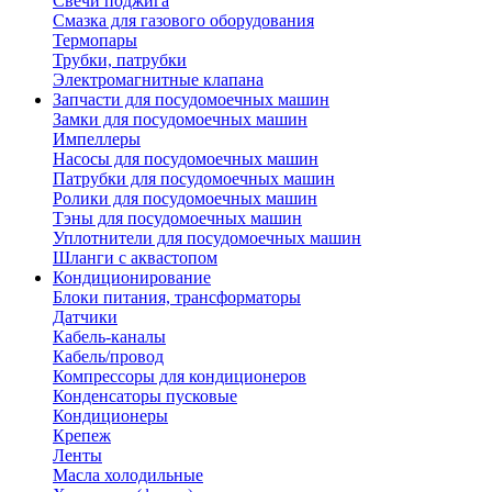
Свечи поджига
Смазка для газового оборудования
Термопары
Трубки, патрубки
Электромагнитные клапана
Запчасти для посудомоечных машин
Замки для посудомоечных машин
Импеллеры
Насосы для посудомоечных машин
Патрубки для посудомоечных машин
Ролики для посудомоечных машин
Тэны для посудомоечных машин
Уплотнители для посудомоечных машин
Шланги с аквастопом
Кондиционирование
Блоки питания, трансформаторы
Датчики
Кабель-каналы
Кабель/провод
Компрессоры для кондиционеров
Конденсаторы пусковые
Кондиционеры
Крепеж
Ленты
Масла холодильные