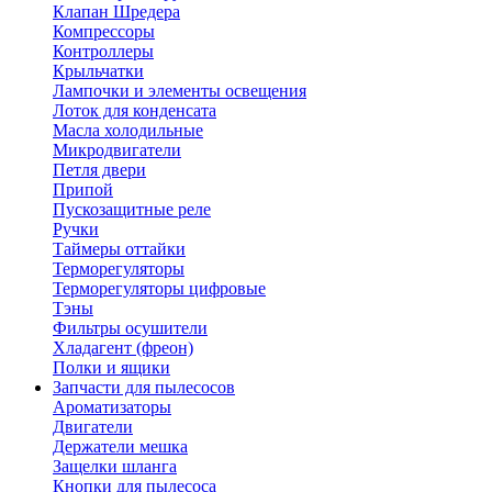
Клапан Шредера
Компрессоры
Контроллеры
Крыльчатки
Лампочки и элементы освещения
Лоток для конденсата
Масла холодильные
Микродвигатели
Петля двери
Припой
Пускозащитные реле
Ручки
Таймеры оттайки
Терморегуляторы
Терморегуляторы цифровые
Тэны
Фильтры осушители
Хладагент (фреон)
Полки и ящики
Запчасти для пылесосов
Ароматизаторы
Двигатели
Держатели мешка
Защелки шланга
Кнопки для пылесоса