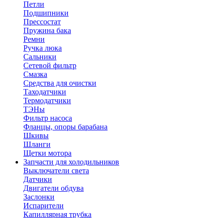
Петли
Подшипники
Прессостат
Пружина бака
Ремни
Ручка люка
Сальники
Сетевой фильтр
Смазка
Средства для очистки
Таходатчики
Термодатчики
ТЭНы
Фильтр насоса
Фланцы, опоры барабана
Шкивы
Шланги
Щетки мотора
Запчасти для холодильников
Выключатели света
Датчики
Двигатели обдува
Заслонки
Испарители
Капиллярная трубка