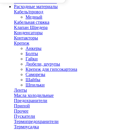
Шланги заправочные
Расходные материалы
Кабель/провод
Медный
Кабельная стяжка
Клапан Шредера
Конденсаторы
Контакторы
Крепеж
Анкеры
Болты
Гайки
Дюбели, шурупы
Крепеж для гипсокартона
Саморезы
Шайбы
Шпильки
Ленты
Масла холодильные
Предохранители
Припой
Прочее
Пускатели
Термопредохранители
Термоусадка