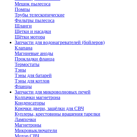
Мешок пылесоса
Помпы
Трубы телескопические
Фильтры пылесоса
Шланги
Щетки и насадки
Щётки мотора
Запчасти для водонагревателей (бойлеров)
Клапана
Магниевые аноды
Прокладки фланца
Термостаты
Тэны
Тэны для батарей
Тэны для котлов
Фланцы
Запчасти для микроволновых печей
Колпачки магнетрона
Конденсаторы
Крючки двери, защёлки для СВЧ
Куплеры, крестовины вращения тарелки
Лампочки
Магнетроны
Микровыключатели
Мотор СВЧ