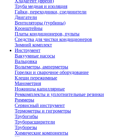
Хладагент (фреон)
Труба медная и изоляция
Гайки, переходники, соединители
Двигатели
Вентиляторы (турбины)
Кронштейны
Платы кондиционеров, пульты
Средства для чистки кондиционеров
Зимний комплект
Инструмент
Вакуумные насосы
Вальцовка
Вольтметры, амперметры
Горелки и сварочное оборудование
Клещи пережимные
Манометрия
Ножницы капиллярные
Ремкомплекты и уплотнительные резинки
Риммеры
Сервисный инструмент
Термометры и гигрометры
Трубогибы
Труборасширители
Труборезы
Химические компоненты