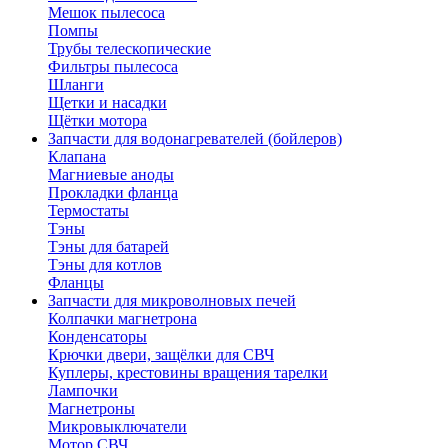
Мешок пылесоса
Помпы
Трубы телескопические
Фильтры пылесоса
Шланги
Щетки и насадки
Щётки мотора
Запчасти для водонагревателей (бойлеров)
Клапана
Магниевые аноды
Прокладки фланца
Термостаты
Тэны
Тэны для батарей
Тэны для котлов
Фланцы
Запчасти для микроволновых печей
Колпачки магнетрона
Конденсаторы
Крючки двери, защёлки для СВЧ
Куплеры, крестовины вращения тарелки
Лампочки
Магнетроны
Микровыключатели
Мотор СВЧ