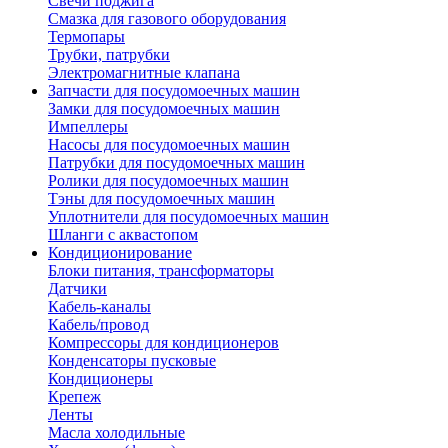
Свечи поджига
Смазка для газового оборудования
Термопары
Трубки, патрубки
Электромагнитные клапана
Запчасти для посудомоечных машин
Замки для посудомоечных машин
Импеллеры
Насосы для посудомоечных машин
Патрубки для посудомоечных машин
Ролики для посудомоечных машин
Тэны для посудомоечных машин
Уплотнители для посудомоечных машин
Шланги с аквастопом
Кондиционирование
Блоки питания, трансформаторы
Датчики
Кабель-каналы
Кабель/провод
Компрессоры для кондиционеров
Конденсаторы пусковые
Кондиционеры
Крепеж
Ленты
Масла холодильные