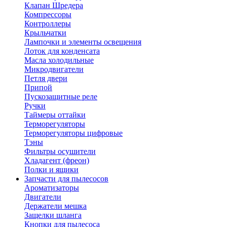
Клапан Шредера
Компрессоры
Контроллеры
Крыльчатки
Лампочки и элементы освещения
Лоток для конденсата
Масла холодильные
Микродвигатели
Петля двери
Припой
Пускозащитные реле
Ручки
Таймеры оттайки
Терморегуляторы
Терморегуляторы цифровые
Тэны
Фильтры осушители
Хладагент (фреон)
Полки и ящики
Запчасти для пылесосов
Ароматизаторы
Двигатели
Держатели мешка
Защелки шланга
Кнопки для пылесоса