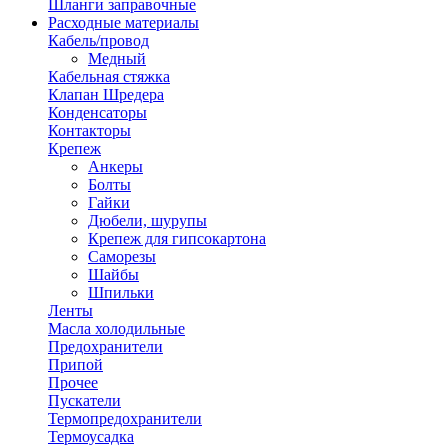
Шланги заправочные
Расходные материалы
Кабель/провод
Медный
Кабельная стяжка
Клапан Шредера
Конденсаторы
Контакторы
Крепеж
Анкеры
Болты
Гайки
Дюбели, шурупы
Крепеж для гипсокартона
Саморезы
Шайбы
Шпильки
Ленты
Масла холодильные
Предохранители
Припой
Прочее
Пускатели
Термопредохранители
Термоусадка