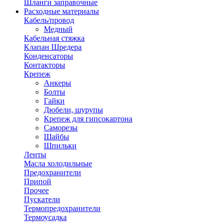
Шланги заправочные
Расходные материалы
Кабель/провод
Медный
Кабельная стяжка
Клапан Шредера
Конденсаторы
Контакторы
Крепеж
Анкеры
Болты
Гайки
Дюбели, шурупы
Крепеж для гипсокартона
Саморезы
Шайбы
Шпильки
Ленты
Масла холодильные
Предохранители
Припой
Прочее
Пускатели
Термопредохранители
Термоусадка