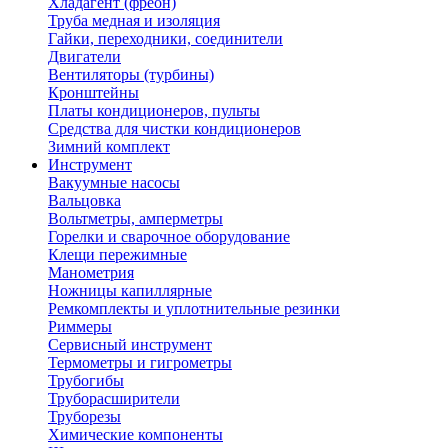
Хладагент (фреон)
Труба медная и изоляция
Гайки, переходники, соединители
Двигатели
Вентиляторы (турбины)
Кронштейны
Платы кондиционеров, пульты
Средства для чистки кондиционеров
Зимний комплект
Инструмент
Вакуумные насосы
Вальцовка
Вольтметры, амперметры
Горелки и сварочное оборудование
Клещи пережимные
Манометрия
Ножницы капиллярные
Ремкомплекты и уплотнительные резинки
Риммеры
Сервисный инструмент
Термометры и гигрометры
Трубогибы
Труборасширители
Труборезы
Химические компоненты