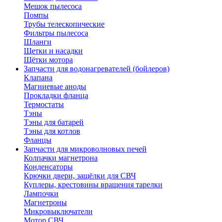
Мешок пылесоса
Помпы
Трубы телескопические
Фильтры пылесоса
Шланги
Щетки и насадки
Щётки мотора
Запчасти для водонагревателей (бойлеров)
Клапана
Магниевые аноды
Прокладки фланца
Термостаты
Тэны
Тэны для батарей
Тэны для котлов
Фланцы
Запчасти для микроволновых печей
Колпачки магнетрона
Конденсаторы
Крючки двери, защёлки для СВЧ
Куплеры, крестовины вращения тарелки
Лампочки
Магнетроны
Микровыключатели
Мотор СВЧ