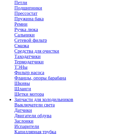
Петли
Подшипники
Прессостат
Пружина бака
Ремни
Ручка люка
Сальники
Сетевой фильтр
Смазка
Средства для очистки
Таходатчики
Термодатчики
ТЭНы
Фильтр насоса
Фланцы, опоры барабана
Шкивы
Шланги
Щетки мотора
Запчасти для холодильников
Выключатели света
Датчики
Двигатели обдува
Заслонки
Испарители
Капиллярная трубка