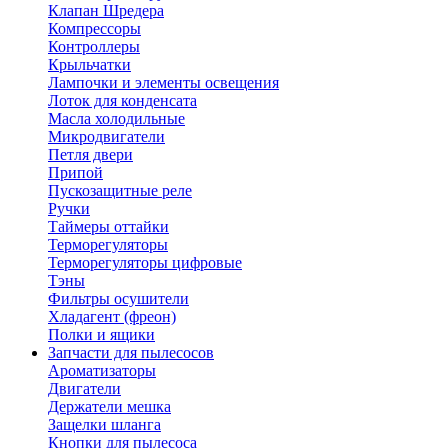
Клапан Шредера
Компрессоры
Контроллеры
Крыльчатки
Лампочки и элементы освещения
Лоток для конденсата
Масла холодильные
Микродвигатели
Петля двери
Припой
Пускозащитные реле
Ручки
Таймеры оттайки
Терморегуляторы
Терморегуляторы цифровые
Тэны
Фильтры осушители
Хладагент (фреон)
Полки и ящики
Запчасти для пылесосов
Ароматизаторы
Двигатели
Держатели мешка
Защелки шланга
Кнопки для пылесоса