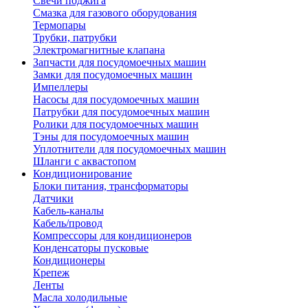
Свечи поджига
Смазка для газового оборудования
Термопары
Трубки, патрубки
Электромагнитные клапана
Запчасти для посудомоечных машин
Замки для посудомоечных машин
Импеллеры
Насосы для посудомоечных машин
Патрубки для посудомоечных машин
Ролики для посудомоечных машин
Тэны для посудомоечных машин
Уплотнители для посудомоечных машин
Шланги с аквастопом
Кондиционирование
Блоки питания, трансформаторы
Датчики
Кабель-каналы
Кабель/провод
Компрессоры для кондиционеров
Конденсаторы пусковые
Кондиционеры
Крепеж
Ленты
Масла холодильные