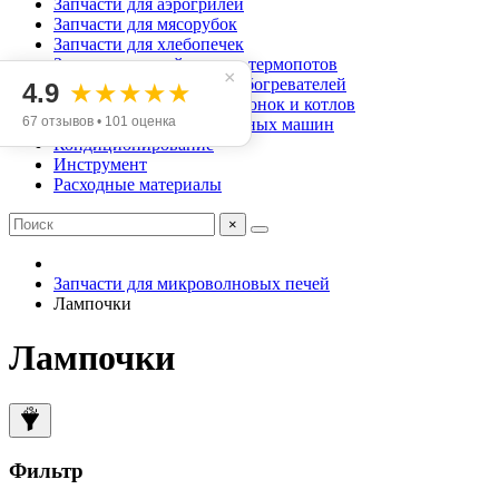
Запчасти для аэрогрилей
Запчасти для мясорубок
Запчасти для хлебопечек
Запчасти для чайников и термопотов
×
Запчасти для масляных обогревателей
4.9
★★★★★
Запчасти для газовых колонок и котлов
67 отзывов • 101 оценка
Запчасти для посудомоечных машин
Кондиционирование
Инструмент
Расходные материалы
×
Запчасти для микроволновых печей
Лампочки
Лампочки
Фильтр