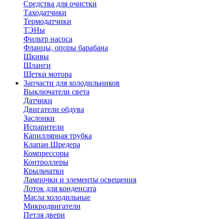
Средства для очистки
Таходатчики
Термодатчики
ТЭНы
Фильтр насоса
Фланцы, опоры барабана
Шкивы
Шланги
Щетки мотора
Запчасти для холодильников
Выключатели света
Датчики
Двигатели обдува
Заслонки
Испарители
Капиллярная трубка
Клапан Шредера
Компрессоры
Контроллеры
Крыльчатки
Лампочки и элементы освещения
Лоток для конденсата
Масла холодильные
Микродвигатели
Петля двери