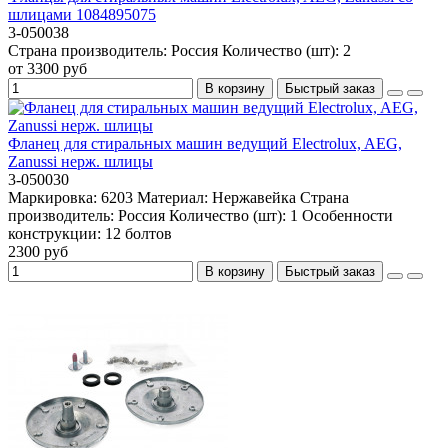
шлицами 1084895075
3-050038
Страна производитель:
Россия
Количество (шт):
2
от 3300 руб
В корзину
Быстрый заказ
Фланец для стиральных машин ведущий Electrolux, AEG,
Zanussi нерж. шлицы
3-050030
Маркировка:
6203
Материал:
Нержавейка
Страна
производитель:
Россия
Количество (шт):
1
Особенности
конструкции:
12 болтов
2300 руб
В корзину
Быстрый заказ