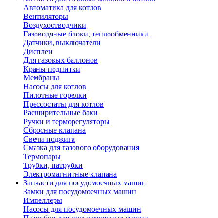
Автоматика для котлов
Вентиляторы
Воздухоотводчики
Газоводяные блоки, теплообменники
Датчики, выключатели
Дисплеи
Для газовых баллонов
Краны подпитки
Мембраны
Насосы для котлов
Пилотные горелки
Прессостаты для котлов
Расширительные баки
Ручки и терморегуляторы
Сбросные клапана
Свечи поджига
Смазка для газового оборудования
Термопары
Трубки, патрубки
Электромагнитные клапана
Запчасти для посудомоечных машин
Замки для посудомоечных машин
Импеллеры
Насосы для посудомоечных машин
Патрубки для посудомоечных машин