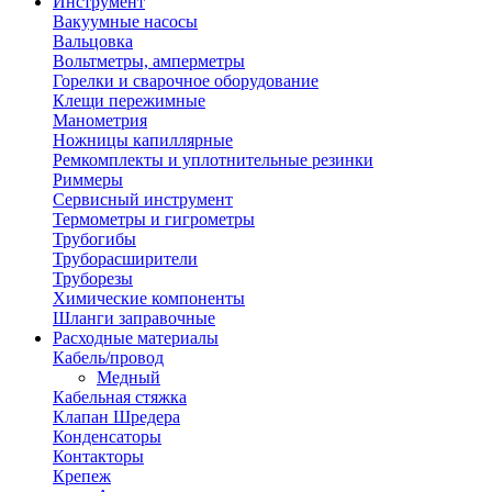
Инструмент
Вакуумные насосы
Вальцовка
Вольтметры, амперметры
Горелки и сварочное оборудование
Клещи пережимные
Манометрия
Ножницы капиллярные
Ремкомплекты и уплотнительные резинки
Риммеры
Сервисный инструмент
Термометры и гигрометры
Трубогибы
Труборасширители
Труборезы
Химические компоненты
Шланги заправочные
Расходные материалы
Кабель/провод
Медный
Кабельная стяжка
Клапан Шредера
Конденсаторы
Контакторы
Крепеж