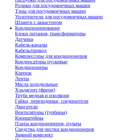
Ролики для посудомоечных машин
Тэны для посудомоечных машин
Уплотнители для посудомоечных машин
Шланги с аквастопом
Кондиционирование
Блоки питания, трансформаторы
Датчики
Кабель-каналы
Кабель/провод
Компрессоры для кондиционеров
Конденсаторы пусковые
Кондиционеры
Крепеж
Ленты
Масла холодильные
Хладагент (фреон)
Труба медная и изоляция
Гайки, переходники, соединители
Двигатели
Вентиляторы (турбины)
Кронштейны
Платы кондиционеров, пульты
Средства для чистки кондиционеров
Зимний комплект