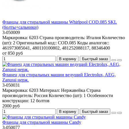
Фланцы для стиральной машины Whirlpool СOD.085 SKL
(болты+сальники)
3-050009
Маркировка:
6203
Страна производитель:
Италия
Количество
(шт):
2
Оригинальный код::
СOD.085
Коды аналогов::
461973085041, 480110100802, 481252088117, 88346400
от 850 руб
В корзину
Быстрый заказ
Фланец для стиральных машин ведущий Electrolux, AEG,
Zanussi нерж.
3-050031
Маркировка:
6203
Материал:
Нержавейка
Страна
производитель:
Россия
Количество (шт):
1
Особенности
конструкции:
12 болтов
2000 руб
В корзину
Быстрый заказ
Фланцы для стиральной машины Candy
3-050077