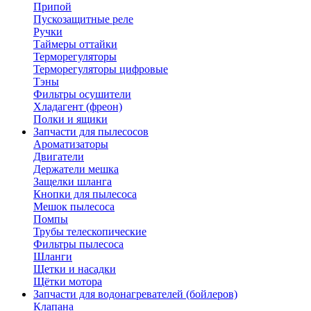
Припой
Пускозащитные реле
Ручки
Таймеры оттайки
Терморегуляторы
Терморегуляторы цифровые
Тэны
Фильтры осушители
Хладагент (фреон)
Полки и ящики
Запчасти для пылесосов
Ароматизаторы
Двигатели
Держатели мешка
Защелки шланга
Кнопки для пылесоса
Мешок пылесоса
Помпы
Трубы телескопические
Фильтры пылесоса
Шланги
Щетки и насадки
Щётки мотора
Запчасти для водонагревателей (бойлеров)
Клапана