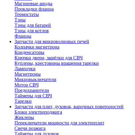
Магниевые аноды
Прокладки фланца
Термостаты
Тэны
Тэны для батарей
Тэны для котлов
Фланцы
Запчасти для микроволновых печей
Колпачки магнетрона
Конденсаторы
Крючки двери, защёлки для СВЧ
Куплеры, крестовины вращения тарелки
Лампочки
Магнетроны
Микровыключатели
Мотор СВЧ
Предохранители
Таймеры для СВЧ
Тарелки
Запчасти для плит, духовок, варочных поверхностей
Блоки электроподжига
Жиклеры
Переключатели мощности для электроплит
Свечи розжига
Таймеры для духовок