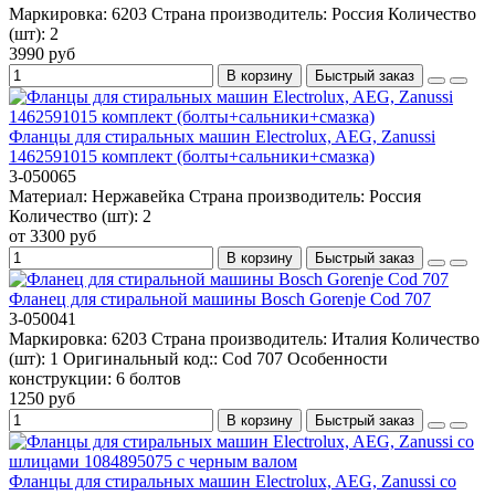
Маркировка:
6203
Страна производитель:
Россия
Количество
(шт):
2
3990 руб
В корзину
Быстрый заказ
Фланцы для стиральных машин Electrolux, AEG, Zanussi
1462591015 комплект (болты+сальники+смазка)
3-050065
Материал:
Нержавейка
Страна производитель:
Россия
Количество (шт):
2
от 3300 руб
В корзину
Быстрый заказ
Фланец для стиральной машины Bosch Gorenje Cod 707
3-050041
Маркировка:
6203
Страна производитель:
Италия
Количество
(шт):
1
Оригинальный код::
Cod 707
Особенности
конструкции:
6 болтов
1250 руб
В корзину
Быстрый заказ
Фланцы для стиральных машин Electrolux, AEG, Zanussi со