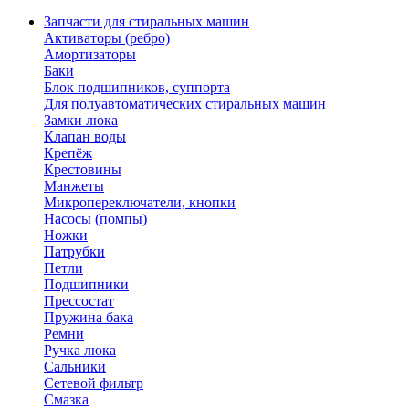
Запчасти для стиральных машин
Активаторы (ребро)
Амортизаторы
Баки
Блок подшипников, суппорта
Для полуавтоматических стиральных машин
Замки люка
Клапан воды
Крепёж
Крестовины
Манжеты
Микропереключатели, кнопки
Насосы (помпы)
Ножки
Патрубки
Петли
Подшипники
Прессостат
Пружина бака
Ремни
Ручка люка
Сальники
Сетевой фильтр
Смазка