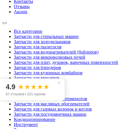
Контакты
Отзывы
Акции
Все категории
Запчасти для стиральных машин
Запчасти для холодильников
Запчасти для пылесосов
Запчасти для водонагревателей (бойлеров)
Запчасти для микроволновых печей
Запчасти для плит, духовок, варочных поверхностей
Запчасти для блендеров
Запчасти для кухонных комбайнов
Запчасти для миксеров
×
Запчасти для аэрогрилей
4.9
★★★★★
Запчасти для мясорубок
Запчасти для хлебопечек
67 отзывов • 101 оценка
Запчасти для чайников и термопотов
Запчасти для масляных обогревателей
Запчасти для газовых колонок и котлов
Запчасти для посудомоечных машин
Кондиционирование
Инструмент