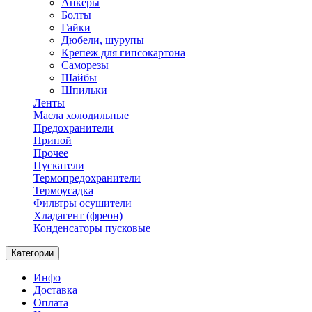
Анкеры
Болты
Гайки
Дюбели, шурупы
Крепеж для гипсокартона
Саморезы
Шайбы
Шпильки
Ленты
Масла холодильные
Предохранители
Припой
Прочее
Пускатели
Термопредохранители
Термоусадка
Фильтры осушители
Хладагент (фреон)
Конденсаторы пусковые
Категории
Инфо
Доставка
Оплата