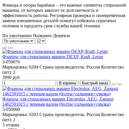
Фланцы и опоры барабана – это важные элементы стиральной
машины, от которых зависит ее долговечность и
эффективность работы. Регулярная проверка и своевременная
замена изношенных деталей помогут избежать серьезных
поломок и продлить срок службы вашей техники
По умолчанию
Название
Дешевле
Фланцы для стиральных машин DEXP, Kraft, Leran
3-050076
Маркировка:
6204
Страна производитель:
Россия
Количество
(шт):
2
3990 руб
В корзину
Быстрый заказ
Фланцы для стиральных машин Electrolux, AEG, Zanussi
1462591015 с черным валом (болты+сальники+смазка)
3-050060
Маркировка:
6203
Страна производитель:
Россия
Количество
(шт):
2
3 отзыва