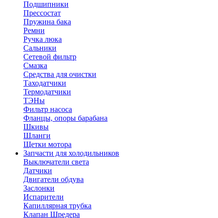
Подшипники
Прессостат
Пружина бака
Ремни
Ручка люка
Сальники
Сетевой фильтр
Смазка
Средства для очистки
Таходатчики
Термодатчики
ТЭНы
Фильтр насоса
Фланцы, опоры барабана
Шкивы
Шланги
Щетки мотора
Запчасти для холодильников
Выключатели света
Датчики
Двигатели обдува
Заслонки
Испарители
Капиллярная трубка
Клапан Шредера