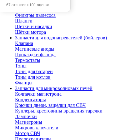
Помпы
67 отзывов • 101 оценка
Трубы телескопические
Фильтры пылесоса
Шланги
Щетки и насадки
Щётки мотора
Запчасти для водонагревателей (бойлеров)
Клапана
Магниевые аноды
Прокладки фланца
Термостаты
Тэны
Тэны для батарей
Тэны для котлов
Фланцы
Запчасти для микроволновых печей
Колпачки магнетрона
Конденсаторы
Крючки двери, защёлки для СВЧ
Куплеры, крестовины вращения тарелки
Лампочки
Магнетроны
Микровыключатели
Мотор СВЧ
Предохранители