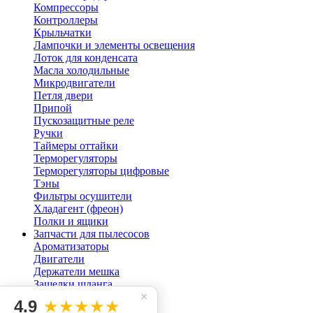
Компрессоры
Контроллеры
Крыльчатки
Лампочки и элементы освещения
Лоток для конденсата
Масла холодильные
Микродвигатели
Петля двери
Припой
Пускозащитные реле
Ручки
Таймеры оттайки
Терморегуляторы
Терморегуляторы цифровые
Тэны
Фильтры осушители
Хладагент (фреон)
Полки и ящики
Запчасти для пылесосов
Ароматизаторы
Двигатели
Держатели мешка
Защелки шланга
×
Кнопки для пылесоса
4.9
★★★★★
Мешок пылесоса