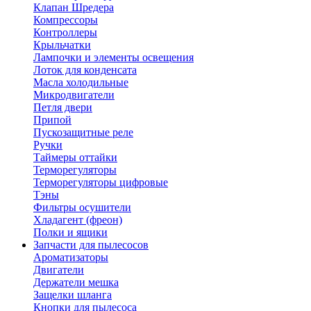
Клапан Шредера
Компрессоры
Контроллеры
Крыльчатки
Лампочки и элементы освещения
Лоток для конденсата
Масла холодильные
Микродвигатели
Петля двери
Припой
Пускозащитные реле
Ручки
Таймеры оттайки
Терморегуляторы
Терморегуляторы цифровые
Тэны
Фильтры осушители
Хладагент (фреон)
Полки и ящики
Запчасти для пылесосов
Ароматизаторы
Двигатели
Держатели мешка
Защелки шланга
Кнопки для пылесоса