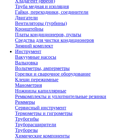
Хладагент (фреон)
Труба медная и изоляция
Гайки, переходники, соединители
Двигатели
Вентиляторы (турбины)
Кронштейны
Платы кондиционеров, пульты
Средства для чистки кондиционеров
Зимний комплект
Инструмент
Вакуумные насосы
Вальцовка
Вольтметры, амперметры
Горелки и сварочное оборудование
Клещи пережимные
Манометрия
Ножницы капиллярные
Ремкомплекты и уплотнительные резинки
Риммеры
Сервисный инструмент
Термометры и гигрометры
Трубогибы
Труборасширители
Труборезы
Химические компоненты