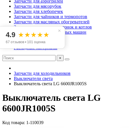
Запчасти для аэрогрилей
Запчасти для мясорубок
Запчасти для хлебопечек
Запчасти для чайников и термопотов
Запчасти для масляных обогревателей
Запчасти для газовых колонок и котлов
×
Запчасти для посудомоечных машин
4.9
★★★★★
Кондиционирование
67 отзывов • 101 оценка
Инструмент
Расходные материалы
×
Запчасти для холодильников
Выключатели света
Выключатель света LG 6600JR1005S
Выключатель света LG
6600JR1005S
Код товара: 1-110039