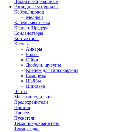
Шланги заправочные
Расходные материалы
Кабель/провод
Медный
Кабельная стяжка
Клапан Шредера
Конденсаторы
Контакторы
Крепеж
Анкеры
Болты
Гайки
Дюбели, шурупы
Крепеж для гипсокартона
Саморезы
Шайбы
Шпильки
Ленты
Масла холодильные
Предохранители
Припой
Прочее
Пускатели
Термопредохранители
Термоусадка