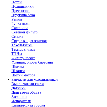
Петли
Подшипники
Прессостат
Пружина бака
Ремни
Ручка люка
Сальники
Сетевой фильтр
Смазка
Средства для очистки
Таходатчики
Термодатчики
ТЭНы
Фильтр насоса
Фланцы, опоры барабана
Шкивы
Шланги
Щетки мотора
Запчасти для холодильников
Выключатели света
Датчики
Двигатели обдува
Заслонки
Испарители
Капиллярная трубка