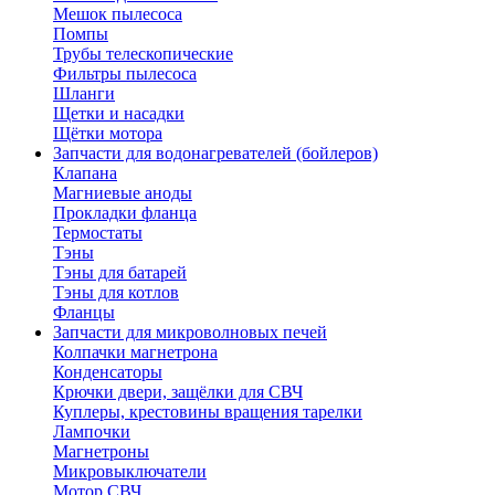
Мешок пылесоса
Помпы
Трубы телескопические
Фильтры пылесоса
Шланги
Щетки и насадки
Щётки мотора
Запчасти для водонагревателей (бойлеров)
Клапана
Магниевые аноды
Прокладки фланца
Термостаты
Тэны
Тэны для батарей
Тэны для котлов
Фланцы
Запчасти для микроволновых печей
Колпачки магнетрона
Конденсаторы
Крючки двери, защёлки для СВЧ
Куплеры, крестовины вращения тарелки
Лампочки
Магнетроны
Микровыключатели
Мотор СВЧ