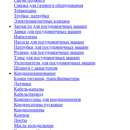
Свечи поджига
Смазка для газового оборудования
Термопары
Трубки, патрубки
Электромагнитные клапана
Запчасти для посудомоечных машин
Замки для посудомоечных машин
Импеллеры
Насосы для посудомоечных машин
Патрубки для посудомоечных машин
Ролики для посудомоечных машин
Тэны для посудомоечных машин
Уплотнители для посудомоечных машин
Шланги с аквастопом
Кондиционирование
Блоки питания, трансформаторы
Датчики
Кабель-каналы
Кабель/провод
Компрессоры для кондиционеров
Конденсаторы пусковые
Кондиционеры
Крепеж
Ленты
Масла холодильные