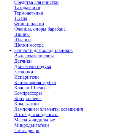
Средства для очистки
Таходатчики
Термодатчики
ТЭНы
Фильтр насоса
Фланцы, опоры барабана
Шкивы
Шланги
Щетки мотора
Запчасти для холодильников
Выключатели света
Датчики
Двигатели обдува
Заслонки
Испарители
Капиллярная трубка
Клапан Шредера
Компрессоры
Контроллеры
Крыльчатки
Лампочки и элементы освещения
Лоток для конденсата
Масла холодильные
Микродвигатели
Петля двери