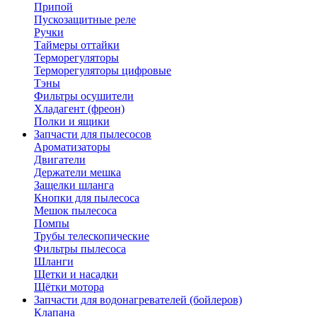
Припой
Пускозащитные реле
Ручки
Таймеры оттайки
Терморегуляторы
Терморегуляторы цифровые
Тэны
Фильтры осушители
Хладагент (фреон)
Полки и ящики
Запчасти для пылесосов
Ароматизаторы
Двигатели
Держатели мешка
Защелки шланга
Кнопки для пылесоса
Мешок пылесоса
Помпы
Трубы телескопические
Фильтры пылесоса
Шланги
Щетки и насадки
Щётки мотора
Запчасти для водонагревателей (бойлеров)
Клапана