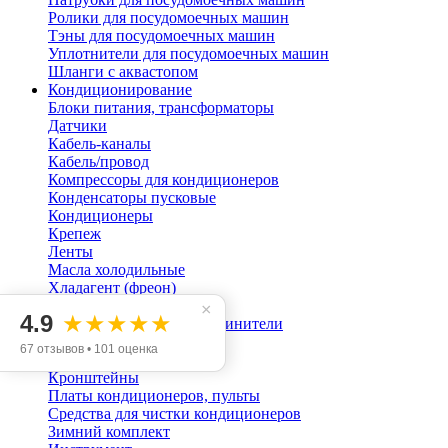
Ролики для посудомоечных машин
Тэны для посудомоечных машин
Уплотнители для посудомоечных машин
Шланги с аквастопом
Кондиционирование
Блоки питания, трансформаторы
Датчики
Кабель-каналы
Кабель/провод
Компрессоры для кондиционеров
Конденсаторы пусковые
Кондиционеры
Крепеж
Ленты
Масла холодильные
Хладагент (фреон)
Труба медная и изоляция
×
4.9
★★★★★
Гайки, переходники, соединители
Двигатели
67 отзывов • 101 оценка
Вентиляторы (турбины)
Кронштейны
Платы кондиционеров, пульты
Средства для чистки кондиционеров
Зимний комплект