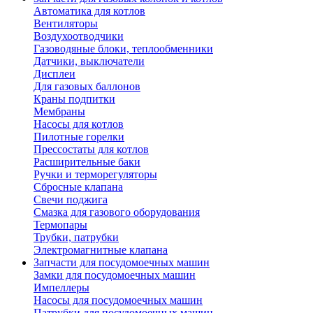
Автоматика для котлов
Вентиляторы
Воздухоотводчики
Газоводяные блоки, теплообменники
Датчики, выключатели
Дисплеи
Для газовых баллонов
Краны подпитки
Мембраны
Насосы для котлов
Пилотные горелки
Прессостаты для котлов
Расширительные баки
Ручки и терморегуляторы
Сбросные клапана
Свечи поджига
Смазка для газового оборудования
Термопары
Трубки, патрубки
Электромагнитные клапана
Запчасти для посудомоечных машин
Замки для посудомоечных машин
Импеллеры
Насосы для посудомоечных машин
Патрубки для посудомоечных машин