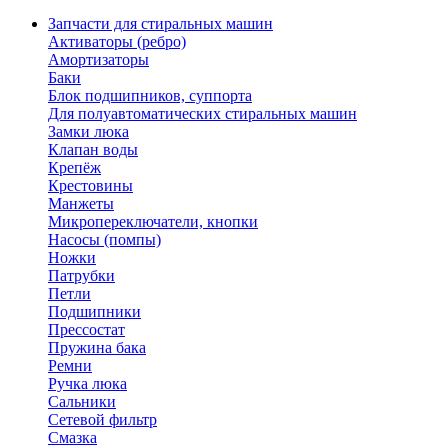
Запчасти для стиральных машин
Активаторы (ребро)
Амортизаторы
Баки
Блок подшипников, суппорта
Для полуавтоматических стиральных машин
Замки люка
Клапан воды
Крепёж
Крестовины
Манжеты
Микропереключатели, кнопки
Насосы (помпы)
Ножки
Патрубки
Петли
Подшипники
Прессостат
Пружина бака
Ремни
Ручка люка
Сальники
Сетевой фильтр
Смазка