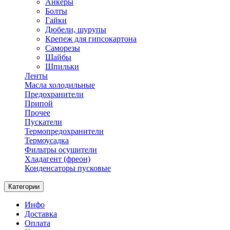
Анкеры
Болты
Гайки
Дюбели, шурупы
Крепеж для гипсокартона
Саморезы
Шайбы
Шпильки
Ленты
Масла холодильные
Предохранители
Припой
Прочее
Пускатели
Термопредохранители
Термоусадка
Фильтры осушители
Хладагент (фреон)
Конденсаторы пусковые
Категории
Инфо
Доставка
Оплата