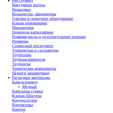
Инструмент
Вакуумные насосы
Вальцовка
Вольтметры, амперметры
Горелки и сварочное оборудование
Клещи пережимные
Манометрия
Ножницы капиллярные
Ремкомплекты и уплотнительные резинки
Риммеры
Сервисный инструмент
Термометры и гигрометры
Трубогибы
Труборасширители
Труборезы
Химические компоненты
Шланги заправочные
Расходные материалы
Кабель/провод
Медный
Кабельная стяжка
Клапан Шредера
Конденсаторы
Контакторы
Крепеж