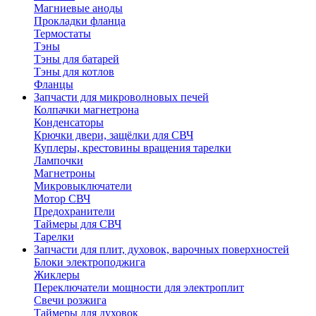
Магниевые аноды
Прокладки фланца
Термостаты
Тэны
Тэны для батарей
Тэны для котлов
Фланцы
Запчасти для микроволновых печей
Колпачки магнетрона
Конденсаторы
Крючки двери, защёлки для СВЧ
Куплеры, крестовины вращения тарелки
Лампочки
Магнетроны
Микровыключатели
Мотор СВЧ
Предохранители
Таймеры для СВЧ
Тарелки
Запчасти для плит, духовок, варочных поверхностей
Блоки электроподжига
Жиклеры
Переключатели мощности для электроплит
Свечи розжига
Таймеры для духовок