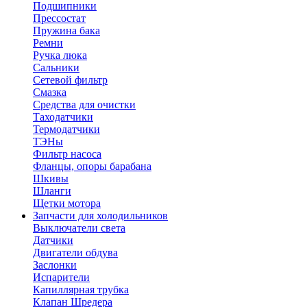
Подшипники
Прессостат
Пружина бака
Ремни
Ручка люка
Сальники
Сетевой фильтр
Смазка
Средства для очистки
Таходатчики
Термодатчики
ТЭНы
Фильтр насоса
Фланцы, опоры барабана
Шкивы
Шланги
Щетки мотора
Запчасти для холодильников
Выключатели света
Датчики
Двигатели обдува
Заслонки
Испарители
Капиллярная трубка
Клапан Шредера