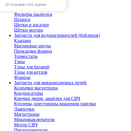
Помпы
67 отзывов • 101 оценка
Трубы телескопические
Фильтры пылесоса
Шланги
Щетки и насадки
Щётки мотора
Запчасти для водонагревателей (бойлеров)
Клапана
Магниевые аноды
Прокладки фланца
Термостаты
Тэны
Тэны для батарей
Тэны для котлов
Фланцы
Запчасти для микроволновых печей
Колпачки магнетрона
Конденсаторы
Крючки двери, защёлки для СВЧ
Куплеры, крестовины вращения тарелки
Лампочки
Магнетроны
Микровыключатели
Мотор СВЧ
Предохранители