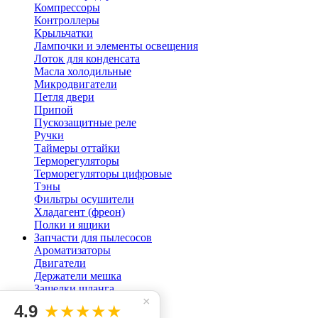
Компрессоры
Контроллеры
Крыльчатки
Лампочки и элементы освещения
Лоток для конденсата
Масла холодильные
Микродвигатели
Петля двери
Припой
Пускозащитные реле
Ручки
Таймеры оттайки
Терморегуляторы
Терморегуляторы цифровые
Тэны
Фильтры осушители
Хладагент (фреон)
Полки и ящики
Запчасти для пылесосов
Ароматизаторы
Двигатели
Держатели мешка
Защелки шланга
×
Кнопки для пылесоса
4.9
★★★★★
Мешок пылесоса