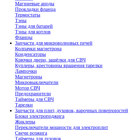
Магниевые аноды
Прокладки фланца
Термостаты
Тэны
Тэны для батарей
Тэны для котлов
Фланцы
Запчасти для микроволновых печей
Колпачки магнетрона
Конденсаторы
Крючки двери, защёлки для СВЧ
Куплеры, крестовины вращения тарелки
Лампочки
Магнетроны
Микровыключатели
Мотор СВЧ
Предохранители
Таймеры для СВЧ
Тарелки
Запчасти для плит, духовок, варочных поверхностей
Блоки электроподжига
Жиклеры
Переключатели мощности для электроплит
Свечи розжига
Таймеры для духовок