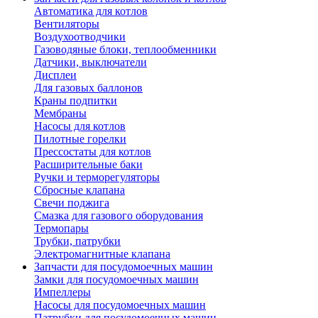
Автоматика для котлов
Вентиляторы
Воздухоотводчики
Газоводяные блоки, теплообменники
Датчики, выключатели
Дисплеи
Для газовых баллонов
Краны подпитки
Мембраны
Насосы для котлов
Пилотные горелки
Прессостаты для котлов
Расширительные баки
Ручки и терморегуляторы
Сбросные клапана
Свечи поджига
Смазка для газового оборудования
Термопары
Трубки, патрубки
Электромагнитные клапана
Запчасти для посудомоечных машин
Замки для посудомоечных машин
Импеллеры
Насосы для посудомоечных машин
Патрубки для посудомоечных машин