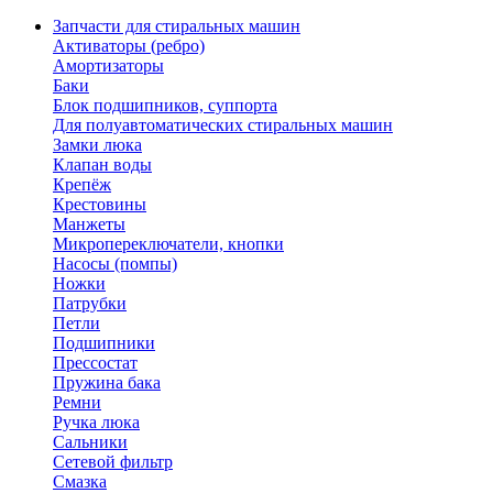
Запчасти для стиральных машин
Активаторы (ребро)
Амортизаторы
Баки
Блок подшипников, суппорта
Для полуавтоматических стиральных машин
Замки люка
Клапан воды
Крепёж
Крестовины
Манжеты
Микропереключатели, кнопки
Насосы (помпы)
Ножки
Патрубки
Петли
Подшипники
Прессостат
Пружина бака
Ремни
Ручка люка
Сальники
Сетевой фильтр
Смазка