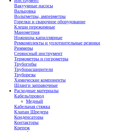
Инструмент
Вакуумные насосы
Вальцовка
Вольтметры, амперметры
Горелки и сварочное оборудование
Клещи пережимные
Манометрия
Ножницы капиллярные
Ремкомплекты и уплотнительные резинки
Риммеры
Сервисный инструмент
Термометры и гигрометры
Трубогибы
Труборасширители
Труборезы
Химические компоненты
Шланги заправочные
Расходные материалы
Кабель/провод
Медный
Кабельная стяжка
Клапан Шредера
Конденсаторы
Контакторы
Крепеж