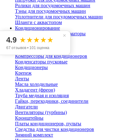
Ролики для посудомоечных машин
Тэны для посудомоечных машин
Уплотнители для посудомоечных машин
Шланги с аквастопом
Кондиционирование
Блоки питания, трансформаторы
×
4.9
★★★★★
Датчики
Кабель-каналы
67 отзывов • 101 оценка
Кабель/провод
Компрессоры для кондиционеров
Конденсаторы пусковые
Кондиционеры
Крепеж
Ленты
Масла холодильные
Хладагент (фреон)
Труба медная и изоляция
Гайки, переходники, соединители
Двигатели
Вентиляторы (турбины)
Кронштейны
Платы кондиционеров, пульты
Средства для чистки кондиционеров
Зимний комплект