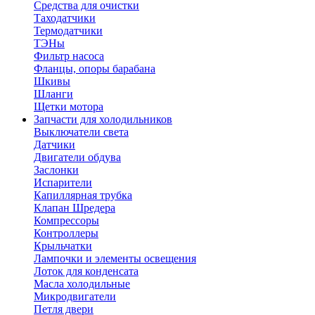
Средства для очистки
Таходатчики
Термодатчики
ТЭНы
Фильтр насоса
Фланцы, опоры барабана
Шкивы
Шланги
Щетки мотора
Запчасти для холодильников
Выключатели света
Датчики
Двигатели обдува
Заслонки
Испарители
Капиллярная трубка
Клапан Шредера
Компрессоры
Контроллеры
Крыльчатки
Лампочки и элементы освещения
Лоток для конденсата
Масла холодильные
Микродвигатели
Петля двери