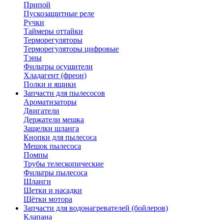
Припой
Пускозащитные реле
Ручки
Таймеры оттайки
Терморегуляторы
Терморегуляторы цифровые
Тэны
Фильтры осушители
Хладагент (фреон)
Полки и ящики
Запчасти для пылесосов
Ароматизаторы
Двигатели
Держатели мешка
Защелки шланга
Кнопки для пылесоса
Мешок пылесоса
Помпы
Трубы телескопические
Фильтры пылесоса
Шланги
Щетки и насадки
Щётки мотора
Запчасти для водонагревателей (бойлеров)
Клапана