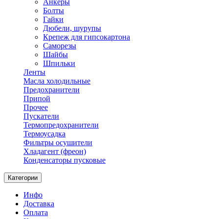
Анкеры
Болты
Гайки
Дюбели, шурупы
Крепеж для гипсокартона
Саморезы
Шайбы
Шпильки
Ленты
Масла холодильные
Предохранители
Припой
Прочее
Пускатели
Термопредохранители
Термоусадка
Фильтры осушители
Хладагент (фреон)
Конденсаторы пусковые
Категории
Инфо
Доставка
Оплата