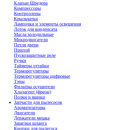
Клапан Шредера
Компрессоры
Контроллеры
Крыльчатки
Лампочки и элементы освещения
Лоток для конденсата
Масла холодильные
Микродвигатели
Петля двери
Припой
Пускозащитные реле
Ручки
Таймеры оттайки
Терморегуляторы
Терморегуляторы цифровые
Тэны
Фильтры осушители
Хладагент (фреон)
Полки и ящики
Запчасти для пылесосов
Ароматизаторы
Двигатели
Держатели мешка
Защелки шланга
Кнопки для пылесоса