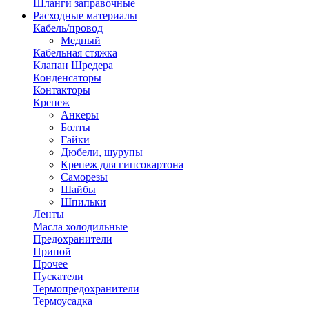
Шланги заправочные
Расходные материалы
Кабель/провод
Медный
Кабельная стяжка
Клапан Шредера
Конденсаторы
Контакторы
Крепеж
Анкеры
Болты
Гайки
Дюбели, шурупы
Крепеж для гипсокартона
Саморезы
Шайбы
Шпильки
Ленты
Масла холодильные
Предохранители
Припой
Прочее
Пускатели
Термопредохранители
Термоусадка