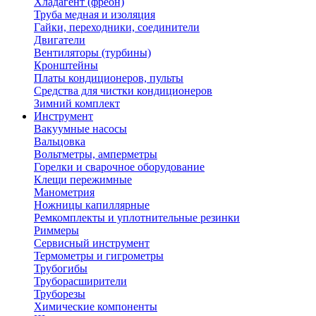
Хладагент (фреон)
Труба медная и изоляция
Гайки, переходники, соединители
Двигатели
Вентиляторы (турбины)
Кронштейны
Платы кондиционеров, пульты
Средства для чистки кондиционеров
Зимний комплект
Инструмент
Вакуумные насосы
Вальцовка
Вольтметры, амперметры
Горелки и сварочное оборудование
Клещи пережимные
Манометрия
Ножницы капиллярные
Ремкомплекты и уплотнительные резинки
Риммеры
Сервисный инструмент
Термометры и гигрометры
Трубогибы
Труборасширители
Труборезы
Химические компоненты