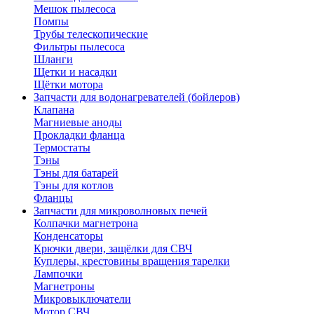
Мешок пылесоса
Помпы
Трубы телескопические
Фильтры пылесоса
Шланги
Щетки и насадки
Щётки мотора
Запчасти для водонагревателей (бойлеров)
Клапана
Магниевые аноды
Прокладки фланца
Термостаты
Тэны
Тэны для батарей
Тэны для котлов
Фланцы
Запчасти для микроволновых печей
Колпачки магнетрона
Конденсаторы
Крючки двери, защёлки для СВЧ
Куплеры, крестовины вращения тарелки
Лампочки
Магнетроны
Микровыключатели
Мотор СВЧ