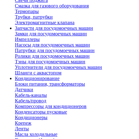
Свечи поджига
Смазка для газового оборудования
Термопары
Трубки, патрубки
Электромагнитные клапана
Запчасти для посудомоечных машин
Замки для посудомоечных машин
Импеллеры
Насосы для посудомоечных машин
Патрубки для посудомоечных машин
Ролики для посудомоечных машин
Тэны для посудомоечных машин
Уплотнители для посудомоечных машин
Шланги с аквастопом
Кондиционирование
Блоки питания, трансформаторы
Датчики
Кабель-каналы
Кабель/провод
Компрессоры для кондиционеров
Конденсаторы пусковые
Кондиционеры
Крепеж
Ленты
Масла холодильные