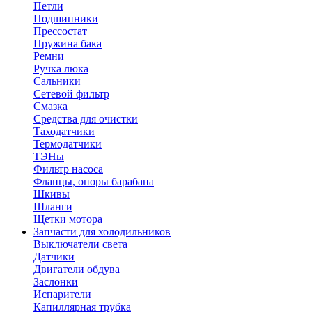
Петли
Подшипники
Прессостат
Пружина бака
Ремни
Ручка люка
Сальники
Сетевой фильтр
Смазка
Средства для очистки
Таходатчики
Термодатчики
ТЭНы
Фильтр насоса
Фланцы, опоры барабана
Шкивы
Шланги
Щетки мотора
Запчасти для холодильников
Выключатели света
Датчики
Двигатели обдува
Заслонки
Испарители
Капиллярная трубка