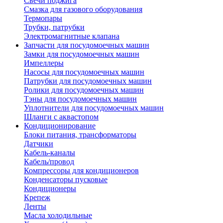
Свечи поджига
Смазка для газового оборудования
Термопары
Трубки, патрубки
Электромагнитные клапана
Запчасти для посудомоечных машин
Замки для посудомоечных машин
Импеллеры
Насосы для посудомоечных машин
Патрубки для посудомоечных машин
Ролики для посудомоечных машин
Тэны для посудомоечных машин
Уплотнители для посудомоечных машин
Шланги с аквастопом
Кондиционирование
Блоки питания, трансформаторы
Датчики
Кабель-каналы
Кабель/провод
Компрессоры для кондиционеров
Конденсаторы пусковые
Кондиционеры
Крепеж
Ленты
Масла холодильные