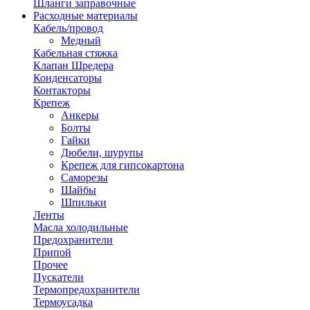
Шланги заправочные
Расходные материалы
Кабель/провод
Медный
Кабельная стяжка
Клапан Шредера
Конденсаторы
Контакторы
Крепеж
Анкеры
Болты
Гайки
Дюбели, шурупы
Крепеж для гипсокартона
Саморезы
Шайбы
Шпильки
Ленты
Масла холодильные
Предохранители
Припой
Прочее
Пускатели
Термопредохранители
Термоусадка