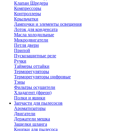
Клапан Шредера
Компрессоры
Контроллеры
Крыльчатки
Лампочки и элементы освещения
Лоток для конденсата
Масла холодильные
Микродвигатели
Петля двери
Припой
Пускозащитные реле
Ручки
Таймеры оттайки
Терморегуляторы
Терморегуляторы цифровые
Тэны
Фильтры осушители
Хладагент (фреон)
Полки и ящики
Запчасти для пылесосов
Ароматизаторы
Двигатели
Держатели мешка
Защелки шланга
Кнопки для пылесоса