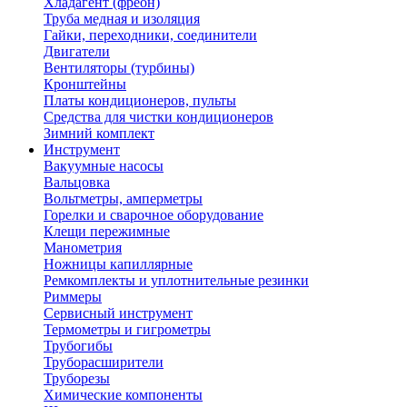
Хладагент (фреон)
Труба медная и изоляция
Гайки, переходники, соединители
Двигатели
Вентиляторы (турбины)
Кронштейны
Платы кондиционеров, пульты
Средства для чистки кондиционеров
Зимний комплект
Инструмент
Вакуумные насосы
Вальцовка
Вольтметры, амперметры
Горелки и сварочное оборудование
Клещи пережимные
Манометрия
Ножницы капиллярные
Ремкомплекты и уплотнительные резинки
Риммеры
Сервисный инструмент
Термометры и гигрометры
Трубогибы
Труборасширители
Труборезы
Химические компоненты