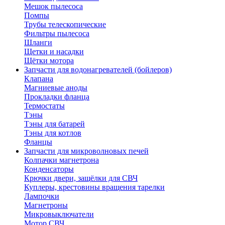
Мешок пылесоса
Помпы
Трубы телескопические
Фильтры пылесоса
Шланги
Щетки и насадки
Щётки мотора
Запчасти для водонагревателей (бойлеров)
Клапана
Магниевые аноды
Прокладки фланца
Термостаты
Тэны
Тэны для батарей
Тэны для котлов
Фланцы
Запчасти для микроволновых печей
Колпачки магнетрона
Конденсаторы
Крючки двери, защёлки для СВЧ
Куплеры, крестовины вращения тарелки
Лампочки
Магнетроны
Микровыключатели
Мотор СВЧ