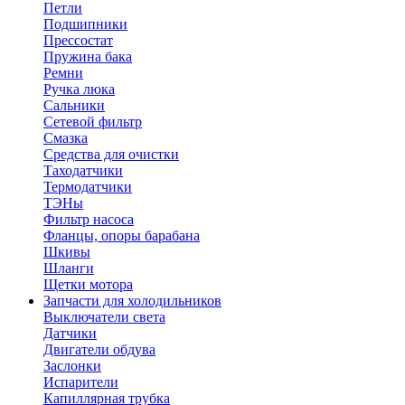
Петли
Подшипники
Прессостат
Пружина бака
Ремни
Ручка люка
Сальники
Сетевой фильтр
Смазка
Средства для очистки
Таходатчики
Термодатчики
ТЭНы
Фильтр насоса
Фланцы, опоры барабана
Шкивы
Шланги
Щетки мотора
Запчасти для холодильников
Выключатели света
Датчики
Двигатели обдува
Заслонки
Испарители
Капиллярная трубка