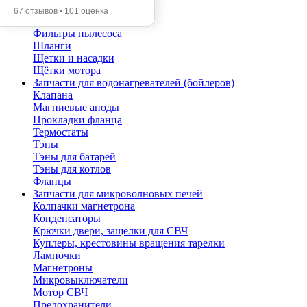
Помпы
67 отзывов • 101 оценка
Трубы телескопические
Фильтры пылесоса
Шланги
Щетки и насадки
Щётки мотора
Запчасти для водонагревателей (бойлеров)
Клапана
Магниевые аноды
Прокладки фланца
Термостаты
Тэны
Тэны для батарей
Тэны для котлов
Фланцы
Запчасти для микроволновых печей
Колпачки магнетрона
Конденсаторы
Крючки двери, защёлки для СВЧ
Куплеры, крестовины вращения тарелки
Лампочки
Магнетроны
Микровыключатели
Мотор СВЧ
Предохранители