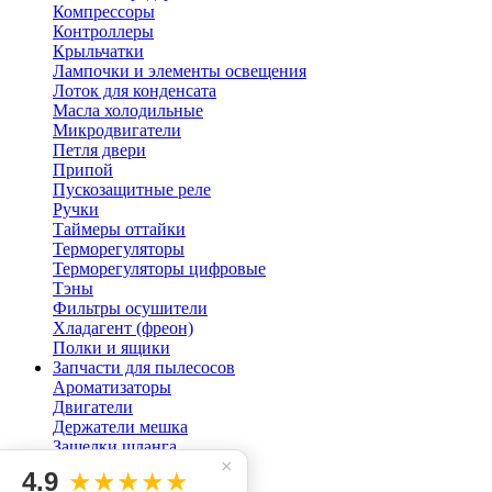
Компрессоры
Контроллеры
Крыльчатки
Лампочки и элементы освещения
Лоток для конденсата
Масла холодильные
Микродвигатели
Петля двери
Припой
Пускозащитные реле
Ручки
Таймеры оттайки
Терморегуляторы
Терморегуляторы цифровые
Тэны
Фильтры осушители
Хладагент (фреон)
Полки и ящики
Запчасти для пылесосов
Ароматизаторы
Двигатели
Держатели мешка
Защелки шланга
×
Кнопки для пылесоса
4.9
★★★★★
Мешок пылесоса