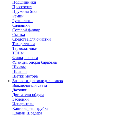
Подшипники
Прессостат
Пружина бака
Ремни
Ручка люка
Сальники
Сетевой фильтр
Смазка
Средства для очистки
Таходатчики
Термодатчики
ТЭНы
Фильтр насоса
Фланцы, опоры барабана
Шкивы
Шланги
Щетки мотора
Запчасти для холодильников
Выключатели света
Датчики
Двигатели обдува
Заслонки
Испарители
Капиллярная трубка
Клапан Шредера