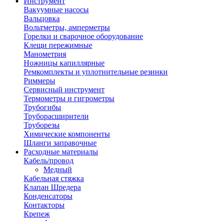
Инструмент
Вакуумные насосы
Вальцовка
Вольтметры, амперметры
Горелки и сварочное оборудование
Клещи пережимные
Манометрия
Ножницы капиллярные
Ремкомплекты и уплотнительные резинки
Риммеры
Сервисный инструмент
Термометры и гигрометры
Трубогибы
Труборасширители
Труборезы
Химические компоненты
Шланги заправочные
Расходные материалы
Кабель/провод
Медный
Кабельная стяжка
Клапан Шредера
Конденсаторы
Контакторы
Крепеж