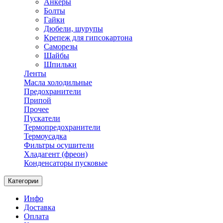
Анкеры
Болты
Гайки
Дюбели, шурупы
Крепеж для гипсокартона
Саморезы
Шайбы
Шпильки
Ленты
Масла холодильные
Предохранители
Припой
Прочее
Пускатели
Термопредохранители
Термоусадка
Фильтры осушители
Хладагент (фреон)
Конденсаторы пусковые
Категории
Инфо
Доставка
Оплата