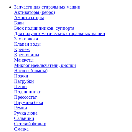
Запчасти для стиральных машин
Активаторы (ребро)
Амортизаторы
Баки
Блок подшипников, суппорта
Для полуавтоматических стиральных машин
Замки люка
Клапан воды
Крепёж
Крестовины
Манжеты
Микропереключатели, кнопки
Насосы (помпы)
Ножки
Патрубки
Петли
Подшипники
Прессостат
Пружина бака
Ремни
Ручка люка
Сальники
Сетевой фильтр
Смазка