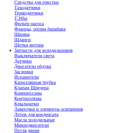
Средства для очистки
Таходатчики
Термодатчики
ТЭНы
Фильтр насоса
Фланцы, опоры барабана
Шкивы
Шланги
Щетки мотора
Запчасти для холодильников
Выключатели света
Датчики
Двигатели обдува
Заслонки
Испарители
Капиллярная трубка
Клапан Шредера
Компрессоры
Контроллеры
Крыльчатки
Лампочки и элементы освещения
Лоток для конденсата
Масла холодильные
Микродвигатели
Петля двери