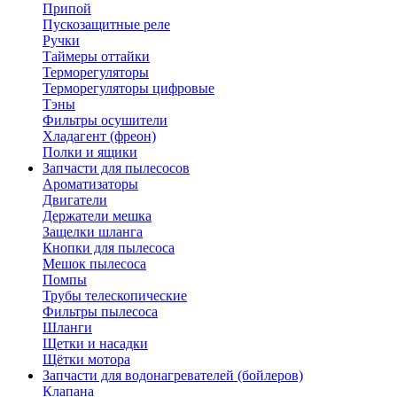
Припой
Пускозащитные реле
Ручки
Таймеры оттайки
Терморегуляторы
Терморегуляторы цифровые
Тэны
Фильтры осушители
Хладагент (фреон)
Полки и ящики
Запчасти для пылесосов
Ароматизаторы
Двигатели
Держатели мешка
Защелки шланга
Кнопки для пылесоса
Мешок пылесоса
Помпы
Трубы телескопические
Фильтры пылесоса
Шланги
Щетки и насадки
Щётки мотора
Запчасти для водонагревателей (бойлеров)
Клапана