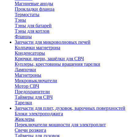
Магниевые аноды
Прокладки фланца
Термостаты
Тэны
Тэны для батарей
Тэны для котлов
Фланцы
Запчасти для микроволновых печей
Колпачки магнетрона
Конденсаторы
Крючки двери, защёлки для СВЧ
Куплеры, крестовины вращения тарелки
Лампочки
Магнетроны
Микровыключатели
Мотор СВЧ
Предохранители
Таймеры для СВЧ
Тарелки
Запчасти для плит, духовок, варочных поверхностей
Блоки электроподжига
Жиклеры
Переключатели мощности для электроплит
Свечи розжига
Таймеры для духовок