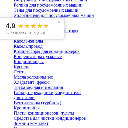
Ролики для посудомоечных машин
Тэны для посудомоечных машин
Уплотнители для посудомоечных машин
Шланги с аквастопом
×
4.9
★★★★★
Кондиционирование
Блоки питания, трансформаторы
67 отзывов • 101 оценка
Датчики
Кабель-каналы
Кабель/провод
Компрессоры для кондиционеров
Конденсаторы пусковые
Кондиционеры
Крепеж
Ленты
Масла холодильные
Хладагент (фреон)
Труба медная и изоляция
Гайки, переходники, соединители
Двигатели
Вентиляторы (турбины)
Кронштейны
Платы кондиционеров, пульты
Средства для чистки кондиционеров
Зимний комплект