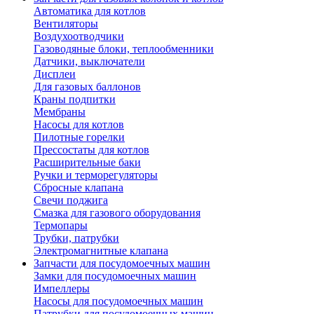
Автоматика для котлов
Вентиляторы
Воздухоотводчики
Газоводяные блоки, теплообменники
Датчики, выключатели
Дисплеи
Для газовых баллонов
Краны подпитки
Мембраны
Насосы для котлов
Пилотные горелки
Прессостаты для котлов
Расширительные баки
Ручки и терморегуляторы
Сбросные клапана
Свечи поджига
Смазка для газового оборудования
Термопары
Трубки, патрубки
Электромагнитные клапана
Запчасти для посудомоечных машин
Замки для посудомоечных машин
Импеллеры
Насосы для посудомоечных машин
Патрубки для посудомоечных машин