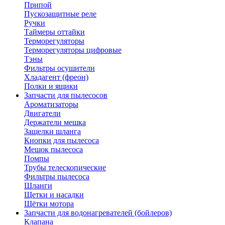
Припой
Пускозащитные реле
Ручки
Таймеры оттайки
Терморегуляторы
Терморегуляторы цифровые
Тэны
Фильтры осушители
Хладагент (фреон)
Полки и ящики
Запчасти для пылесосов
Ароматизаторы
Двигатели
Держатели мешка
Защелки шланга
Кнопки для пылесоса
Мешок пылесоса
Помпы
Трубы телескопические
Фильтры пылесоса
Шланги
Щетки и насадки
Щётки мотора
Запчасти для водонагревателей (бойлеров)
Клапана