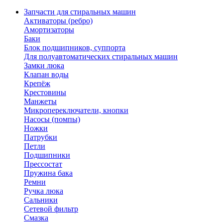
Запчасти для стиральных машин
Активаторы (ребро)
Амортизаторы
Баки
Блок подшипников, суппорта
Для полуавтоматических стиральных машин
Замки люка
Клапан воды
Крепёж
Крестовины
Манжеты
Микропереключатели, кнопки
Насосы (помпы)
Ножки
Патрубки
Петли
Подшипники
Прессостат
Пружина бака
Ремни
Ручка люка
Сальники
Сетевой фильтр
Смазка