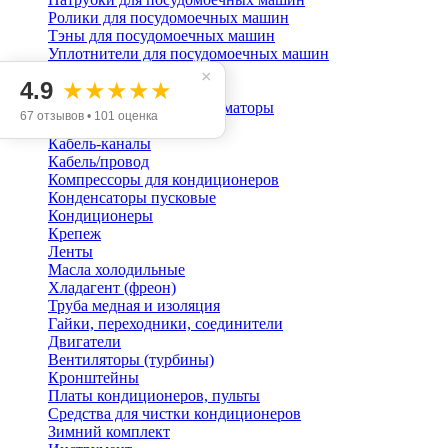
Ролики для посудомоечных машин
Тэны для посудомоечных машин
Уплотнители для посудомоечных машин
Шланги с аквастопом
×
4.9
★★★★★
Кондиционирование
Блоки питания, трансформаторы
67 отзывов • 101 оценка
Датчики
Кабель-каналы
Кабель/провод
Компрессоры для кондиционеров
Конденсаторы пусковые
Кондиционеры
Крепеж
Ленты
Масла холодильные
Хладагент (фреон)
Труба медная и изоляция
Гайки, переходники, соединители
Двигатели
Вентиляторы (турбины)
Кронштейны
Платы кондиционеров, пульты
Средства для чистки кондиционеров
Зимний комплект