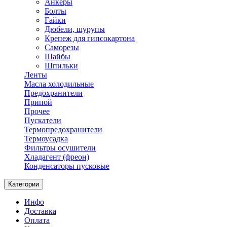
Анкеры
Болты
Гайки
Дюбели, шурупы
Крепеж для гипсокартона
Саморезы
Шайбы
Шпильки
Ленты
Масла холодильные
Предохранители
Припой
Прочее
Пускатели
Термопредохранители
Термоусадка
Фильтры осушители
Хладагент (фреон)
Конденсаторы пусковые
Категории
Инфо
Доставка
Оплата