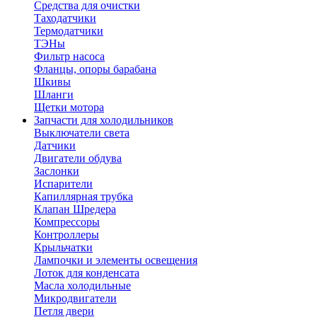
Средства для очистки
Таходатчики
Термодатчики
ТЭНы
Фильтр насоса
Фланцы, опоры барабана
Шкивы
Шланги
Щетки мотора
Запчасти для холодильников
Выключатели света
Датчики
Двигатели обдува
Заслонки
Испарители
Капиллярная трубка
Клапан Шредера
Компрессоры
Контроллеры
Крыльчатки
Лампочки и элементы освещения
Лоток для конденсата
Масла холодильные
Микродвигатели
Петля двери