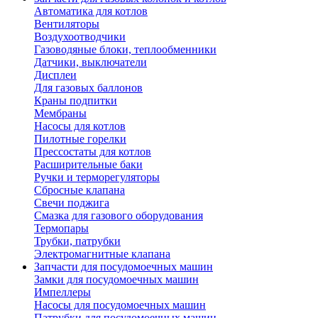
Автоматика для котлов
Вентиляторы
Воздухоотводчики
Газоводяные блоки, теплообменники
Датчики, выключатели
Дисплеи
Для газовых баллонов
Краны подпитки
Мембраны
Насосы для котлов
Пилотные горелки
Прессостаты для котлов
Расширительные баки
Ручки и терморегуляторы
Сбросные клапана
Свечи поджига
Смазка для газового оборудования
Термопары
Трубки, патрубки
Электромагнитные клапана
Запчасти для посудомоечных машин
Замки для посудомоечных машин
Импеллеры
Насосы для посудомоечных машин
Патрубки для посудомоечных машин