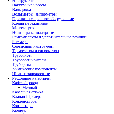
Инструмент
Вакуумные насосы
Вальцовка
Вольтметры, амперметры
Горелки и сварочное оборудование
Клещи пережимные
Манометрия
Ножницы капиллярные
Ремкомплекты и уплотнительные резинки
Риммеры
Сервисный инструмент
Термометры и гигрометры
Трубогибы
Труборасширители
Труборезы
Химические компоненты
Шланги заправочные
Расходные материалы
Кабель/провод
Медный
Кабельная стяжка
Клапан Шредера
Конденсаторы
Контакторы
Крепеж