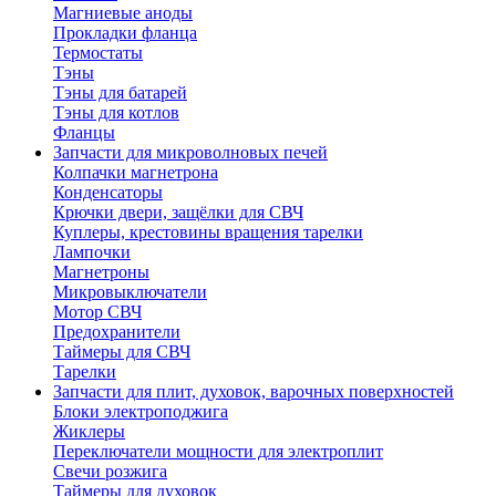
Магниевые аноды
Прокладки фланца
Термостаты
Тэны
Тэны для батарей
Тэны для котлов
Фланцы
Запчасти для микроволновых печей
Колпачки магнетрона
Конденсаторы
Крючки двери, защёлки для СВЧ
Куплеры, крестовины вращения тарелки
Лампочки
Магнетроны
Микровыключатели
Мотор СВЧ
Предохранители
Таймеры для СВЧ
Тарелки
Запчасти для плит, духовок, варочных поверхностей
Блоки электроподжига
Жиклеры
Переключатели мощности для электроплит
Свечи розжига
Таймеры для духовок