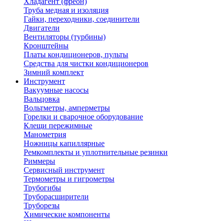
Хладагент (фреон)
Труба медная и изоляция
Гайки, переходники, соединители
Двигатели
Вентиляторы (турбины)
Кронштейны
Платы кондиционеров, пульты
Средства для чистки кондиционеров
Зимний комплект
Инструмент
Вакуумные насосы
Вальцовка
Вольтметры, амперметры
Горелки и сварочное оборудование
Клещи пережимные
Манометрия
Ножницы капиллярные
Ремкомплекты и уплотнительные резинки
Риммеры
Сервисный инструмент
Термометры и гигрометры
Трубогибы
Труборасширители
Труборезы
Химические компоненты