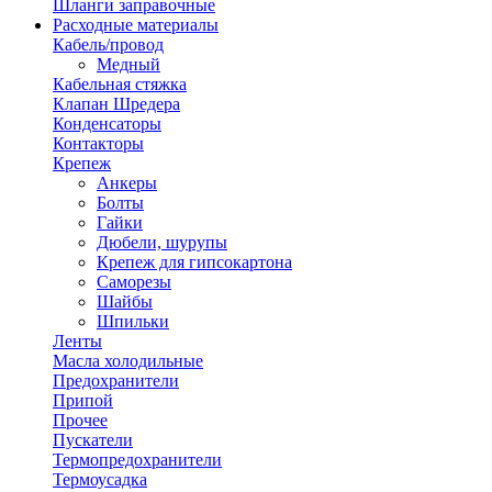
Шланги заправочные
Расходные материалы
Кабель/провод
Медный
Кабельная стяжка
Клапан Шредера
Конденсаторы
Контакторы
Крепеж
Анкеры
Болты
Гайки
Дюбели, шурупы
Крепеж для гипсокартона
Саморезы
Шайбы
Шпильки
Ленты
Масла холодильные
Предохранители
Припой
Прочее
Пускатели
Термопредохранители
Термоусадка