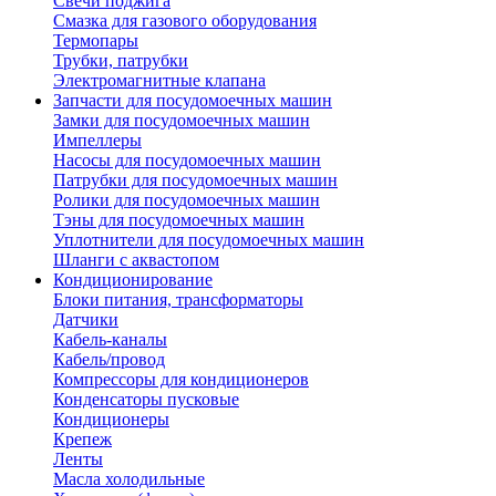
Свечи поджига
Смазка для газового оборудования
Термопары
Трубки, патрубки
Электромагнитные клапана
Запчасти для посудомоечных машин
Замки для посудомоечных машин
Импеллеры
Насосы для посудомоечных машин
Патрубки для посудомоечных машин
Ролики для посудомоечных машин
Тэны для посудомоечных машин
Уплотнители для посудомоечных машин
Шланги с аквастопом
Кондиционирование
Блоки питания, трансформаторы
Датчики
Кабель-каналы
Кабель/провод
Компрессоры для кондиционеров
Конденсаторы пусковые
Кондиционеры
Крепеж
Ленты
Масла холодильные