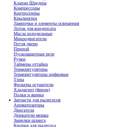
Клапан Шредера
Компрессоры
Контроллеры
Крыльчатки
Лампочки и элементы освещения
Лоток для конденсата
Масла холодильные
Микродвигатели
Петля двери
Припой
Пускозащитные реле
Ручки
Таймеры оттайки
Терморегуляторы
Терморегуляторы цифровые
Тэны
Фильтры осушители
Хладагент (фреон)
Полки и ящики
Запчасти для пылесосов
Ароматизаторы
Двигатели
Держатели мешка
Защелки шланга
Кнопки для пылесоса