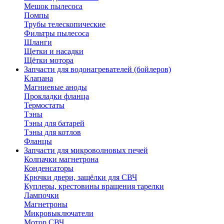
Мешок пылесоса
Помпы
Трубы телескопические
Фильтры пылесоса
Шланги
Щетки и насадки
Щётки мотора
Запчасти для водонагревателей (бойлеров)
Клапана
Магниевые аноды
Прокладки фланца
Термостаты
Тэны
Тэны для батарей
Тэны для котлов
Фланцы
Запчасти для микроволновых печей
Колпачки магнетрона
Конденсаторы
Крючки двери, защёлки для СВЧ
Куплеры, крестовины вращения тарелки
Лампочки
Магнетроны
Микровыключатели
Мотор СВЧ