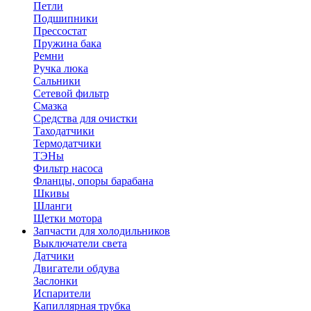
Петли
Подшипники
Прессостат
Пружина бака
Ремни
Ручка люка
Сальники
Сетевой фильтр
Смазка
Средства для очистки
Таходатчики
Термодатчики
ТЭНы
Фильтр насоса
Фланцы, опоры барабана
Шкивы
Шланги
Щетки мотора
Запчасти для холодильников
Выключатели света
Датчики
Двигатели обдува
Заслонки
Испарители
Капиллярная трубка