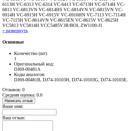
6113H VC-6313 VC-6314 VC-6413 VC-6713H VC-6714H VC-
6813 VC-6813VN VC-6814HS VC-6814VN VC-6815VN VC-
6914H VC-6915H VC-6915V VC-6916HN VC-7113 VC-7114H
VC-7115H VC-8614VN VC-8615EN VC-8615V VC-8625H
VC5813 VC5814H VCC5485V3R/BOL ZW1100-J1
» развернуть
Основные
Количество (шт)
1
Оригинальный код:
DJ69-00481A
Коды аналогов:
DJ69-00481B, DJ74-10103H, DJ74-10103G, DJ74-10103E.
Отзывов: 0
Средняя оценка: 0.0
Написать отзыв
Ваше имя:
Ваш отзыв: