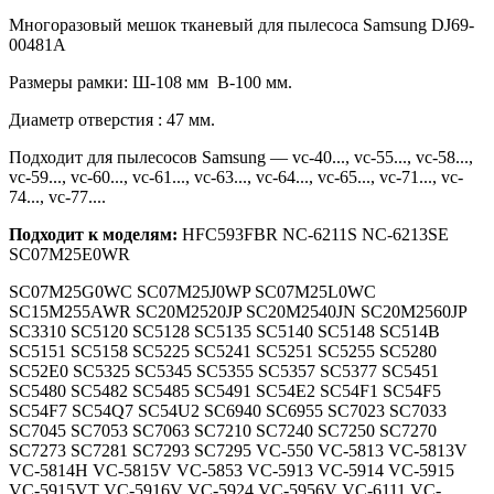
Многоразовый мешок тканевый для пылесоса Samsung DJ69-
00481A
Размеры рамки: Ш-108 мм В-100 мм.
Диаметр отверстия : 47 мм.
Подходит для пылесосов Samsung ― vc-40..., vc-55..., vc-58...,
vc-59..., vc-60..., vc-61..., vc-63..., vc-64..., vc-65..., vc-71..., vc-
74..., vc-77....
Подходит к моделям:
HFC593FBR NC-6211S NC-6213SE
SC07M25E0WR
SC07M25G0WC SC07M25J0WP SC07M25L0WC
SC15M255AWR SC20M2520JP SC20M2540JN SC20M2560JP
SC3310 SC5120 SC5128 SC5135 SC5140 SC5148 SC514B
SC5151 SC5158 SC5225 SC5241 SC5251 SC5255 SC5280
SC52E0 SC5325 SC5345 SC5355 SC5357 SC5377 SC5451
SC5480 SC5482 SC5485 SC5491 SC54E2 SC54F1 SC54F5
SC54F7 SC54Q7 SC54U2 SC6940 SC6955 SC7023 SC7033
SC7045 SC7053 SC7063 SC7210 SC7240 SC7250 SC7270
SC7273 SC7281 SC7293 SC7295 VC-550 VC-5813 VC-5813V
VC-5814H VC-5815V VC-5853 VC-5913 VC-5914 VC-5915
VC-5915VT VC-5916V VC-5924 VC-5956V VC-6111 VC-