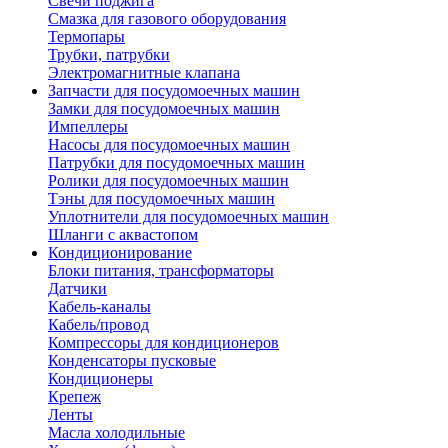
Свечи поджига
Смазка для газового оборудования
Термопары
Трубки, патрубки
Электромагнитные клапана
Запчасти для посудомоечных машин
Замки для посудомоечных машин
Импеллеры
Насосы для посудомоечных машин
Патрубки для посудомоечных машин
Ролики для посудомоечных машин
Тэны для посудомоечных машин
Уплотнители для посудомоечных машин
Шланги с аквастопом
Кондиционирование
Блоки питания, трансформаторы
Датчики
Кабель-каналы
Кабель/провод
Компрессоры для кондиционеров
Конденсаторы пусковые
Кондиционеры
Крепеж
Ленты
Масла холодильные