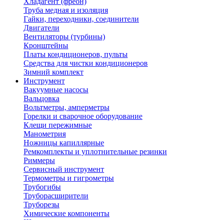
Хладагент (фреон)
Труба медная и изоляция
Гайки, переходники, соединители
Двигатели
Вентиляторы (турбины)
Кронштейны
Платы кондиционеров, пульты
Средства для чистки кондиционеров
Зимний комплект
Инструмент
Вакуумные насосы
Вальцовка
Вольтметры, амперметры
Горелки и сварочное оборудование
Клещи пережимные
Манометрия
Ножницы капиллярные
Ремкомплекты и уплотнительные резинки
Риммеры
Сервисный инструмент
Термометры и гигрометры
Трубогибы
Труборасширители
Труборезы
Химические компоненты