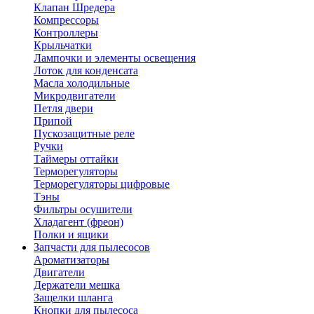
Клапан Шредера
Компрессоры
Контроллеры
Крыльчатки
Лампочки и элементы освещения
Лоток для конденсата
Масла холодильные
Микродвигатели
Петля двери
Припой
Пускозащитные реле
Ручки
Таймеры оттайки
Терморегуляторы
Терморегуляторы цифровые
Тэны
Фильтры осушители
Хладагент (фреон)
Полки и ящики
Запчасти для пылесосов
Ароматизаторы
Двигатели
Держатели мешка
Защелки шланга
Кнопки для пылесоса