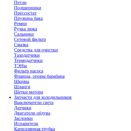
Петли
Подшипники
Прессостат
Пружина бака
Ремни
Ручка люка
Сальники
Сетевой фильтр
Смазка
Средства для очистки
Таходатчики
Термодатчики
ТЭНы
Фильтр насоса
Фланцы, опоры барабана
Шкивы
Шланги
Щетки мотора
Запчасти для холодильников
Выключатели света
Датчики
Двигатели обдува
Заслонки
Испарители
Капиллярная трубка