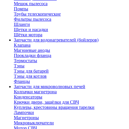
Мешок пылесоса
Помпы
Трубы телескопические
Фильтры пылесоса
Шланги
Щетки и насадки
Щётки мотора
Запчасти для водонагревателей (бойлеров)
Клапана
Магниевые аноды
Прокладки фланца
Термостаты
Тэны
Тэны для батарей
Тэны для котлов
Фланцы
Запчасти для микроволновых печей
Колпачки магнетрона
Конденсаторы
Крючки двери, защёлки для СВЧ
Куплеры, крестовины вращения тарелки
Лампочки
Магнетроны
Микровыключатели
Мотор СВЧ