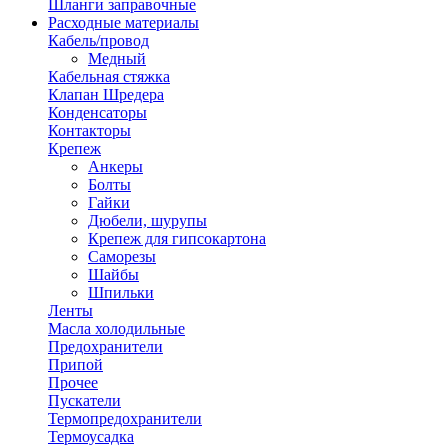
Шланги заправочные
Расходные материалы
Кабель/провод
Медный
Кабельная стяжка
Клапан Шредера
Конденсаторы
Контакторы
Крепеж
Анкеры
Болты
Гайки
Дюбели, шурупы
Крепеж для гипсокартона
Саморезы
Шайбы
Шпильки
Ленты
Масла холодильные
Предохранители
Припой
Прочее
Пускатели
Термопредохранители
Термоусадка