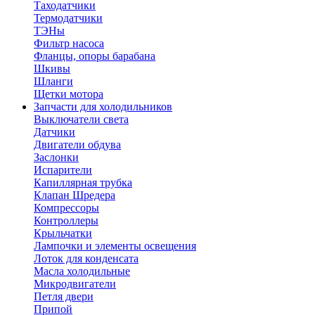
Таходатчики
Термодатчики
ТЭНы
Фильтр насоса
Фланцы, опоры барабана
Шкивы
Шланги
Щетки мотора
Запчасти для холодильников
Выключатели света
Датчики
Двигатели обдува
Заслонки
Испарители
Капиллярная трубка
Клапан Шредера
Компрессоры
Контроллеры
Крыльчатки
Лампочки и элементы освещения
Лоток для конденсата
Масла холодильные
Микродвигатели
Петля двери
Припой