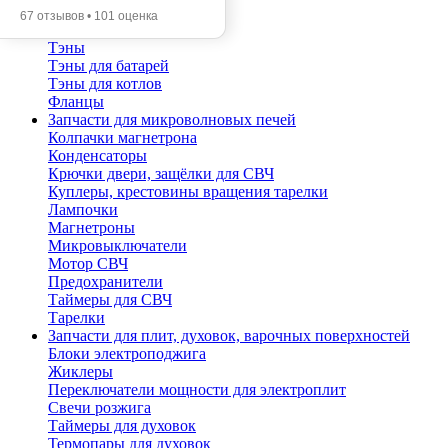
Прокладки фланца
67 отзывов • 101 оценка
Термостаты
Тэны
Тэны для батарей
Тэны для котлов
Фланцы
Запчасти для микроволновых печей
Колпачки магнетрона
Конденсаторы
Крючки двери, защёлки для СВЧ
Куплеры, крестовины вращения тарелки
Лампочки
Магнетроны
Микровыключатели
Мотор СВЧ
Предохранители
Таймеры для СВЧ
Тарелки
Запчасти для плит, духовок, варочных поверхностей
Блоки электроподжига
Жиклеры
Переключатели мощности для электроплит
Свечи розжига
Таймеры для духовок
Термопары для духовок