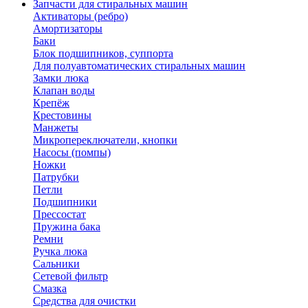
Запчасти для стиральных машин
Активаторы (ребро)
Амортизаторы
Баки
Блок подшипников, суппорта
Для полуавтоматических стиральных машин
Замки люка
Клапан воды
Крепёж
Крестовины
Манжеты
Микропереключатели, кнопки
Насосы (помпы)
Ножки
Патрубки
Петли
Подшипники
Прессостат
Пружина бака
Ремни
Ручка люка
Сальники
Сетевой фильтр
Смазка
Средства для очистки