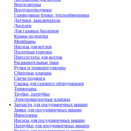
Вентиляторы
Воздухоотводчики
Газоводяные блоки, теплообменники
Датчики, выключатели
Дисплеи
Для газовых баллонов
Краны подпитки
Мембраны
Насосы для котлов
Пилотные горелки
Прессостаты для котлов
Расширительные баки
Ручки и терморегуляторы
Сбросные клапана
Свечи поджига
Смазка для газового оборудования
Термопары
Трубки, патрубки
Электромагнитные клапана
Запчасти для посудомоечных машин
Замки для посудомоечных машин
Импеллеры
Насосы для посудомоечных машин
Патрубки для посудомоечных машин
Ролики для посудомоечных машин