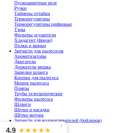
Пускозащитные реле
Ручки
Таймеры оттайки
Терморегуляторы
Терморегуляторы цифровые
Тэны
Фильтры осушители
Хладагент (фреон)
Полки и ящики
Запчасти для пылесосов
Ароматизаторы
Двигатели
Держатели мешка
Защелки шланга
Кнопки для пылесоса
Мешок пылесоса
Помпы
Трубы телескопические
Фильтры пылесоса
Шланги
Щетки и насадки
Щётки мотора
Запчасти для водонагревателей (бойлеров)
Клапана
×
4.9
★★★★★
Магниевые аноды