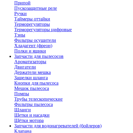
Припой
Пускозащитные реле
Ручки
Таймеры оттайки
Терморегуляторы
Терморегуляторы цифровые
Тэны
Фильтры осушители
Хладагент (фреон)
Полки и ящики
Запчасти для пылесосов
Ароматизаторы
Двигатели
Держатели мешка
Защелки шланга
Кнопки для пылесоса
Мешок пылесоса
Помпы
Трубы телескопические
Фильтры пылесоса
Шланги
Щетки и насадки
Щётки мотора
Запчасти для водонагревателей (бойлеров)
Клапана