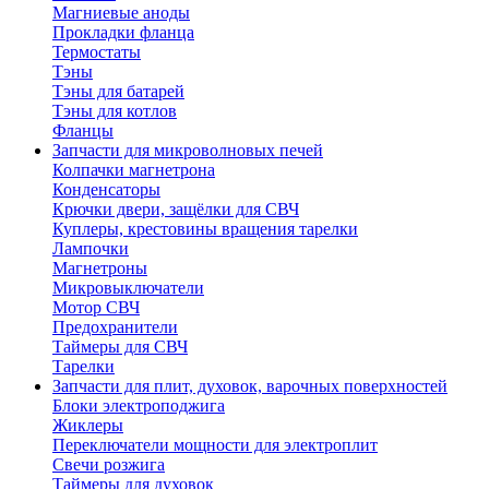
Магниевые аноды
Прокладки фланца
Термостаты
Тэны
Тэны для батарей
Тэны для котлов
Фланцы
Запчасти для микроволновых печей
Колпачки магнетрона
Конденсаторы
Крючки двери, защёлки для СВЧ
Куплеры, крестовины вращения тарелки
Лампочки
Магнетроны
Микровыключатели
Мотор СВЧ
Предохранители
Таймеры для СВЧ
Тарелки
Запчасти для плит, духовок, варочных поверхностей
Блоки электроподжига
Жиклеры
Переключатели мощности для электроплит
Свечи розжига
Таймеры для духовок