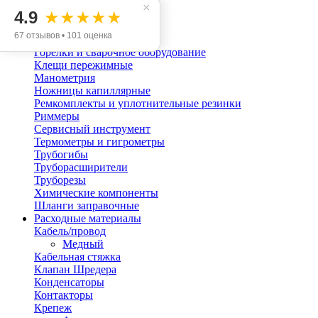
Инструмент
×
4.9
Вакуумные насосы
★★★★★
Вальцовка
67 отзывов • 101 оценка
Вольтметры, амперметры
Горелки и сварочное оборудование
Клещи пережимные
Манометрия
Ножницы капиллярные
Ремкомплекты и уплотнительные резинки
Риммеры
Сервисный инструмент
Термометры и гигрометры
Трубогибы
Труборасширители
Труборезы
Химические компоненты
Шланги заправочные
Расходные материалы
Кабель/провод
Медный
Кабельная стяжка
Клапан Шредера
Конденсаторы
Контакторы
Крепеж