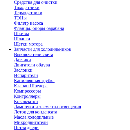
Средства для очистки
Таходатчики
Термодатчики
ТЭНы
Фильтр насоса
Фланцы, опоры барабана
Шкивы
Шланги
Щетки мотора
Запчасти для холодильников
Выключатели света
Датчики
Двигатели обдува
Заслонки
Испарители
Капиллярная трубка
Клапан Шредера
Компрессоры
Контроллеры
Крыльчатки
Лампочки и элементы освещения
Лоток для конденсата
Масла холодильные
Микродвигатели
Петля двери