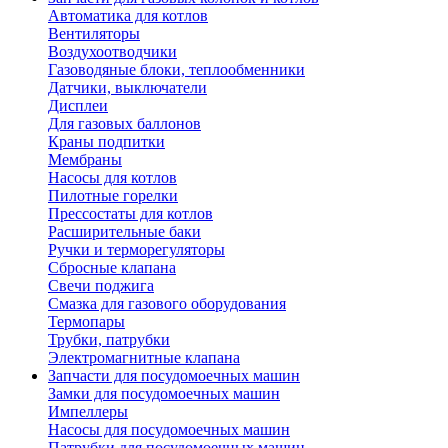
Автоматика для котлов
Вентиляторы
Воздухоотводчики
Газоводяные блоки, теплообменники
Датчики, выключатели
Дисплеи
Для газовых баллонов
Краны подпитки
Мембраны
Насосы для котлов
Пилотные горелки
Прессостаты для котлов
Расширительные баки
Ручки и терморегуляторы
Сбросные клапана
Свечи поджига
Смазка для газового оборудования
Термопары
Трубки, патрубки
Электромагнитные клапана
Запчасти для посудомоечных машин
Замки для посудомоечных машин
Импеллеры
Насосы для посудомоечных машин
Патрубки для посудомоечных машин