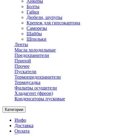
Анкеры
Болты
Гайки
Дюбели, шурупы
Крепеж для гипсокартона
Саморезы
Шайбы
Шпильки
Ленты
Масла холодильные
Предохранители
Припой
Прочее
Пускатели
Термопредохранители
Термоусадка
Фильтры осушители
Хладагент (фреон)
Конденсаторы пусковые
Категории
Инфо
Доставка
Оплата