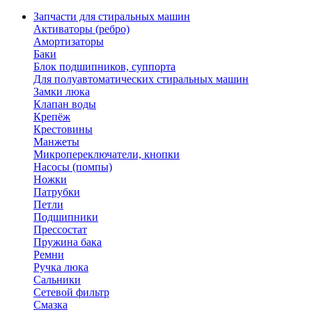
Запчасти для стиральных машин
Активаторы (ребро)
Амортизаторы
Баки
Блок подшипников, суппорта
Для полуавтоматических стиральных машин
Замки люка
Клапан воды
Крепёж
Крестовины
Манжеты
Микропереключатели, кнопки
Насосы (помпы)
Ножки
Патрубки
Петли
Подшипники
Прессостат
Пружина бака
Ремни
Ручка люка
Сальники
Сетевой фильтр
Смазка