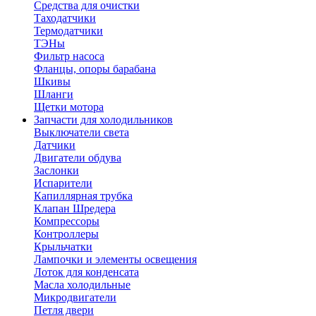
Средства для очистки
Таходатчики
Термодатчики
ТЭНы
Фильтр насоса
Фланцы, опоры барабана
Шкивы
Шланги
Щетки мотора
Запчасти для холодильников
Выключатели света
Датчики
Двигатели обдува
Заслонки
Испарители
Капиллярная трубка
Клапан Шредера
Компрессоры
Контроллеры
Крыльчатки
Лампочки и элементы освещения
Лоток для конденсата
Масла холодильные
Микродвигатели
Петля двери