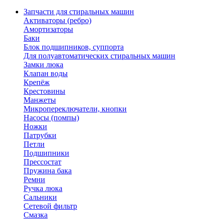
Запчасти для стиральных машин
Активаторы (ребро)
Амортизаторы
Баки
Блок подшипников, суппорта
Для полуавтоматических стиральных машин
Замки люка
Клапан воды
Крепёж
Крестовины
Манжеты
Микропереключатели, кнопки
Насосы (помпы)
Ножки
Патрубки
Петли
Подшипники
Прессостат
Пружина бака
Ремни
Ручка люка
Сальники
Сетевой фильтр
Смазка