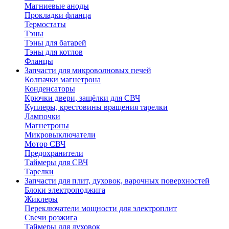
Магниевые аноды
Прокладки фланца
Термостаты
Тэны
Тэны для батарей
Тэны для котлов
Фланцы
Запчасти для микроволновых печей
Колпачки магнетрона
Конденсаторы
Крючки двери, защёлки для СВЧ
Куплеры, крестовины вращения тарелки
Лампочки
Магнетроны
Микровыключатели
Мотор СВЧ
Предохранители
Таймеры для СВЧ
Тарелки
Запчасти для плит, духовок, варочных поверхностей
Блоки электроподжига
Жиклеры
Переключатели мощности для электроплит
Свечи розжига
Таймеры для духовок