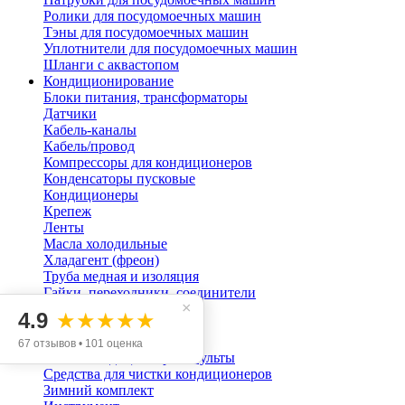
Ролики для посудомоечных машин
Тэны для посудомоечных машин
Уплотнители для посудомоечных машин
Шланги с аквастопом
Кондиционирование
Блоки питания, трансформаторы
Датчики
Кабель-каналы
Кабель/провод
Компрессоры для кондиционеров
Конденсаторы пусковые
Кондиционеры
Крепеж
Ленты
Масла холодильные
Хладагент (фреон)
Труба медная и изоляция
Гайки, переходники, соединители
×
Двигатели
4.9
★★★★★
Вентиляторы (турбины)
Кронштейны
67 отзывов • 101 оценка
Платы кондиционеров, пульты
Средства для чистки кондиционеров
Зимний комплект