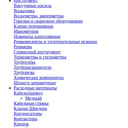
Инструмент
Вакуумные насосы
Вальцовка
Вольтметры, амперметры
Горелки и сварочное оборудование
Клещи пережимные
Манометрия
Ножницы капиллярные
Ремкомплекты и уплотнительные резинки
Риммеры
Сервисный инструмент
Термометры и гигрометры
Трубогибы
Труборасширители
Труборезы
Химические компоненты
Шланги заправочные
Расходные материалы
Кабель/провод
Медный
Кабельная стяжка
Клапан Шредера
Конденсаторы
Контакторы
Крепеж