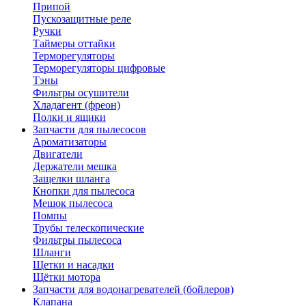
Припой
Пускозащитные реле
Ручки
Таймеры оттайки
Терморегуляторы
Терморегуляторы цифровые
Тэны
Фильтры осушители
Хладагент (фреон)
Полки и ящики
Запчасти для пылесосов
Ароматизаторы
Двигатели
Держатели мешка
Защелки шланга
Кнопки для пылесоса
Мешок пылесоса
Помпы
Трубы телескопические
Фильтры пылесоса
Шланги
Щетки и насадки
Щётки мотора
Запчасти для водонагревателей (бойлеров)
Клапана