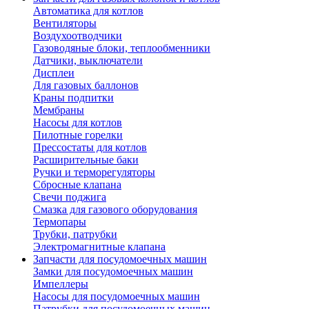
Автоматика для котлов
Вентиляторы
Воздухоотводчики
Газоводяные блоки, теплообменники
Датчики, выключатели
Дисплеи
Для газовых баллонов
Краны подпитки
Мембраны
Насосы для котлов
Пилотные горелки
Прессостаты для котлов
Расширительные баки
Ручки и терморегуляторы
Сбросные клапана
Свечи поджига
Смазка для газового оборудования
Термопары
Трубки, патрубки
Электромагнитные клапана
Запчасти для посудомоечных машин
Замки для посудомоечных машин
Импеллеры
Насосы для посудомоечных машин
Патрубки для посудомоечных машин