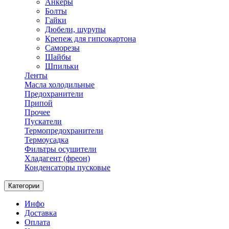
Анкеры
Болты
Гайки
Дюбели, шурупы
Крепеж для гипсокартона
Саморезы
Шайбы
Шпильки
Ленты
Масла холодильные
Предохранители
Припой
Прочее
Пускатели
Термопредохранители
Термоусадка
Фильтры осушители
Хладагент (фреон)
Конденсаторы пусковые
Категории
Инфо
Доставка
Оплата