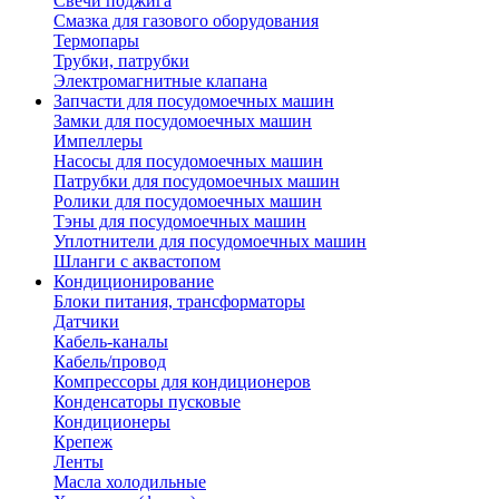
Свечи поджига
Смазка для газового оборудования
Термопары
Трубки, патрубки
Электромагнитные клапана
Запчасти для посудомоечных машин
Замки для посудомоечных машин
Импеллеры
Насосы для посудомоечных машин
Патрубки для посудомоечных машин
Ролики для посудомоечных машин
Тэны для посудомоечных машин
Уплотнители для посудомоечных машин
Шланги с аквастопом
Кондиционирование
Блоки питания, трансформаторы
Датчики
Кабель-каналы
Кабель/провод
Компрессоры для кондиционеров
Конденсаторы пусковые
Кондиционеры
Крепеж
Ленты
Масла холодильные