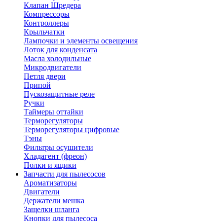
Клапан Шредера
Компрессоры
Контроллеры
Крыльчатки
Лампочки и элементы освещения
Лоток для конденсата
Масла холодильные
Микродвигатели
Петля двери
Припой
Пускозащитные реле
Ручки
Таймеры оттайки
Терморегуляторы
Терморегуляторы цифровые
Тэны
Фильтры осушители
Хладагент (фреон)
Полки и ящики
Запчасти для пылесосов
Ароматизаторы
Двигатели
Держатели мешка
Защелки шланга
Кнопки для пылесоса