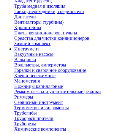
Хладагент (фреон)
Труба медная и изоляция
Гайки, переходники, соединители
Двигатели
Вентиляторы (турбины)
Кронштейны
Платы кондиционеров, пульты
Средства для чистки кондиционеров
Зимний комплект
Инструмент
Вакуумные насосы
Вальцовка
Вольтметры, амперметры
Горелки и сварочное оборудование
Клещи пережимные
Манометрия
Ножницы капиллярные
Ремкомплекты и уплотнительные резинки
Риммеры
Сервисный инструмент
Термометры и гигрометры
Трубогибы
Труборасширители
Труборезы
Химические компоненты