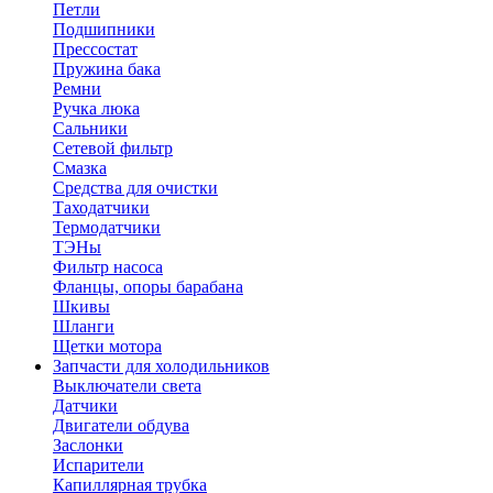
Петли
Подшипники
Прессостат
Пружина бака
Ремни
Ручка люка
Сальники
Сетевой фильтр
Смазка
Средства для очистки
Таходатчики
Термодатчики
ТЭНы
Фильтр насоса
Фланцы, опоры барабана
Шкивы
Шланги
Щетки мотора
Запчасти для холодильников
Выключатели света
Датчики
Двигатели обдува
Заслонки
Испарители
Капиллярная трубка