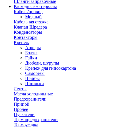
Шланги заправочные
Расходные материалы
Кабель/провод
Медный
Кабельная стяжка
Клапан Шредера
Конденсаторы
Контакторы
Крепеж
Анкеры
Болты
Гайки
Дюбели, шурупы
Крепеж для гипсокартона
Саморезы
Шайбы
Шпильки
Ленты
Масла холодильные
Предохранители
Припой
Прочее
Пускатели
Термопредохранители
Термоусадка