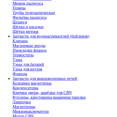
Мешок пылесоса
Помпы
Трубы телескопические
Фильтры пылесоса
Шланги
Щетки и насадки
Щётки мотора
Запчасти для водонагревателей (бойлеров)
Клапана
Магниевые аноды
Прокладки фланца
Термостаты
Тэны
Тэны для батарей
Тэны для котлов
Фланцы
Запчасти для микроволновых печей
Колпачки магнетрона
Конденсаторы
Крючки двери, защёлки для СВЧ
Куплеры, крестовины вращения тарелки
Лампочки
Магнетроны
Микровыключатели
Мотор СВЧ