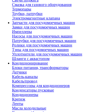
Свечи поджига
Смазка для газового оборудования
Термопары
Трубки, патрубки
Электромагнитные клапана
Запчасти для посудомоечных машин
Замки для посудомоечных машин
Импеллеры
Насосы для посудомоечных машин
Патрубки для посудомоечных машин
Ролики для посудомоечных машин
Тэны для посудомоечных машин
Уплотнители для посудомоечных машин
Шланги с аквастопом
Кондиционирование
Блоки питания, трансформаторы
Датчики
Кабель-каналы
Кабель/провод
Компрессоры для кондиционеров
Конденсаторы пусковые
Кондиционеры
Крепеж
Ленты
Масла холодильные