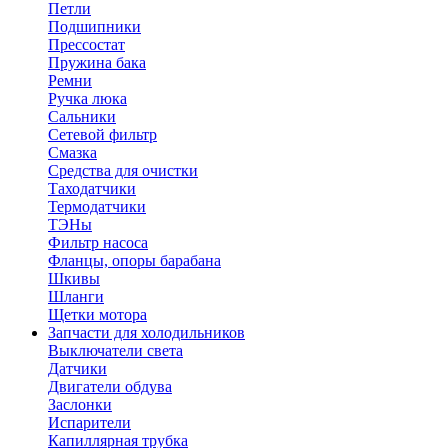
Петли
Подшипники
Прессостат
Пружина бака
Ремни
Ручка люка
Сальники
Сетевой фильтр
Смазка
Средства для очистки
Таходатчики
Термодатчики
ТЭНы
Фильтр насоса
Фланцы, опоры барабана
Шкивы
Шланги
Щетки мотора
Запчасти для холодильников
Выключатели света
Датчики
Двигатели обдува
Заслонки
Испарители
Капиллярная трубка