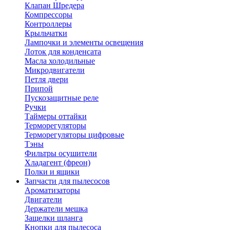
Клапан Шредера
Компрессоры
Контроллеры
Крыльчатки
Лампочки и элементы освещения
Лоток для конденсата
Масла холодильные
Микродвигатели
Петля двери
Припой
Пускозащитные реле
Ручки
Таймеры оттайки
Терморегуляторы
Терморегуляторы цифровые
Тэны
Фильтры осушители
Хладагент (фреон)
Полки и ящики
Запчасти для пылесосов
Ароматизаторы
Двигатели
Держатели мешка
Защелки шланга
Кнопки для пылесоса