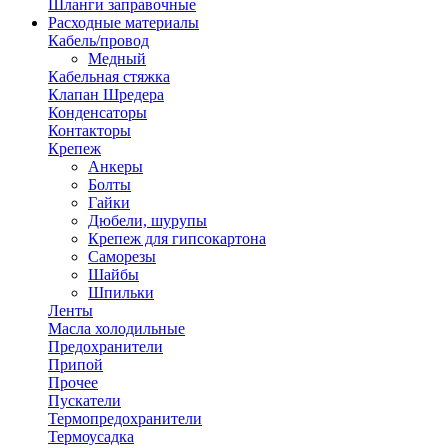
Шланги заправочные
Расходные материалы
Кабель/провод
Медный
Кабельная стяжка
Клапан Шредера
Конденсаторы
Контакторы
Крепеж
Анкеры
Болты
Гайки
Дюбели, шурупы
Крепеж для гипсокартона
Саморезы
Шайбы
Шпильки
Ленты
Масла холодильные
Предохранители
Припой
Прочее
Пускатели
Термопредохранители
Термоусадка