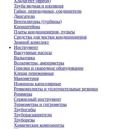
Хладагент (фреон)
Труба медная и изоляция
Гайки, переходники, соединители
Двигатели
Вентиляторы (турбины)
Кронштейны
Платы кондиционеров, пульты
Средства для чистки кондиционеров
Зимний комплект
Инструмент
Вакуумные насосы
Вальцовка
Вольтметры, амперметры
Горелки и сварочное оборудование
Клещи пережимные
Манометрия
Ножницы капиллярные
Ремкомплекты и уплотнительные резинки
Риммеры
Сервисный инструмент
Термометры и гигрометры
Трубогибы
Труборасширители
Труборезы
Химические компоненты