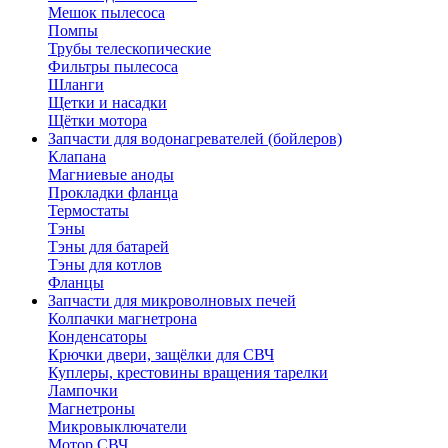
Мешок пылесоса
Помпы
Трубы телескопические
Фильтры пылесоса
Шланги
Щетки и насадки
Щётки мотора
Запчасти для водонагревателей (бойлеров)
Клапана
Магниевые аноды
Прокладки фланца
Термостаты
Тэны
Тэны для батарей
Тэны для котлов
Фланцы
Запчасти для микроволновых печей
Колпачки магнетрона
Конденсаторы
Крючки двери, защёлки для СВЧ
Куплеры, крестовины вращения тарелки
Лампочки
Магнетроны
Микровыключатели
Мотор СВЧ