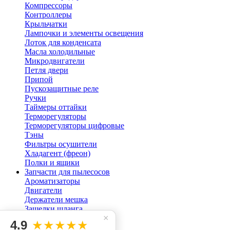
Компрессоры
Контроллеры
Крыльчатки
Лампочки и элементы освещения
Лоток для конденсата
Масла холодильные
Микродвигатели
Петля двери
Припой
Пускозащитные реле
Ручки
Таймеры оттайки
Терморегуляторы
Терморегуляторы цифровые
Тэны
Фильтры осушители
Хладагент (фреон)
Полки и ящики
Запчасти для пылесосов
Ароматизаторы
Двигатели
Держатели мешка
Защелки шланга
×
Кнопки для пылесоса
4.9
★★★★★
Мешок пылесоса