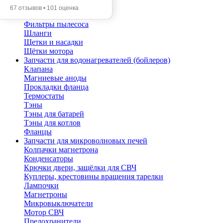
Помпы
67 отзывов • 101 оценка
Трубы телескопические
Фильтры пылесоса
Шланги
Щетки и насадки
Щётки мотора
Запчасти для водонагревателей (бойлеров)
Клапана
Магниевые аноды
Прокладки фланца
Термостаты
Тэны
Тэны для батарей
Тэны для котлов
Фланцы
Запчасти для микроволновых печей
Колпачки магнетрона
Конденсаторы
Крючки двери, защёлки для СВЧ
Куплеры, крестовины вращения тарелки
Лампочки
Магнетроны
Микровыключатели
Мотор СВЧ
Предохранители