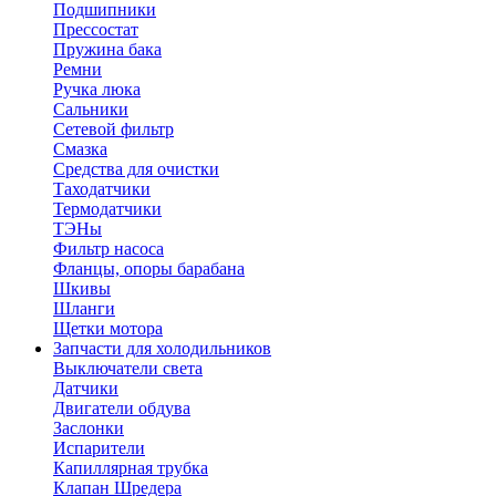
Подшипники
Прессостат
Пружина бака
Ремни
Ручка люка
Сальники
Сетевой фильтр
Смазка
Средства для очистки
Таходатчики
Термодатчики
ТЭНы
Фильтр насоса
Фланцы, опоры барабана
Шкивы
Шланги
Щетки мотора
Запчасти для холодильников
Выключатели света
Датчики
Двигатели обдува
Заслонки
Испарители
Капиллярная трубка
Клапан Шредера