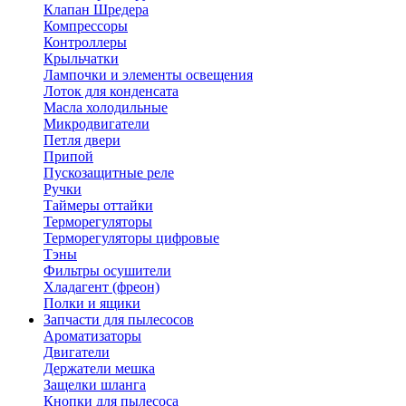
Клапан Шредера
Компрессоры
Контроллеры
Крыльчатки
Лампочки и элементы освещения
Лоток для конденсата
Масла холодильные
Микродвигатели
Петля двери
Припой
Пускозащитные реле
Ручки
Таймеры оттайки
Терморегуляторы
Терморегуляторы цифровые
Тэны
Фильтры осушители
Хладагент (фреон)
Полки и ящики
Запчасти для пылесосов
Ароматизаторы
Двигатели
Держатели мешка
Защелки шланга
Кнопки для пылесоса