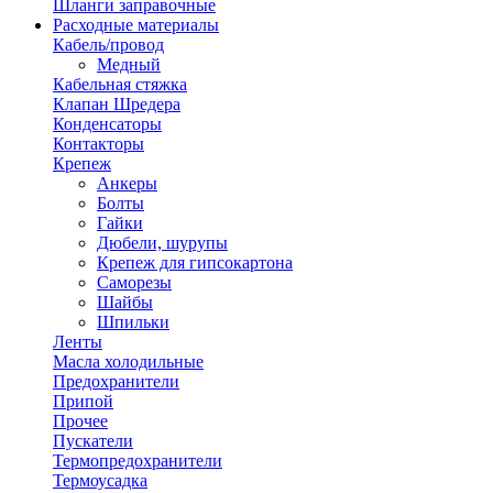
Шланги заправочные
Расходные материалы
Кабель/провод
Медный
Кабельная стяжка
Клапан Шредера
Конденсаторы
Контакторы
Крепеж
Анкеры
Болты
Гайки
Дюбели, шурупы
Крепеж для гипсокартона
Саморезы
Шайбы
Шпильки
Ленты
Масла холодильные
Предохранители
Припой
Прочее
Пускатели
Термопредохранители
Термоусадка