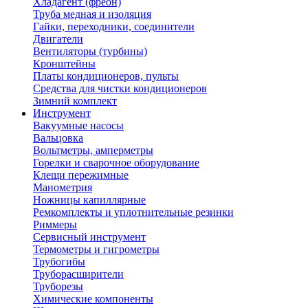
Хладагент (фреон)
Труба медная и изоляция
Гайки, переходники, соединители
Двигатели
Вентиляторы (турбины)
Кронштейны
Платы кондиционеров, пульты
Средства для чистки кондиционеров
Зимний комплект
Инструмент
Вакуумные насосы
Вальцовка
Вольтметры, амперметры
Горелки и сварочное оборудование
Клещи пережимные
Манометрия
Ножницы капиллярные
Ремкомплекты и уплотнительные резинки
Риммеры
Сервисный инструмент
Термометры и гигрометры
Трубогибы
Труборасширители
Труборезы
Химические компоненты