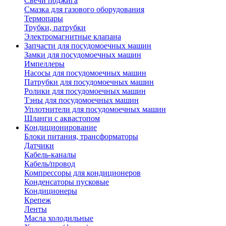
Свечи поджига
Смазка для газового оборудования
Термопары
Трубки, патрубки
Электромагнитные клапана
Запчасти для посудомоечных машин
Замки для посудомоечных машин
Импеллеры
Насосы для посудомоечных машин
Патрубки для посудомоечных машин
Ролики для посудомоечных машин
Тэны для посудомоечных машин
Уплотнители для посудомоечных машин
Шланги с аквастопом
Кондиционирование
Блоки питания, трансформаторы
Датчики
Кабель-каналы
Кабель/провод
Компрессоры для кондиционеров
Конденсаторы пусковые
Кондиционеры
Крепеж
Ленты
Масла холодильные