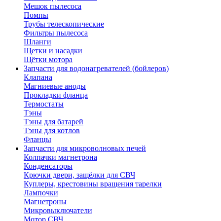
Мешок пылесоса
Помпы
Трубы телескопические
Фильтры пылесоса
Шланги
Щетки и насадки
Щётки мотора
Запчасти для водонагревателей (бойлеров)
Клапана
Магниевые аноды
Прокладки фланца
Термостаты
Тэны
Тэны для батарей
Тэны для котлов
Фланцы
Запчасти для микроволновых печей
Колпачки магнетрона
Конденсаторы
Крючки двери, защёлки для СВЧ
Куплеры, крестовины вращения тарелки
Лампочки
Магнетроны
Микровыключатели
Мотор СВЧ