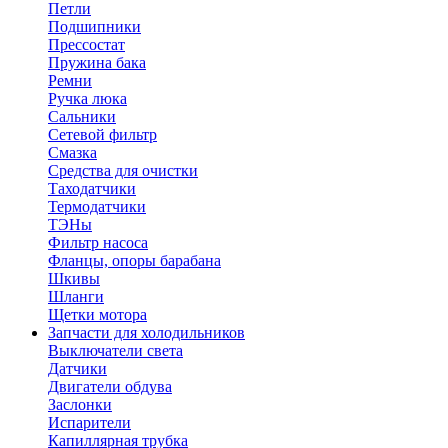
Петли
Подшипники
Прессостат
Пружина бака
Ремни
Ручка люка
Сальники
Сетевой фильтр
Смазка
Средства для очистки
Таходатчики
Термодатчики
ТЭНы
Фильтр насоса
Фланцы, опоры барабана
Шкивы
Шланги
Щетки мотора
Запчасти для холодильников
Выключатели света
Датчики
Двигатели обдува
Заслонки
Испарители
Капиллярная трубка