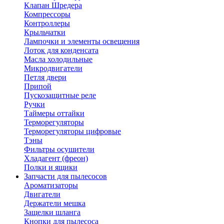
Клапан Шредера
Компрессоры
Контроллеры
Крыльчатки
Лампочки и элементы освещения
Лоток для конденсата
Масла холодильные
Микродвигатели
Петля двери
Припой
Пускозащитные реле
Ручки
Таймеры оттайки
Терморегуляторы
Терморегуляторы цифровые
Тэны
Фильтры осушители
Хладагент (фреон)
Полки и ящики
Запчасти для пылесосов
Ароматизаторы
Двигатели
Держатели мешка
Защелки шланга
Кнопки для пылесоса