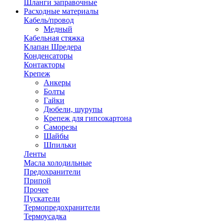
Шланги заправочные
Расходные материалы
Кабель/провод
Медный
Кабельная стяжка
Клапан Шредера
Конденсаторы
Контакторы
Крепеж
Анкеры
Болты
Гайки
Дюбели, шурупы
Крепеж для гипсокартона
Саморезы
Шайбы
Шпильки
Ленты
Масла холодильные
Предохранители
Припой
Прочее
Пускатели
Термопредохранители
Термоусадка