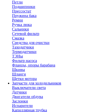
Петли
Подшипники
Прессостат
Пружина бака
Ремни
Ручка люка
Сальники
Сетевой фильтр
Смазка
Средства для очистки
Таходатчики
Термодатчики
ТЭНы
Фильтр насоса
Фланцы, опоры барабана
Шкивы
Шланги
Щетки мотора
Запчасти для холодильников
Выключатели света
Датчики
Двигатели обдува
Заслонки
Испарители
Капиллярная трубка