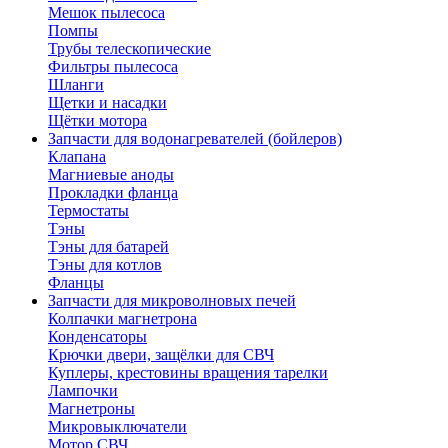
Мешок пылесоса
Помпы
Трубы телескопические
Фильтры пылесоса
Шланги
Щетки и насадки
Щётки мотора
Запчасти для водонагревателей (бойлеров)
Клапана
Магниевые аноды
Прокладки фланца
Термостаты
Тэны
Тэны для батарей
Тэны для котлов
Фланцы
Запчасти для микроволновых печей
Колпачки магнетрона
Конденсаторы
Крючки двери, защёлки для СВЧ
Куплеры, крестовины вращения тарелки
Лампочки
Магнетроны
Микровыключатели
Мотор СВЧ