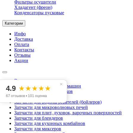
Фильтры осушители
Хладагент (фреон)
Конденсаторы пусковые
Категории
Инфо
Доставка
Оплата
Контакты
Отзывы
Акции
Все категории
×
Запчасти для стиральных машин
4.9
★★★★★
Запчасти для холодильников
67 отзывов • 101 оценка
Запчасти для пылесосов
Запчасти для водонагревателей (бойлеров)
Запчасти для микроволновых печей
Запчасти для плит, духовок, варочных поверхностей
Запчасти для блендеров
Запчасти для кухонных комбайнов
Запчасти для миксеров