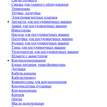
Свечи поджига
Смазка для газового оборудования
Термопары
Трубки, патрубки
Электромагнитные клапана
Запчасти для посудомоечных машин
Замки для посудомоечных машин
Импеллеры
Насосы для посудомоечных машин
Патрубки для посудомоечных машин
Ролики для посудомоечных машин
Тэны для посудомоечных машин
Уплотнители для посудомоечных машин
Шланги с аквастопом
Кондиционирование
Блоки питания, трансформаторы
Датчики
Кабель-каналы
Кабель/провод
Компрессоры для кондиционеров
Конденсаторы пусковые
Кондиционеры
Крепеж
Ленты
Масла холодильные