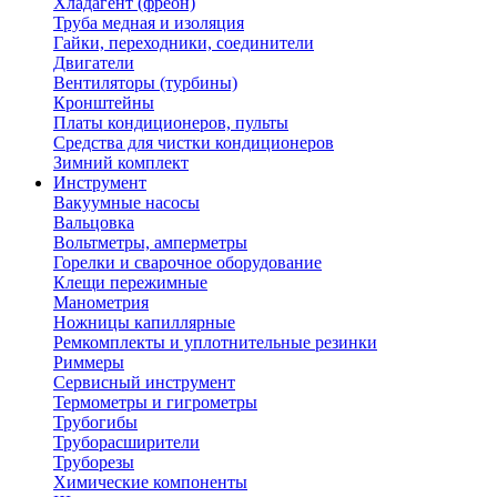
Хладагент (фреон)
Труба медная и изоляция
Гайки, переходники, соединители
Двигатели
Вентиляторы (турбины)
Кронштейны
Платы кондиционеров, пульты
Средства для чистки кондиционеров
Зимний комплект
Инструмент
Вакуумные насосы
Вальцовка
Вольтметры, амперметры
Горелки и сварочное оборудование
Клещи пережимные
Манометрия
Ножницы капиллярные
Ремкомплекты и уплотнительные резинки
Риммеры
Сервисный инструмент
Термометры и гигрометры
Трубогибы
Труборасширители
Труборезы
Химические компоненты