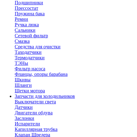
Подшипники
Прессостат
Пружина бака
Ремни
Ручка люка
Сальники
Сетевой фильтр
Смазка
Средства для очистки
Таходатчики
Термодатчики
ТЭНы
Фильтр насоса
Фланцы, опоры барабана
Шкивы
Шланги
Щетки мотора
Запчасти для холодильников
Выключатели света
Датчики
Двигатели обдува
Заслонки
Испарители
Капиллярная трубка
Клапан Шредера