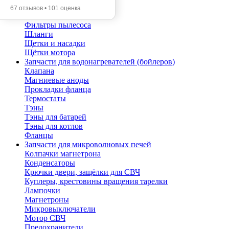
Помпы
67 отзывов • 101 оценка
Трубы телескопические
Фильтры пылесоса
Шланги
Щетки и насадки
Щётки мотора
Запчасти для водонагревателей (бойлеров)
Клапана
Магниевые аноды
Прокладки фланца
Термостаты
Тэны
Тэны для батарей
Тэны для котлов
Фланцы
Запчасти для микроволновых печей
Колпачки магнетрона
Конденсаторы
Крючки двери, защёлки для СВЧ
Куплеры, крестовины вращения тарелки
Лампочки
Магнетроны
Микровыключатели
Мотор СВЧ
Предохранители