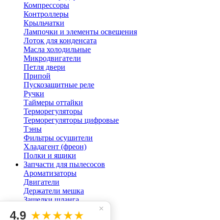
Компрессоры
Контроллеры
Крыльчатки
Лампочки и элементы освещения
Лоток для конденсата
Масла холодильные
Микродвигатели
Петля двери
Припой
Пускозащитные реле
Ручки
Таймеры оттайки
Терморегуляторы
Терморегуляторы цифровые
Тэны
Фильтры осушители
Хладагент (фреон)
Полки и ящики
Запчасти для пылесосов
Ароматизаторы
Двигатели
Держатели мешка
Защелки шланга
×
Кнопки для пылесоса
4.9
★★★★★
Мешок пылесоса