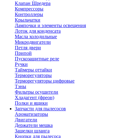
Клапан Шредера
Компрессоры
Контроллеры
Крыльчатки
Лампочки и элементы освещения
Лоток для конденсата
Масла холодильные
Микродвигатели
Петля двери
Припой
Пускозащитные реле
Ручки
Таймеры оттайки
Терморегуляторы
Терморегуляторы цифровые
Тэны
Фильтры осушители
Хладагент (фреон)
Полки и ящики
Запчасти для пылесосов
Ароматизаторы
Двигатели
Держатели мешка
Защелки шланга
Кнопки для пылесоса