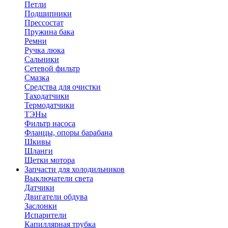
Петли
Подшипники
Прессостат
Пружина бака
Ремни
Ручка люка
Сальники
Сетевой фильтр
Смазка
Средства для очистки
Таходатчики
Термодатчики
ТЭНы
Фильтр насоса
Фланцы, опоры барабана
Шкивы
Шланги
Щетки мотора
Запчасти для холодильников
Выключатели света
Датчики
Двигатели обдува
Заслонки
Испарители
Капиллярная трубка