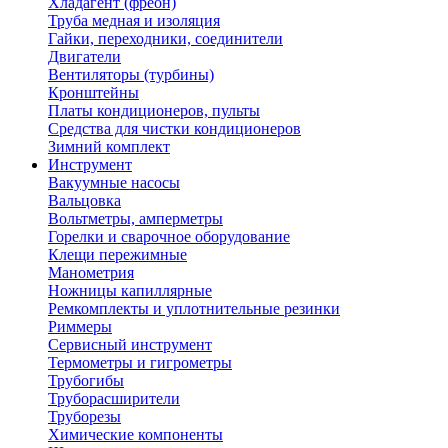
Хладагент (фреон)
Труба медная и изоляция
Гайки, переходники, соединители
Двигатели
Вентиляторы (турбины)
Кронштейны
Платы кондиционеров, пульты
Средства для чистки кондиционеров
Зимний комплект
Инструмент
Вакуумные насосы
Вальцовка
Вольтметры, амперметры
Горелки и сварочное оборудование
Клещи пережимные
Манометрия
Ножницы капиллярные
Ремкомплекты и уплотнительные резинки
Риммеры
Сервисный инструмент
Термометры и гигрометры
Трубогибы
Труборасширители
Труборезы
Химические компоненты