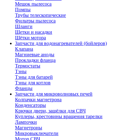
Мешок пылесоса
Помпы
Трубы телескопические
Фильтры пылесоса
Шланги
Щетки и насадки
Щётки мотора
Запчасти для водонагревателей (бойлеров)
Клапана
Магниевые аноды
Прокладки фланца
Термостаты
Тэны
Тэны для батарей
Тэны для котлов
Фланцы
Запчасти для микроволновых печей
Колпачки магнетрона
Конденсаторы
Крючки двери, защёлки для СВЧ
Куплеры, крестовины вращения тарелки
Лампочки
Магнетроны
Микровыключатели
Мотор СВЧ