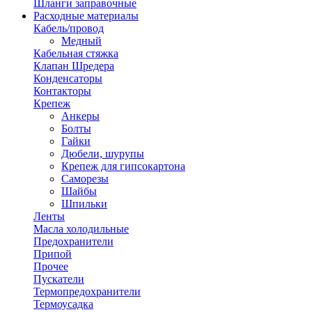
Шланги заправочные
Расходные материалы
Кабель/провод
Медный
Кабельная стяжка
Клапан Шредера
Конденсаторы
Контакторы
Крепеж
Анкеры
Болты
Гайки
Дюбели, шурупы
Крепеж для гипсокартона
Саморезы
Шайбы
Шпильки
Ленты
Масла холодильные
Предохранители
Припой
Прочее
Пускатели
Термопредохранители
Термоусадка