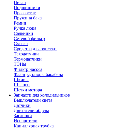
Петли
Подшипники
Прессостат
Пружина бака
Ремни
Ручка люка
Сальники
Сетевой фильтр
Смазка
Средства для очистки
Таходатчики
Термодатчики
ТЭНы
Фильтр насоса
Фланцы, опоры барабана
Шкивы
Шланги
Щетки мотора
Запчасти для холодильников
Выключатели света
Датчики
Двигатели обдува
Заслонки
Испарители
Капиллярная трубка