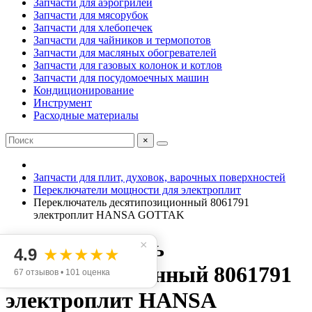
Запчасти для аэрогрилей
Запчасти для мясорубок
Запчасти для хлебопечек
Запчасти для чайников и термопотов
Запчасти для масляных обогревателей
Запчасти для газовых колонок и котлов
Запчасти для посудомоечных машин
Кондиционирование
Инструмент
Расходные материалы
×
Запчасти для плит, духовок, варочных поверхностей
Переключатели мощности для электроплит
Переключатель десятипозиционный 8061791
электроплит HANSA GOTTAK
Переключатель
×
4.9
★★★★★
десятипозиционный 8061791
67 отзывов • 101 оценка
электроплит HANSA