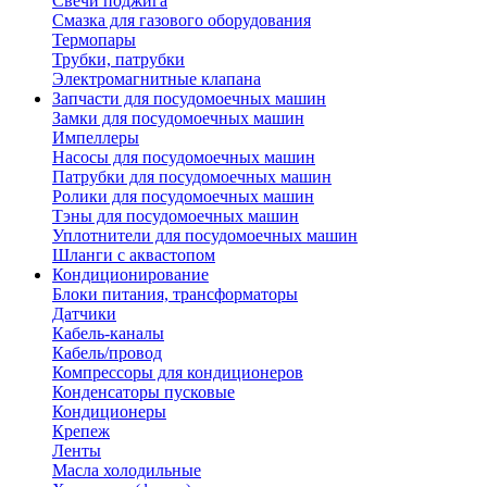
Свечи поджига
Смазка для газового оборудования
Термопары
Трубки, патрубки
Электромагнитные клапана
Запчасти для посудомоечных машин
Замки для посудомоечных машин
Импеллеры
Насосы для посудомоечных машин
Патрубки для посудомоечных машин
Ролики для посудомоечных машин
Тэны для посудомоечных машин
Уплотнители для посудомоечных машин
Шланги с аквастопом
Кондиционирование
Блоки питания, трансформаторы
Датчики
Кабель-каналы
Кабель/провод
Компрессоры для кондиционеров
Конденсаторы пусковые
Кондиционеры
Крепеж
Ленты
Масла холодильные