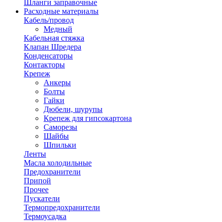
Шланги заправочные
Расходные материалы
Кабель/провод
Медный
Кабельная стяжка
Клапан Шредера
Конденсаторы
Контакторы
Крепеж
Анкеры
Болты
Гайки
Дюбели, шурупы
Крепеж для гипсокартона
Саморезы
Шайбы
Шпильки
Ленты
Масла холодильные
Предохранители
Припой
Прочее
Пускатели
Термопредохранители
Термоусадка