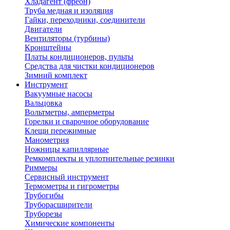
Хладагент (фреон)
Труба медная и изоляция
Гайки, переходники, соединители
Двигатели
Вентиляторы (турбины)
Кронштейны
Платы кондиционеров, пульты
Средства для чистки кондиционеров
Зимний комплект
Инструмент
Вакуумные насосы
Вальцовка
Вольтметры, амперметры
Горелки и сварочное оборудование
Клещи пережимные
Манометрия
Ножницы капиллярные
Ремкомплекты и уплотнительные резинки
Риммеры
Сервисный инструмент
Термометры и гигрометры
Трубогибы
Труборасширители
Труборезы
Химические компоненты