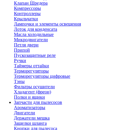
Клапан Шредера
Компрессоры
Контроллеры
Крыльчатки
Лампочки и элементы освещения
Лоток для конденсата
Масла холодильные
Микродвигатели
Петля двери
Припой
Пускозащитные реле
Ручки
Таймеры оттайки
Терморегуляторы
Терморегуляторы цифровые
Тэны
Фильтры осушители
Хладагент (фреон)
Полки и ящики
Запчасти для пылесосов
Ароматизаторы
Двигатели
Держатели мешка
Защелки шланга
Кнопки для пылесоса