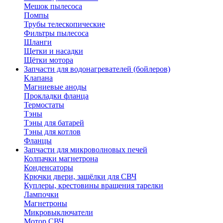
Мешок пылесоса
Помпы
Трубы телескопические
Фильтры пылесоса
Шланги
Щетки и насадки
Щётки мотора
Запчасти для водонагревателей (бойлеров)
Клапана
Магниевые аноды
Прокладки фланца
Термостаты
Тэны
Тэны для батарей
Тэны для котлов
Фланцы
Запчасти для микроволновых печей
Колпачки магнетрона
Конденсаторы
Крючки двери, защёлки для СВЧ
Куплеры, крестовины вращения тарелки
Лампочки
Магнетроны
Микровыключатели
Мотор СВЧ