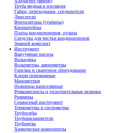
Хладагент (фреон)
Труба медная и изоляция
Гайки, переходники, соединители
Двигатели
Вентиляторы (турбины)
Кронштейны
Платы кондиционеров, пульты
Средства для чистки кондиционеров
Зимний комплект
Инструмент
Вакуумные насосы
Вальцовка
Вольтметры, амперметры
Горелки и сварочное оборудование
Клещи пережимные
Манометрия
Ножницы капиллярные
Ремкомплекты и уплотнительные резинки
Риммеры
Сервисный инструмент
Термометры и гигрометры
Трубогибы
Труборасширители
Труборезы
Химические компоненты