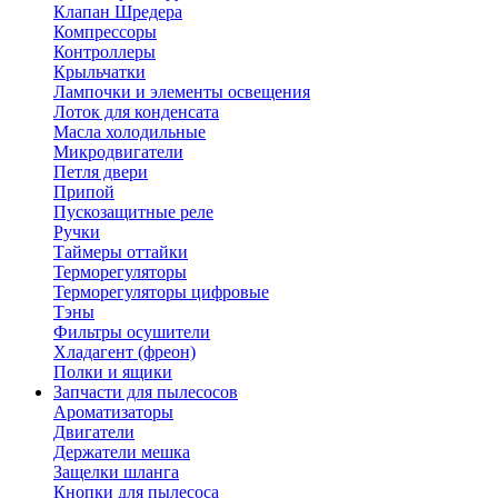
Клапан Шредера
Компрессоры
Контроллеры
Крыльчатки
Лампочки и элементы освещения
Лоток для конденсата
Масла холодильные
Микродвигатели
Петля двери
Припой
Пускозащитные реле
Ручки
Таймеры оттайки
Терморегуляторы
Терморегуляторы цифровые
Тэны
Фильтры осушители
Хладагент (фреон)
Полки и ящики
Запчасти для пылесосов
Ароматизаторы
Двигатели
Держатели мешка
Защелки шланга
Кнопки для пылесоса