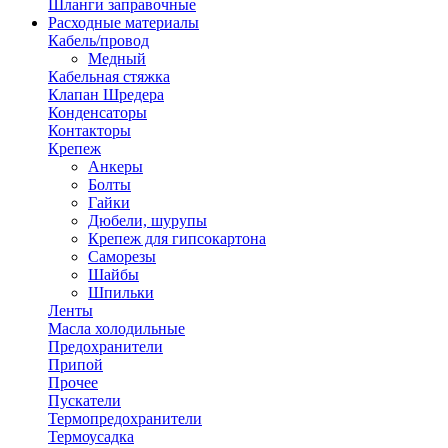
Шланги заправочные
Расходные материалы
Кабель/провод
Медный
Кабельная стяжка
Клапан Шредера
Конденсаторы
Контакторы
Крепеж
Анкеры
Болты
Гайки
Дюбели, шурупы
Крепеж для гипсокартона
Саморезы
Шайбы
Шпильки
Ленты
Масла холодильные
Предохранители
Припой
Прочее
Пускатели
Термопредохранители
Термоусадка