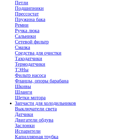
Петли
Подшипники
Прессостат
Пружина бака
Ремни
Ручка люка
Сальники
Сетевой фильтр
Смазка
Средства для очистки
Таходатчики
Термодатчики
ТЭНы
Фильтр насоса
Фланцы, опоры барабана
Шкивы
Шланги
Щетки мотора
Запчасти для холодильников
Выключатели света
Датчики
Двигатели обдува
Заслонки
Испарители
Капиллярная трубка