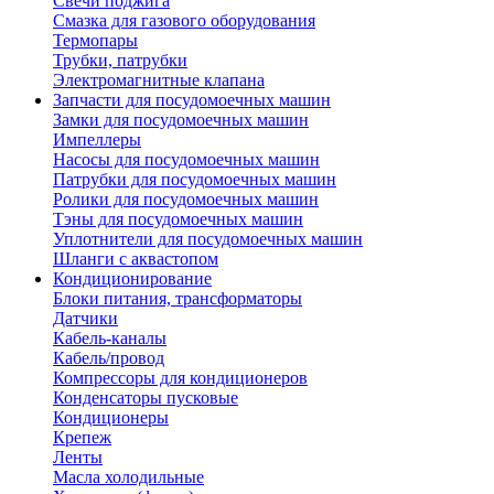
Свечи поджига
Смазка для газового оборудования
Термопары
Трубки, патрубки
Электромагнитные клапана
Запчасти для посудомоечных машин
Замки для посудомоечных машин
Импеллеры
Насосы для посудомоечных машин
Патрубки для посудомоечных машин
Ролики для посудомоечных машин
Тэны для посудомоечных машин
Уплотнители для посудомоечных машин
Шланги с аквастопом
Кондиционирование
Блоки питания, трансформаторы
Датчики
Кабель-каналы
Кабель/провод
Компрессоры для кондиционеров
Конденсаторы пусковые
Кондиционеры
Крепеж
Ленты
Масла холодильные