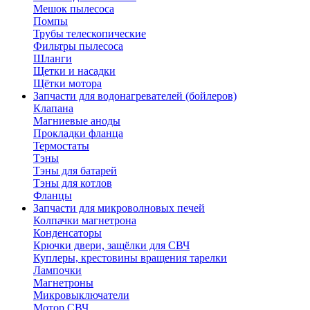
Мешок пылесоса
Помпы
Трубы телескопические
Фильтры пылесоса
Шланги
Щетки и насадки
Щётки мотора
Запчасти для водонагревателей (бойлеров)
Клапана
Магниевые аноды
Прокладки фланца
Термостаты
Тэны
Тэны для батарей
Тэны для котлов
Фланцы
Запчасти для микроволновых печей
Колпачки магнетрона
Конденсаторы
Крючки двери, защёлки для СВЧ
Куплеры, крестовины вращения тарелки
Лампочки
Магнетроны
Микровыключатели
Мотор СВЧ