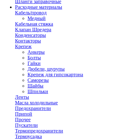
Шланги заправочные
Расходные материалы
Кабель/провод
Медный
Кабельная стяжка
Клапан Шредера
Конденсаторы
Контакторы
Крепеж
Анкеры
Болты
Гайки
Дюбели, шурупы
Крепеж для гипсокартона
Саморезы
Шайбы
Шпильки
Ленты
Масла холодильные
Предохранители
Припой
Прочее
Пускатели
Термопредохранители
Термоусадка