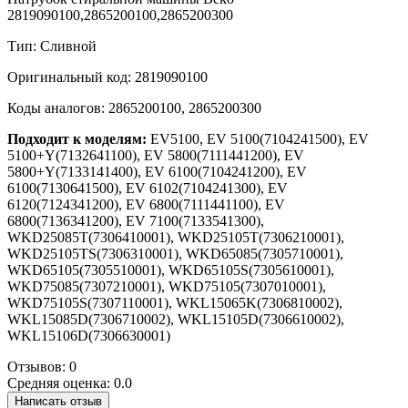
2819090100,2865200100,2865200300
Тип: Сливной
Оригинальный код: 2819090100
Коды аналогов: 2865200100, 2865200300
Подходит к моделям:
EV5100, EV 5100(7104241500), EV
5100+Y(7132641100), EV 5800(7111441200), EV
5800+Y(7133141400), EV 6100(7104241200), EV
6100(7130641500), EV 6102(7104241300), EV
6120(7124341200), EV 6800(7111441100), EV
6800(7136341200), EV 7100(7133541300),
WKD25085T(7306410001), WKD25105T(7306210001),
WKD25105TS(7306310001), WKD65085(7305710001),
WKD65105(7305510001), WKD65105S(7305610001),
WKD75085(7307210001), WKD75105(7307010001),
WKD75105S(7307110001), WKL15065K(7306810002),
WKL15085D(7306710002), WKL15105D(7306610002),
WKL15106D(7306630001)
Отзывов: 0
Средняя оценка: 0.0
Написать отзыв