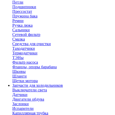
Петли
Подшипники
Прессостат
Пружина бака
Ремни
Ручка люка
Сальники
Сетевой фильтр
Смазка
Средства для очистки
Таходатчики
Термодатчики
ТЭНы
Фильтр насоса
Фланцы, опоры барабана
Шкивы
Шланги
Щетки мотора
Запчасти для холодильников
Выключатели света
Датчики
Двигатели обдува
Заслонки
Испарители
Капиллярная трубка