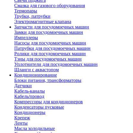
Свечи поджига
Смазка для газового оборудования
Термопары
Трубки, патрубки
Электромагнитные клапана
Запчасти для посудомоечных машин
Замки для посудомоечных машин
Импеллеры
Насосы для посудомоечных машин
Патрубки для посудомоечных машин
Ролики для посудомоечных машин
Тэны для посудомоечных машин
Уплотнители для посудомоечных машин
Шланги с аквастопом
Кондиционирование
Блоки питания, трансформаторы
Датчики
Кабель-каналы
Кабель/провод
Компрессоры для кондиционеров
Конденсаторы пусковые
Кондиционеры
Крепеж
Ленты
Масла холодильные