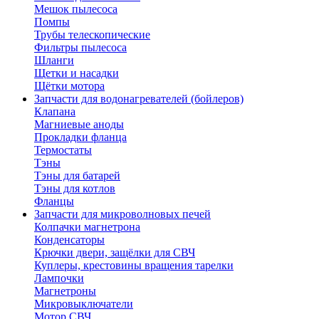
Мешок пылесоса
Помпы
Трубы телескопические
Фильтры пылесоса
Шланги
Щетки и насадки
Щётки мотора
Запчасти для водонагревателей (бойлеров)
Клапана
Магниевые аноды
Прокладки фланца
Термостаты
Тэны
Тэны для батарей
Тэны для котлов
Фланцы
Запчасти для микроволновых печей
Колпачки магнетрона
Конденсаторы
Крючки двери, защёлки для СВЧ
Куплеры, крестовины вращения тарелки
Лампочки
Магнетроны
Микровыключатели
Мотор СВЧ