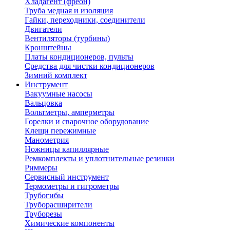
Хладагент (фреон)
Труба медная и изоляция
Гайки, переходники, соединители
Двигатели
Вентиляторы (турбины)
Кронштейны
Платы кондиционеров, пульты
Средства для чистки кондиционеров
Зимний комплект
Инструмент
Вакуумные насосы
Вальцовка
Вольтметры, амперметры
Горелки и сварочное оборудование
Клещи пережимные
Манометрия
Ножницы капиллярные
Ремкомплекты и уплотнительные резинки
Риммеры
Сервисный инструмент
Термометры и гигрометры
Трубогибы
Труборасширители
Труборезы
Химические компоненты