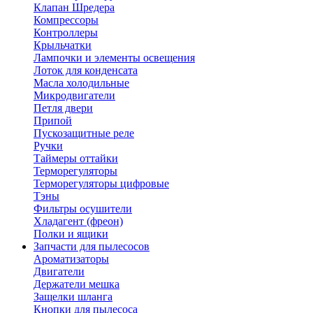
Клапан Шредера
Компрессоры
Контроллеры
Крыльчатки
Лампочки и элементы освещения
Лоток для конденсата
Масла холодильные
Микродвигатели
Петля двери
Припой
Пускозащитные реле
Ручки
Таймеры оттайки
Терморегуляторы
Терморегуляторы цифровые
Тэны
Фильтры осушители
Хладагент (фреон)
Полки и ящики
Запчасти для пылесосов
Ароматизаторы
Двигатели
Держатели мешка
Защелки шланга
Кнопки для пылесоса