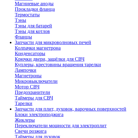
Магниевые аноды
Прокладки фланца
Термостаты
Тэны
Тэны для батарей
Тэны для котлов
Фланцы
Запчасти для микроволновых печей
Колпачки магнетрона
Конденсаторы
Крючки двери, защёлки для СВЧ
Куплеры, крестовины вращения тарелки
Лампочки
Магнетроны
Микровыключатели
Мотор СВЧ
Предохранители
Таймеры для СВЧ
Тарелки
Запчасти для плит, духовок, варочных поверхностей
Блоки электроподжига
Жиклеры
Переключатели мощности для электроплит
Свечи розжига
Таймеры для духовок