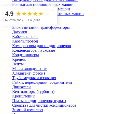
Ролики для посудомоечных машин
Тэны для посудомоечных машин
×
4.9
★★★★★
Уплотнители для посудомоечных машин
Шланги с аквастопом
67 отзывов • 101 оценка
Кондиционирование
Блоки питания, трансформаторы
Датчики
Кабель-каналы
Кабель/провод
Компрессоры для кондиционеров
Конденсаторы пусковые
Кондиционеры
Крепеж
Ленты
Масла холодильные
Хладагент (фреон)
Труба медная и изоляция
Гайки, переходники, соединители
Двигатели
Вентиляторы (турбины)
Кронштейны
Платы кондиционеров, пульты
Средства для чистки кондиционеров
Зимний комплект