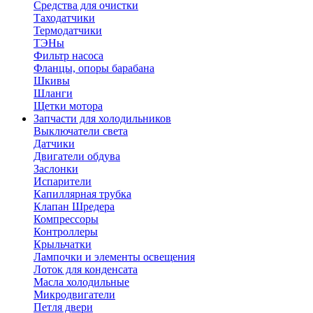
Средства для очистки
Таходатчики
Термодатчики
ТЭНы
Фильтр насоса
Фланцы, опоры барабана
Шкивы
Шланги
Щетки мотора
Запчасти для холодильников
Выключатели света
Датчики
Двигатели обдува
Заслонки
Испарители
Капиллярная трубка
Клапан Шредера
Компрессоры
Контроллеры
Крыльчатки
Лампочки и элементы освещения
Лоток для конденсата
Масла холодильные
Микродвигатели
Петля двери