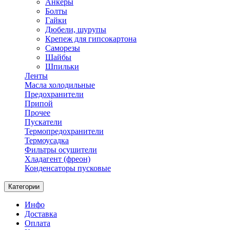
Анкеры
Болты
Гайки
Дюбели, шурупы
Крепеж для гипсокартона
Саморезы
Шайбы
Шпильки
Ленты
Масла холодильные
Предохранители
Припой
Прочее
Пускатели
Термопредохранители
Термоусадка
Фильтры осушители
Хладагент (фреон)
Конденсаторы пусковые
Категории
Инфо
Доставка
Оплата