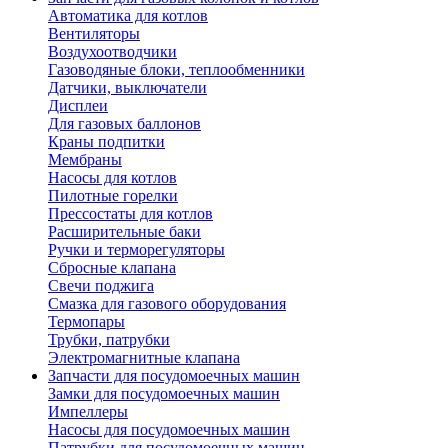
Автоматика для котлов
Вентиляторы
Воздухоотводчики
Газоводяные блоки, теплообменники
Датчики, выключатели
Дисплеи
Для газовых баллонов
Краны подпитки
Мембраны
Насосы для котлов
Пилотные горелки
Прессостаты для котлов
Расширительные баки
Ручки и терморегуляторы
Сбросные клапана
Свечи поджига
Смазка для газового оборудования
Термопары
Трубки, патрубки
Электромагнитные клапана
Запчасти для посудомоечных машин
Замки для посудомоечных машин
Импеллеры
Насосы для посудомоечных машин
Патрубки для посудомоечных машин