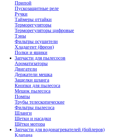
Припой
Пускозащитные реле
Ручки
Таймеры оттайки
Терморегуляторы
Терморегуляторы цифровые
Тэны
Фильтры осушители
Хладагент (фреон)
Полки и ящики
Запчасти для пылесосов
Ароматизаторы
Двигатели
Держатели мешка
Защелки шланга
Кнопки для пылесоса
Мешок пылесоса
Помпы
Трубы телескопические
Фильтры пылесоса
Шланги
Щетки и насадки
Щётки мотора
Запчасти для водонагревателей (бойлеров)
Клапана