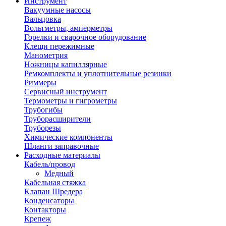
Инструмент
Вакуумные насосы
Вальцовка
Вольтметры, амперметры
Горелки и сварочное оборудование
Клещи пережимные
Манометрия
Ножницы капиллярные
Ремкомплекты и уплотнительные резинки
Риммеры
Сервисный инструмент
Термометры и гигрометры
Трубогибы
Труборасширители
Труборезы
Химические компоненты
Шланги заправочные
Расходные материалы
Кабель/провод
Медный
Кабельная стяжка
Клапан Шредера
Конденсаторы
Контакторы
Крепеж