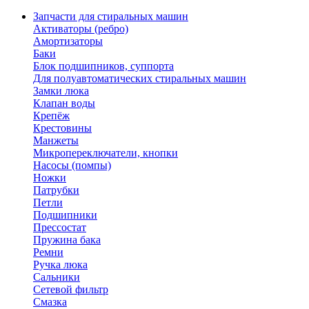
Запчасти для стиральных машин
Активаторы (ребро)
Амортизаторы
Баки
Блок подшипников, суппорта
Для полуавтоматических стиральных машин
Замки люка
Клапан воды
Крепёж
Крестовины
Манжеты
Микропереключатели, кнопки
Насосы (помпы)
Ножки
Патрубки
Петли
Подшипники
Прессостат
Пружина бака
Ремни
Ручка люка
Сальники
Сетевой фильтр
Смазка