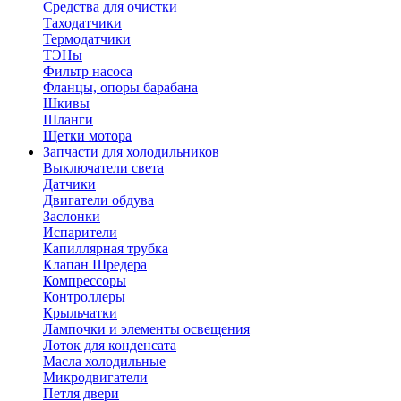
Средства для очистки
Таходатчики
Термодатчики
ТЭНы
Фильтр насоса
Фланцы, опоры барабана
Шкивы
Шланги
Щетки мотора
Запчасти для холодильников
Выключатели света
Датчики
Двигатели обдува
Заслонки
Испарители
Капиллярная трубка
Клапан Шредера
Компрессоры
Контроллеры
Крыльчатки
Лампочки и элементы освещения
Лоток для конденсата
Масла холодильные
Микродвигатели
Петля двери