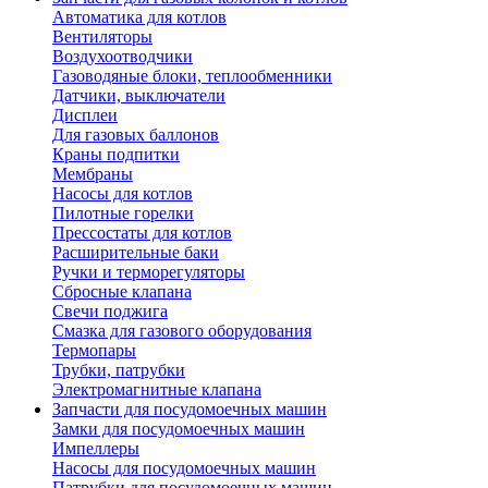
Автоматика для котлов
Вентиляторы
Воздухоотводчики
Газоводяные блоки, теплообменники
Датчики, выключатели
Дисплеи
Для газовых баллонов
Краны подпитки
Мембраны
Насосы для котлов
Пилотные горелки
Прессостаты для котлов
Расширительные баки
Ручки и терморегуляторы
Сбросные клапана
Свечи поджига
Смазка для газового оборудования
Термопары
Трубки, патрубки
Электромагнитные клапана
Запчасти для посудомоечных машин
Замки для посудомоечных машин
Импеллеры
Насосы для посудомоечных машин
Патрубки для посудомоечных машин