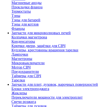
Магниевые аноды
Прокладки фланца
Термостаты
Тэны
Тэны для батарей
Тэны для котлов
Фланцы
Запчасти для микроволновых печей
Колпачки магнетрона
Конденсаторы
Крючки двери, защёлки для СВЧ
Куплеры, крестовины вращения тарелки
Лампочки
Магнетроны
Микровыключатели
Мотор СВЧ
Предохранители
Таймеры для СВЧ
Тарелки
Запчасти для плит, духовок, варочных поверхностей
Блоки электроподжига
Жиклеры
Переключатели мощности для электроплит
Свечи розжига
Таймеры для духовок