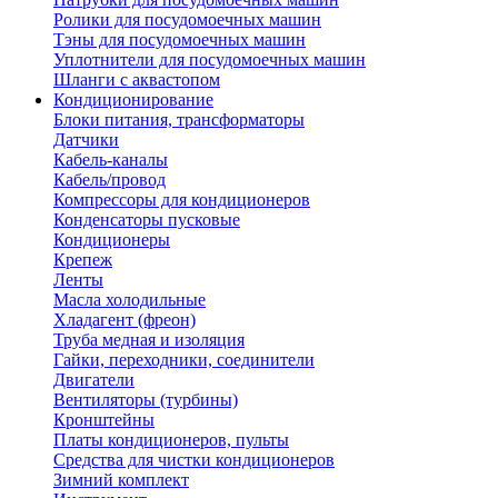
Ролики для посудомоечных машин
Тэны для посудомоечных машин
Уплотнители для посудомоечных машин
Шланги с аквастопом
Кондиционирование
Блоки питания, трансформаторы
Датчики
Кабель-каналы
Кабель/провод
Компрессоры для кондиционеров
Конденсаторы пусковые
Кондиционеры
Крепеж
Ленты
Масла холодильные
Хладагент (фреон)
Труба медная и изоляция
Гайки, переходники, соединители
Двигатели
Вентиляторы (турбины)
Кронштейны
Платы кондиционеров, пульты
Средства для чистки кондиционеров
Зимний комплект