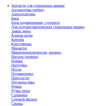
Запчасти для стиральных машин
Активаторы (ребро)
Амортизаторы
Баки
Блок подшипников, суппорта
Для полуавтоматических стиральных машин
Замки люка
Клапан воды
Крепёж
Крестовины
Манжеты
Микропереключатели, кнопки
Насосы (помпы)
Ножки
Патрубки
Петли
Подшипники
Прессостат
Пружина бака
Ремни
Ручка люка
Сальники
Сетевой фильтр
Смазка