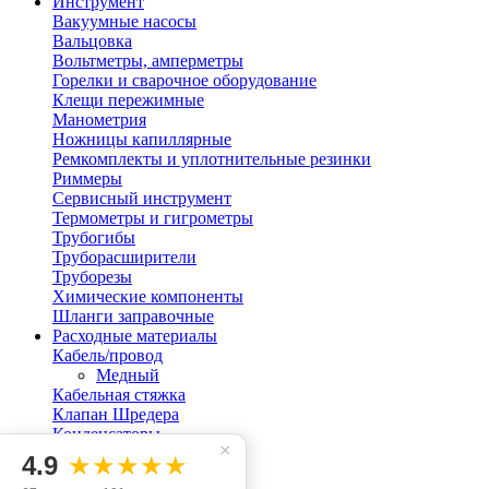
Инструмент
Вакуумные насосы
Вальцовка
Вольтметры, амперметры
Горелки и сварочное оборудование
Клещи пережимные
Манометрия
Ножницы капиллярные
Ремкомплекты и уплотнительные резинки
Риммеры
Сервисный инструмент
Термометры и гигрометры
Трубогибы
Труборасширители
Труборезы
Химические компоненты
Шланги заправочные
Расходные материалы
Кабель/провод
Медный
Кабельная стяжка
Клапан Шредера
Конденсаторы
×
Контакторы
4.9
★★★★★
Крепеж