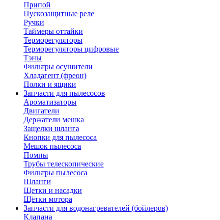
Припой
Пускозащитные реле
Ручки
Таймеры оттайки
Терморегуляторы
Терморегуляторы цифровые
Тэны
Фильтры осушители
Хладагент (фреон)
Полки и ящики
Запчасти для пылесосов
Ароматизаторы
Двигатели
Держатели мешка
Защелки шланга
Кнопки для пылесоса
Мешок пылесоса
Помпы
Трубы телескопические
Фильтры пылесоса
Шланги
Щетки и насадки
Щётки мотора
Запчасти для водонагревателей (бойлеров)
Клапана