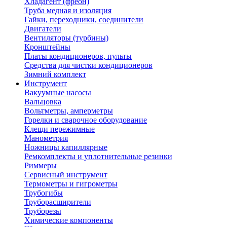
Хладагент (фреон)
Труба медная и изоляция
Гайки, переходники, соединители
Двигатели
Вентиляторы (турбины)
Кронштейны
Платы кондиционеров, пульты
Средства для чистки кондиционеров
Зимний комплект
Инструмент
Вакуумные насосы
Вальцовка
Вольтметры, амперметры
Горелки и сварочное оборудование
Клещи пережимные
Манометрия
Ножницы капиллярные
Ремкомплекты и уплотнительные резинки
Риммеры
Сервисный инструмент
Термометры и гигрометры
Трубогибы
Труборасширители
Труборезы
Химические компоненты