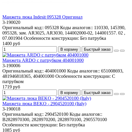
Манжета люка Indesit 095328 Оригинал
3-190020
Оригинальный код::
095328
Коды аналогов::
110330, 145390,
095328, зам. AR3025, AR3030, 144002000-02, 144001557. 02 ,
07.001904
Особенности конструкции:
Без патрубка
1400 руб
В корзину
Быстрый заказ
Манжета ARDO с патрубком 404001000
3-190006
Оригинальный код::
404001000
Коды аналогов::
651008693,
481946818365, 404001000
Особенности конструкции:
С
патрубком
1719 руб
В корзину
Быстрый заказ
Манжета люка BEKO - 2904520100 (Italy)
3-190018
Оригинальный код::
2904520100
Коды аналогов::
B2828970300, 2828970200, 2828970100, 2905570100
Особенности конструкции:
Без патрубка
1085 руб