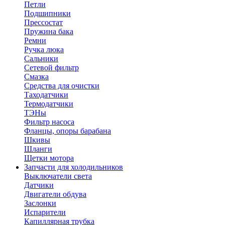
Петли
Подшипники
Прессостат
Пружина бака
Ремни
Ручка люка
Сальники
Сетевой фильтр
Смазка
Средства для очистки
Таходатчики
Термодатчики
ТЭНы
Фильтр насоса
Фланцы, опоры барабана
Шкивы
Шланги
Щетки мотора
Запчасти для холодильников
Выключатели света
Датчики
Двигатели обдува
Заслонки
Испарители
Капиллярная трубка