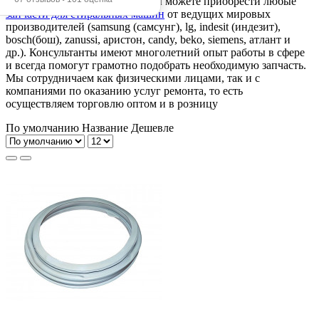
В нашем интернет-магазине Вы можете приобрести любые
запчасти для стиральных машин
от ведущих мировых
производителей (samsung (самсунг), lg, indesit (индезит),
bosch(бош), zanussi, аристон, candy, beko, siemens, атлант и
др.). Консультанты имеют многолетний опыт работы в сфере
и всегда помогут грамотно подобрать необходимую запчасть.
Мы сотрудничаем как физическими лицами, так и с
компаниями по оказанию услуг ремонта, то есть
осуществляем торговлю оптом и в розницу
По умолчанию
Название
Дешевле