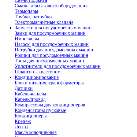
Свечи поджига
Смазка для газового оборудования
Термопары
Трубки, патрубки
Электромагнитные клапана
Запчасти для посудомоечных машин
Замки для посудомоечных машин
Импеллеры
Насосы для посудомоечных машин
Патрубки для посудомоечных машин
Ролики для посудомоечных машин
Тэны для посудомоечных машин
Уплотнители для посудомоечных машин
Шланги с аквастопом
Кондиционирование
Блоки питания, трансформаторы
Датчики
Кабель-каналы
Кабель/провод
Компрессоры для кондиционеров
Конденсаторы пусковые
Кондиционеры
Крепеж
Ленты
Масла холодильные