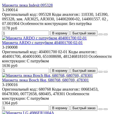
Манжета люка Indesit 095328
3-190014
Оригинальный код::
095328
Коды аналогов::
110330, 145390,
095328, зам. AR3025, AR3030, 144002000-02, 144001557. 02 ,
07.001904
Особенности конструкции:
Без патрубка
1178 руб
В корзину
Быстрый заказ
Манжета ARDO с патрубком 404001700 02-01
3-190008
Оригинальный код::
404001700 02-01
Коды аналогов::
404001700, 404001000, 651008698, 481246818103
Особенности
конструкции:
С патрубком
1636 руб
В корзину
Быстрый заказ
Манжета люка Bosch 8kg, 680768, 680769, 478301
3-190016
Оригинальный код::
680768
Коды аналогов::
00683453,
00478300, 00772658, 680405, 478301
Особенности
конструкции:
С патрубком
1364 руб
В корзину
Быстрый заказ