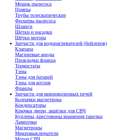
Мешок пылесоса
Помпы
Трубы телескопические
Фильтры пылесоса
Шланги
Щетки и насадки
Щётки мотора
Запчасти для водонагревателей (бойлеров)
Клапана
Магниевые аноды
Прокладки фланца
Термостаты
Тэны
Тэны для батарей
Тэны для котлов
Фланцы
Запчасти для микроволновых печей
Колпачки магнетрона
Конденсаторы
Крючки двери, защёлки для СВЧ
Куплеры, крестовины вращения тарелки
Лампочки
Магнетроны
Микровыключатели
Мотор СВЧ