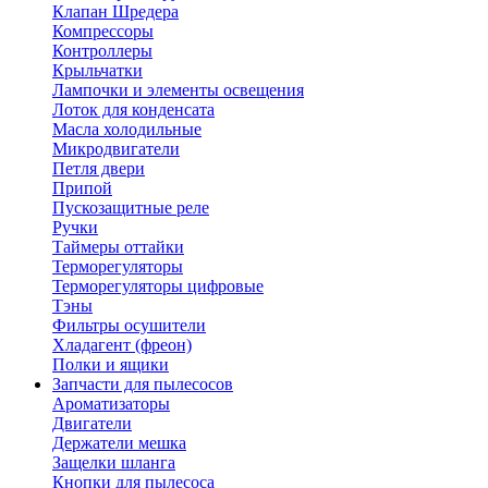
Клапан Шредера
Компрессоры
Контроллеры
Крыльчатки
Лампочки и элементы освещения
Лоток для конденсата
Масла холодильные
Микродвигатели
Петля двери
Припой
Пускозащитные реле
Ручки
Таймеры оттайки
Терморегуляторы
Терморегуляторы цифровые
Тэны
Фильтры осушители
Хладагент (фреон)
Полки и ящики
Запчасти для пылесосов
Ароматизаторы
Двигатели
Держатели мешка
Защелки шланга
Кнопки для пылесоса