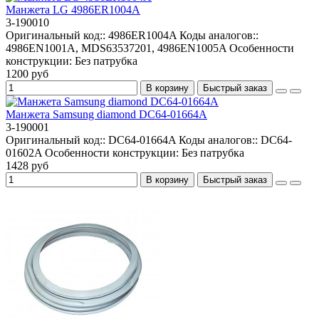
Манжета LG 4986ER1004A
3-190010
Оригинальный код::
4986ER1004A
Коды аналогов::
4986EN1001A, MDS63537201, 4986EN1005A
Особенности
конструкции:
Без патрубка
1200 руб
В корзину
Быстрый заказ
Манжета Samsung diamond DC64-01664A
3-190001
Оригинальный код::
DC64-01664A
Коды аналогов::
DC64-
01602A
Особенности конструкции:
Без патрубка
1428 руб
В корзину
Быстрый заказ