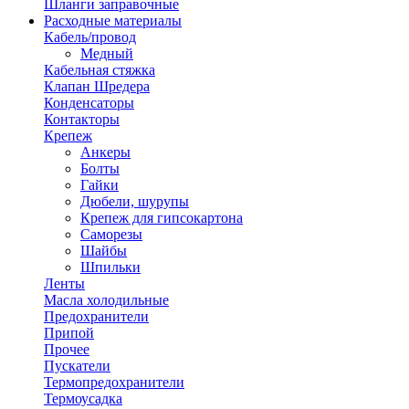
Шланги заправочные
Расходные материалы
Кабель/провод
Медный
Кабельная стяжка
Клапан Шредера
Конденсаторы
Контакторы
Крепеж
Анкеры
Болты
Гайки
Дюбели, шурупы
Крепеж для гипсокартона
Саморезы
Шайбы
Шпильки
Ленты
Масла холодильные
Предохранители
Припой
Прочее
Пускатели
Термопредохранители
Термоусадка