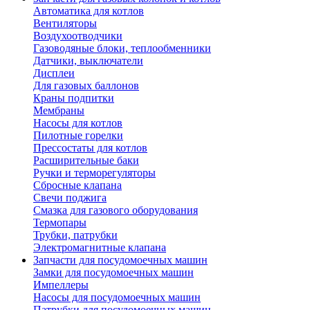
Автоматика для котлов
Вентиляторы
Воздухоотводчики
Газоводяные блоки, теплообменники
Датчики, выключатели
Дисплеи
Для газовых баллонов
Краны подпитки
Мембраны
Насосы для котлов
Пилотные горелки
Прессостаты для котлов
Расширительные баки
Ручки и терморегуляторы
Сбросные клапана
Свечи поджига
Смазка для газового оборудования
Термопары
Трубки, патрубки
Электромагнитные клапана
Запчасти для посудомоечных машин
Замки для посудомоечных машин
Импеллеры
Насосы для посудомоечных машин
Патрубки для посудомоечных машин