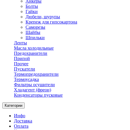
Анкеры
Болты
Гайки
Дюбели, шурупы
Крепеж для гипсокартона
Саморезы
Шайбы
Шпильки
Ленты
Масла холодильные
Предохранители
Припой
Прочее
Пускатели
Термопредохранители
Термоусадка
Фильтры осушители
Хладагент (фреон)
Конденсаторы пусковые
Категории
Инфо
Доставка
Оплата