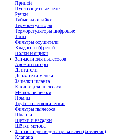
Припой
Пускозащитные реле
Ручки
Таймеры оттайки
Терморегуляторы
Терморегуляторы цифровые
Тэны
Фильтры осушители
Хладагент (фреон)
Полки и ящики
Запчасти для пылесосов
Ароматизаторы
Двигатели
Держатели мешка
Защелки шланга
Кнопки для пылесоса
Мешок пылесоса
Помпы
Трубы телескопические
Фильтры пылесоса
Шланги
Щетки и насадки
Щётки мотора
Запчасти для водонагревателей (бойлеров)
Клапана