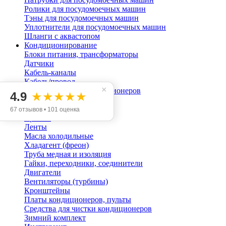
Ролики для посудомоечных машин
Тэны для посудомоечных машин
Уплотнители для посудомоечных машин
Шланги с аквастопом
Кондиционирование
Блоки питания, трансформаторы
Датчики
Кабель-каналы
Кабель/провод
×
Компрессоры для кондиционеров
4.9
★★★★★
Конденсаторы пусковые
Кондиционеры
67 отзывов • 101 оценка
Крепеж
Ленты
Масла холодильные
Хладагент (фреон)
Труба медная и изоляция
Гайки, переходники, соединители
Двигатели
Вентиляторы (турбины)
Кронштейны
Платы кондиционеров, пульты
Средства для чистки кондиционеров
Зимний комплект