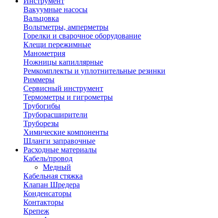
Инструмент
Вакуумные насосы
Вальцовка
Вольтметры, амперметры
Горелки и сварочное оборудование
Клещи пережимные
Манометрия
Ножницы капиллярные
Ремкомплекты и уплотнительные резинки
Риммеры
Сервисный инструмент
Термометры и гигрометры
Трубогибы
Труборасширители
Труборезы
Химические компоненты
Шланги заправочные
Расходные материалы
Кабель/провод
Медный
Кабельная стяжка
Клапан Шредера
Конденсаторы
Контакторы
Крепеж