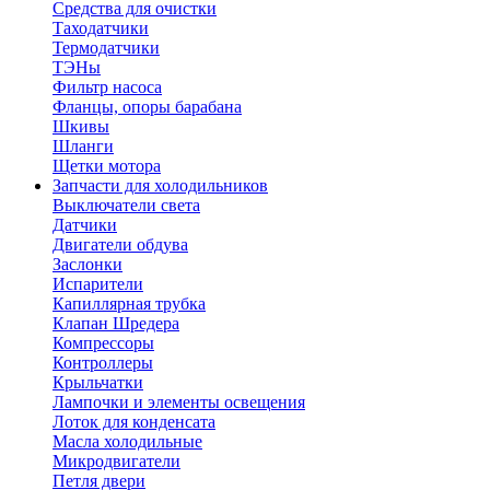
Средства для очистки
Таходатчики
Термодатчики
ТЭНы
Фильтр насоса
Фланцы, опоры барабана
Шкивы
Шланги
Щетки мотора
Запчасти для холодильников
Выключатели света
Датчики
Двигатели обдува
Заслонки
Испарители
Капиллярная трубка
Клапан Шредера
Компрессоры
Контроллеры
Крыльчатки
Лампочки и элементы освещения
Лоток для конденсата
Масла холодильные
Микродвигатели
Петля двери