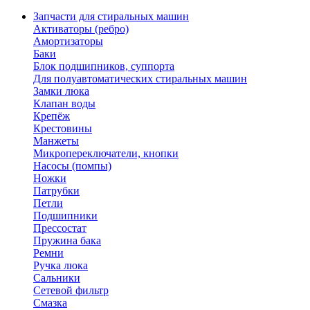
Запчасти для стиральных машин
Активаторы (ребро)
Амортизаторы
Баки
Блок подшипников, суппорта
Для полуавтоматических стиральных машин
Замки люка
Клапан воды
Крепёж
Крестовины
Манжеты
Микропереключатели, кнопки
Насосы (помпы)
Ножки
Патрубки
Петли
Подшипники
Прессостат
Пружина бака
Ремни
Ручка люка
Сальники
Сетевой фильтр
Смазка