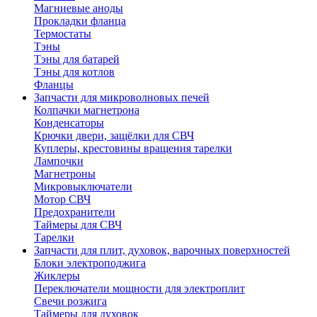
Магниевые аноды
Прокладки фланца
Термостаты
Тэны
Тэны для батарей
Тэны для котлов
Фланцы
Запчасти для микроволновых печей
Колпачки магнетрона
Конденсаторы
Крючки двери, защёлки для СВЧ
Куплеры, крестовины вращения тарелки
Лампочки
Магнетроны
Микровыключатели
Мотор СВЧ
Предохранители
Таймеры для СВЧ
Тарелки
Запчасти для плит, духовок, варочных поверхностей
Блоки электроподжига
Жиклеры
Переключатели мощности для электроплит
Свечи розжига
Таймеры для духовок