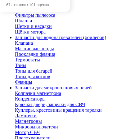
Помпы
67 отзывов • 101 оценка
Трубы телескопические
Фильтры пылесоса
Шланги
Щетки и насадки
Щётки мотора
Запчасти для водонагревателей (бойлеров)
Клапана
Магниевые аноды
Прокладки фланца
Термостаты
Тэны
Тэны для батарей
Тэны для котлов
Фланцы
Запчасти для микроволновых печей
Колпачки магнетрона
Конденсаторы
Крючки двери, защёлки для СВЧ
Куплеры, крестовины вращения тарелки
Лампочки
Магнетроны
Микровыключатели
Мотор СВЧ
Предохранители