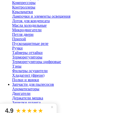
Компрессоры
Контроллеры
Крыльчатки
Лампочки и элементы освещения
Лоток для конденсата
Масла холодильные
Микродвигатели
Петля двери
Припой
Пускозащитные реле
Ручки
Таймеры оттайки
Терморегуляторы
Терморегуляторы цифровые
Тэны
Фильтры осушители
Хладагент (фреон)
Полки и ящики
Запчасти для пылесосов
Ароматизаторы
Двигатели
Держатели мешка
Защелки шланга
×
Кнопки для пылесоса
4.9
★★★★★
Мешок пылесоса