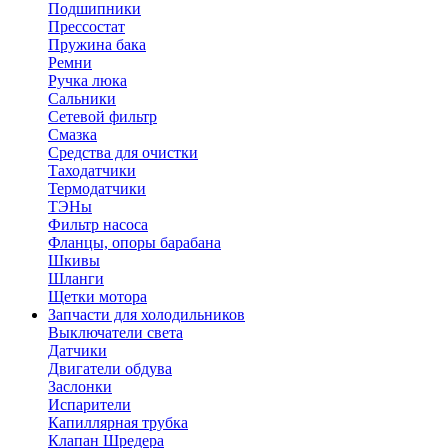
Подшипники
Прессостат
Пружина бака
Ремни
Ручка люка
Сальники
Сетевой фильтр
Смазка
Средства для очистки
Таходатчики
Термодатчики
ТЭНы
Фильтр насоса
Фланцы, опоры барабана
Шкивы
Шланги
Щетки мотора
Запчасти для холодильников
Выключатели света
Датчики
Двигатели обдува
Заслонки
Испарители
Капиллярная трубка
Клапан Шредера