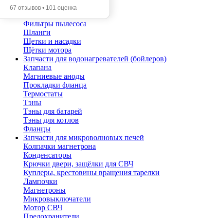
Помпы
67 отзывов • 101 оценка
Трубы телескопические
Фильтры пылесоса
Шланги
Щетки и насадки
Щётки мотора
Запчасти для водонагревателей (бойлеров)
Клапана
Магниевые аноды
Прокладки фланца
Термостаты
Тэны
Тэны для батарей
Тэны для котлов
Фланцы
Запчасти для микроволновых печей
Колпачки магнетрона
Конденсаторы
Крючки двери, защёлки для СВЧ
Куплеры, крестовины вращения тарелки
Лампочки
Магнетроны
Микровыключатели
Мотор СВЧ
Предохранители