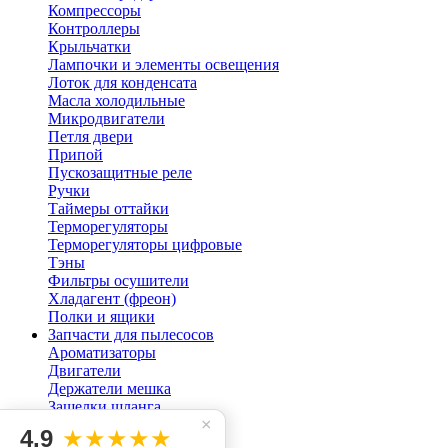
Компрессоры
Контроллеры
Крыльчатки
Лампочки и элементы освещения
Лоток для конденсата
Масла холодильные
Микродвигатели
Петля двери
Припой
Пускозащитные реле
Ручки
Таймеры оттайки
Терморегуляторы
Терморегуляторы цифровые
Тэны
Фильтры осушители
Хладагент (фреон)
Полки и ящики
Запчасти для пылесосов
Ароматизаторы
Двигатели
Держатели мешка
Защелки шланга
×
Кнопки для пылесоса
4.9
★★★★★
Мешок пылесоса