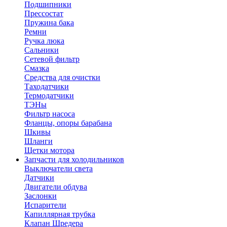
Подшипники
Прессостат
Пружина бака
Ремни
Ручка люка
Сальники
Сетевой фильтр
Смазка
Средства для очистки
Таходатчики
Термодатчики
ТЭНы
Фильтр насоса
Фланцы, опоры барабана
Шкивы
Шланги
Щетки мотора
Запчасти для холодильников
Выключатели света
Датчики
Двигатели обдува
Заслонки
Испарители
Капиллярная трубка
Клапан Шредера