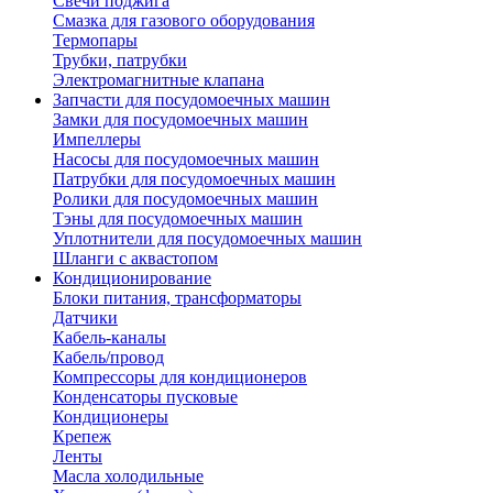
Свечи поджига
Смазка для газового оборудования
Термопары
Трубки, патрубки
Электромагнитные клапана
Запчасти для посудомоечных машин
Замки для посудомоечных машин
Импеллеры
Насосы для посудомоечных машин
Патрубки для посудомоечных машин
Ролики для посудомоечных машин
Тэны для посудомоечных машин
Уплотнители для посудомоечных машин
Шланги с аквастопом
Кондиционирование
Блоки питания, трансформаторы
Датчики
Кабель-каналы
Кабель/провод
Компрессоры для кондиционеров
Конденсаторы пусковые
Кондиционеры
Крепеж
Ленты
Масла холодильные