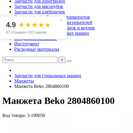
Запчасти для аэрогрилей
Запчасти для мясорубок
Запчасти для хлебопечек
Запчасти для чайников и термопотов
×
Запчасти для масляных обогревателей
4.9
★★★★★
Запчасти для газовых колонок и котлов
67 отзывов • 101 оценка
Запчасти для посудомоечных машин
Кондиционирование
Инструмент
Расходные материалы
×
Запчасти для стиральных машин
Манжеты
Манжета Beko 2804860100
Манжета Beko 2804860100
Код товара: 3-190050