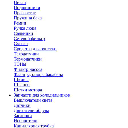
Петли
Подшипники
Прессостат
Пружина бака
Ремни
Ручка люка
Сальники
Сетевой фильтр
Смазка
Средства для очистки
Таходатчики
Термодатчики
ТЭНы
Фильтр насоса
Фланцы, опоры барабана
Шкивы
Шланги
Щетки мотора
Запчасти для холодильников
Выключатели света
Датчики
Двигатели обдува
Заслонки
Испарители
Капиллярная трубка