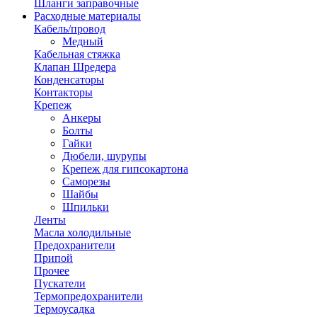
Шланги заправочные
Расходные материалы
Кабель/провод
Медный
Кабельная стяжка
Клапан Шредера
Конденсаторы
Контакторы
Крепеж
Анкеры
Болты
Гайки
Дюбели, шурупы
Крепеж для гипсокартона
Саморезы
Шайбы
Шпильки
Ленты
Масла холодильные
Предохранители
Припой
Прочее
Пускатели
Термопредохранители
Термоусадка