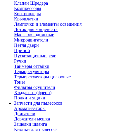
Клапан Шредера
Компрессоры
Контроллеры
Крыльчатки
Лампочки и элементы освещения
Лоток для конденсата
Масла холодильные
Микродвигатели
Петля двери
Припой
Пускозащитные реле
Ручки
Таймеры оттайки
Терморегуляторы
Терморегуляторы цифровые
Тэны
Фильтры осушители
Хладагент (фреон)
Полки и ящики
Запчасти для пылесосов
Ароматизаторы
Двигатели
Держатели мешка
Защелки шланга
Кнопки для пылесоса