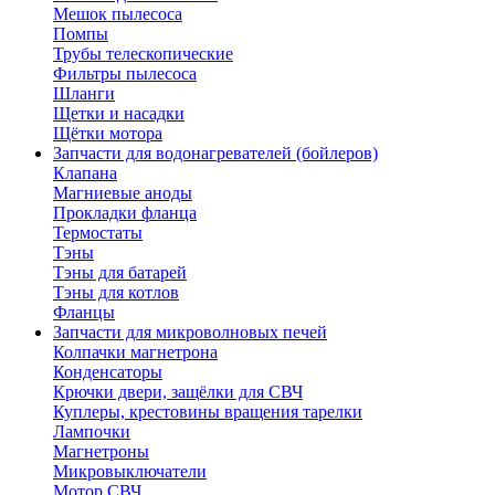
Мешок пылесоса
Помпы
Трубы телескопические
Фильтры пылесоса
Шланги
Щетки и насадки
Щётки мотора
Запчасти для водонагревателей (бойлеров)
Клапана
Магниевые аноды
Прокладки фланца
Термостаты
Тэны
Тэны для батарей
Тэны для котлов
Фланцы
Запчасти для микроволновых печей
Колпачки магнетрона
Конденсаторы
Крючки двери, защёлки для СВЧ
Куплеры, крестовины вращения тарелки
Лампочки
Магнетроны
Микровыключатели
Мотор СВЧ