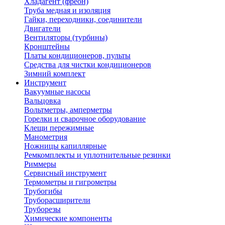
Хладагент (фреон)
Труба медная и изоляция
Гайки, переходники, соединители
Двигатели
Вентиляторы (турбины)
Кронштейны
Платы кондиционеров, пульты
Средства для чистки кондиционеров
Зимний комплект
Инструмент
Вакуумные насосы
Вальцовка
Вольтметры, амперметры
Горелки и сварочное оборудование
Клещи пережимные
Манометрия
Ножницы капиллярные
Ремкомплекты и уплотнительные резинки
Риммеры
Сервисный инструмент
Термометры и гигрометры
Трубогибы
Труборасширители
Труборезы
Химические компоненты