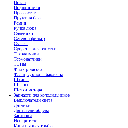
Петли
Подшипники
Прессостат
Пружина бака
Ремни
Ручка люка
Сальники
Сетевой фильтр
Смазка
Средства для очистки
Таходатчики
Термодатчики
ТЭНы
Фильтр насоса
Фланцы, опоры барабана
Шкивы
Шланги
Щетки мотора
Запчасти для холодильников
Выключатели света
Датчики
Двигатели обдува
Заслонки
Испарители
Капиллярная трубка