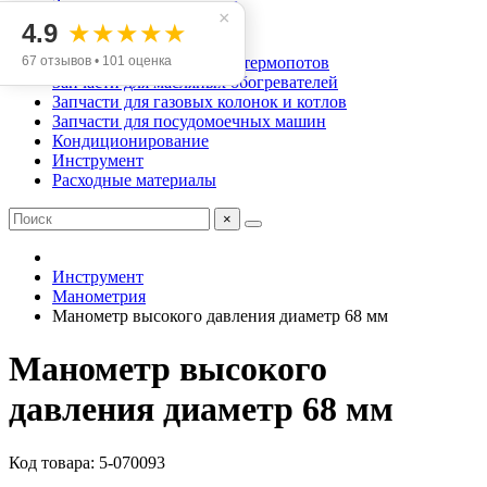
Запчасти для аэрогрилей
×
Запчасти для мясорубок
4.9
★★★★★
Запчасти для хлебопечек
67 отзывов • 101 оценка
Запчасти для чайников и термопотов
Запчасти для масляных обогревателей
Запчасти для газовых колонок и котлов
Запчасти для посудомоечных машин
Кондиционирование
Инструмент
Расходные материалы
×
Инструмент
Манометрия
Манометр высокого давления диаметр 68 мм
Манометр высокого
давления диаметр 68 мм
Код товара: 5-070093