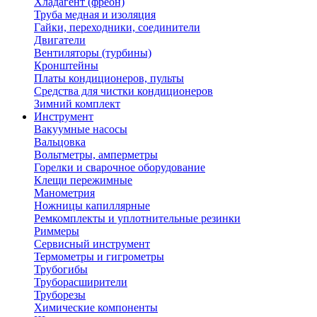
Хладагент (фреон)
Труба медная и изоляция
Гайки, переходники, соединители
Двигатели
Вентиляторы (турбины)
Кронштейны
Платы кондиционеров, пульты
Средства для чистки кондиционеров
Зимний комплект
Инструмент
Вакуумные насосы
Вальцовка
Вольтметры, амперметры
Горелки и сварочное оборудование
Клещи пережимные
Манометрия
Ножницы капиллярные
Ремкомплекты и уплотнительные резинки
Риммеры
Сервисный инструмент
Термометры и гигрометры
Трубогибы
Труборасширители
Труборезы
Химические компоненты