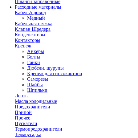
Шланги заправочные
Расходные материалы
Кабель/провод
Медный
Кабельная стяжка
Клапан Шредера
Конденсаторы
Контакторы
Крепеж
Анкеры
Болты
Гайки
Дюбели, шурупы
Крепеж для гипсокартона
Саморезы
Шайбы
Шпильки
Ленты
Масла холодильные
Предохранители
Припой
Прочее
Пускатели
Термопредохранители
Термоусадка