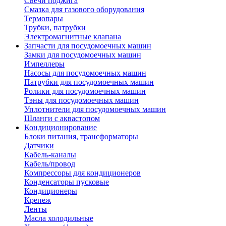
Свечи поджига
Смазка для газового оборудования
Термопары
Трубки, патрубки
Электромагнитные клапана
Запчасти для посудомоечных машин
Замки для посудомоечных машин
Импеллеры
Насосы для посудомоечных машин
Патрубки для посудомоечных машин
Ролики для посудомоечных машин
Тэны для посудомоечных машин
Уплотнители для посудомоечных машин
Шланги с аквастопом
Кондиционирование
Блоки питания, трансформаторы
Датчики
Кабель-каналы
Кабель/провод
Компрессоры для кондиционеров
Конденсаторы пусковые
Кондиционеры
Крепеж
Ленты
Масла холодильные