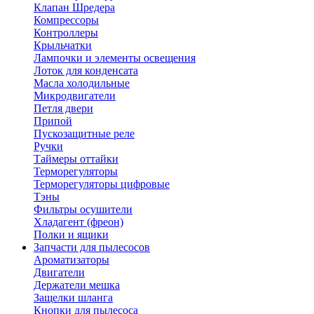
Клапан Шредера
Компрессоры
Контроллеры
Крыльчатки
Лампочки и элементы освещения
Лоток для конденсата
Масла холодильные
Микродвигатели
Петля двери
Припой
Пускозащитные реле
Ручки
Таймеры оттайки
Терморегуляторы
Терморегуляторы цифровые
Тэны
Фильтры осушители
Хладагент (фреон)
Полки и ящики
Запчасти для пылесосов
Ароматизаторы
Двигатели
Держатели мешка
Защелки шланга
Кнопки для пылесоса