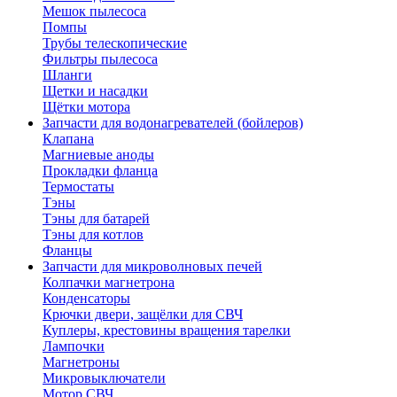
Мешок пылесоса
Помпы
Трубы телескопические
Фильтры пылесоса
Шланги
Щетки и насадки
Щётки мотора
Запчасти для водонагревателей (бойлеров)
Клапана
Магниевые аноды
Прокладки фланца
Термостаты
Тэны
Тэны для батарей
Тэны для котлов
Фланцы
Запчасти для микроволновых печей
Колпачки магнетрона
Конденсаторы
Крючки двери, защёлки для СВЧ
Куплеры, крестовины вращения тарелки
Лампочки
Магнетроны
Микровыключатели
Мотор СВЧ