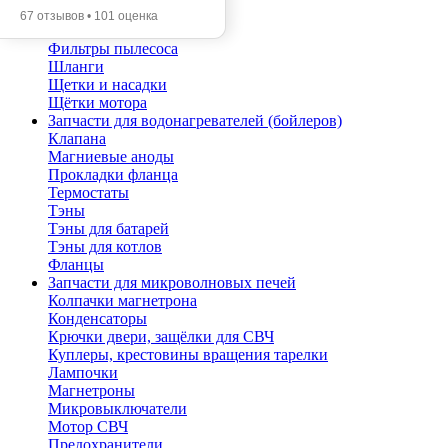
Помпы
67 отзывов • 101 оценка
Трубы телескопические
Фильтры пылесоса
Шланги
Щетки и насадки
Щётки мотора
Запчасти для водонагревателей (бойлеров)
Клапана
Магниевые аноды
Прокладки фланца
Термостаты
Тэны
Тэны для батарей
Тэны для котлов
Фланцы
Запчасти для микроволновых печей
Колпачки магнетрона
Конденсаторы
Крючки двери, защёлки для СВЧ
Куплеры, крестовины вращения тарелки
Лампочки
Магнетроны
Микровыключатели
Мотор СВЧ
Предохранители