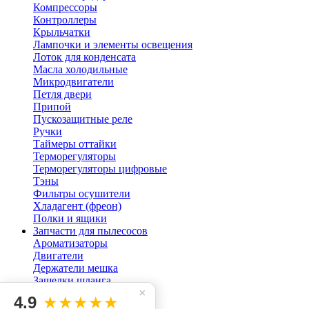
Компрессоры
Контроллеры
Крыльчатки
Лампочки и элементы освещения
Лоток для конденсата
Масла холодильные
Микродвигатели
Петля двери
Припой
Пускозащитные реле
Ручки
Таймеры оттайки
Терморегуляторы
Терморегуляторы цифровые
Тэны
Фильтры осушители
Хладагент (фреон)
Полки и ящики
Запчасти для пылесосов
Ароматизаторы
Двигатели
Держатели мешка
Защелки шланга
×
Кнопки для пылесоса
4.9
★★★★★
Мешок пылесоса