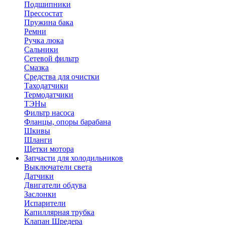
Подшипники
Прессостат
Пружина бака
Ремни
Ручка люка
Сальники
Сетевой фильтр
Смазка
Средства для очистки
Таходатчики
Термодатчики
ТЭНы
Фильтр насоса
Фланцы, опоры барабана
Шкивы
Шланги
Щетки мотора
Запчасти для холодильников
Выключатели света
Датчики
Двигатели обдува
Заслонки
Испарители
Капиллярная трубка
Клапан Шредера