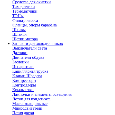
Средства для очистки
Таходатчики
Термодатчики
ТЭНы
Фильтр насоса
Фланцы, опоры барабана
Шкивы
Шланги
Щетки мотора
Запчасти для холодильников
Выключатели света
Датчики
Двигатели обдува
Заслонки
Испарители
Капиллярная трубка
Клапан Шредера
Компрессоры
Контроллеры
Крыльчатки
Лампочки и элементы освещения
Лоток для конденсата
Масла холодильные
Микродвигатели
Петля двери