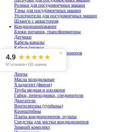
Ролики для посудомоечных машин
Тэны для посудомоечных машин
Уплотнители для посудомоечных машин
Шланги с аквастопом
Кондиционирование
Блоки питания, трансформаторы
Датчики
Кабель-каналы
Кабель/провод
×
Компрессоры для кондиционеров
4.9
★★★★★
Конденсаторы пусковые
Кондиционеры
67 отзывов • 101 оценка
Крепеж
Ленты
Масла холодильные
Хладагент (фреон)
Труба медная и изоляция
Гайки, переходники, соединители
Двигатели
Вентиляторы (турбины)
Кронштейны
Платы кондиционеров, пульты
Средства для чистки кондиционеров
Зимний комплект