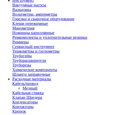
Инструмент
Вакуумные насосы
Вальцовка
Вольтметры, амперметры
Горелки и сварочное оборудование
Клещи пережимные
Манометрия
Ножницы капиллярные
Ремкомплекты и уплотнительные резинки
Риммеры
Сервисный инструмент
Термометры и гигрометры
Трубогибы
Труборасширители
Труборезы
Химические компоненты
Шланги заправочные
Расходные материалы
Кабель/провод
Медный
Кабельная стяжка
Клапан Шредера
Конденсаторы
Контакторы
Крепеж