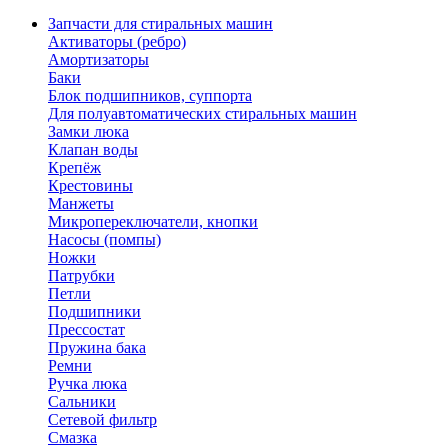
Запчасти для стиральных машин
Активаторы (ребро)
Амортизаторы
Баки
Блок подшипников, суппорта
Для полуавтоматических стиральных машин
Замки люка
Клапан воды
Крепёж
Крестовины
Манжеты
Микропереключатели, кнопки
Насосы (помпы)
Ножки
Патрубки
Петли
Подшипники
Прессостат
Пружина бака
Ремни
Ручка люка
Сальники
Сетевой фильтр
Смазка