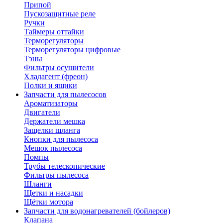
Припой
Пускозащитные реле
Ручки
Таймеры оттайки
Терморегуляторы
Терморегуляторы цифровые
Тэны
Фильтры осушители
Хладагент (фреон)
Полки и ящики
Запчасти для пылесосов
Ароматизаторы
Двигатели
Держатели мешка
Защелки шланга
Кнопки для пылесоса
Мешок пылесоса
Помпы
Трубы телескопические
Фильтры пылесоса
Шланги
Щетки и насадки
Щётки мотора
Запчасти для водонагревателей (бойлеров)
Клапана