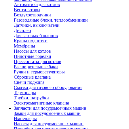
Автоматика для котлов
Вентиляторы
Воздухоотводчики
Газоводяные блоки, теплообменники
Датчики, выключатели
Дисплеи
Для газовых баллонов
Краны подпитки
Мембраны
Насосы для котлов
Пилотные горелки
Прессостаты для котлов
Расширительные баки
Ручки и терморегуляторы
Сбросные клапана
Свечи поджига
Смазка для газового оборудования
Термопары
Трубки, патрубки
Электромагнитные клапана
Запчасти для посудомоечных машин
Замки для посудомоечных машин
Импеллеры
Насосы для посудомоечных машин
Патрубки для посудомоечных машин