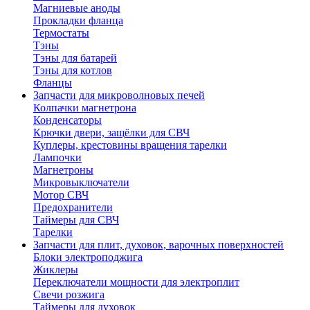
Магниевые аноды
Прокладки фланца
Термостаты
Тэны
Тэны для батарей
Тэны для котлов
Фланцы
Запчасти для микроволновых печей
Колпачки магнетрона
Конденсаторы
Крючки двери, защёлки для СВЧ
Куплеры, крестовины вращения тарелки
Лампочки
Магнетроны
Микровыключатели
Мотор СВЧ
Предохранители
Таймеры для СВЧ
Тарелки
Запчасти для плит, духовок, варочных поверхностей
Блоки электроподжига
Жиклеры
Переключатели мощности для электроплит
Свечи розжига
Таймеры для духовок