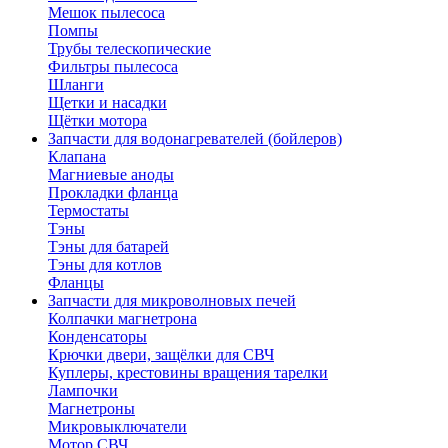
Мешок пылесоса
Помпы
Трубы телескопические
Фильтры пылесоса
Шланги
Щетки и насадки
Щётки мотора
Запчасти для водонагревателей (бойлеров)
Клапана
Магниевые аноды
Прокладки фланца
Термостаты
Тэны
Тэны для батарей
Тэны для котлов
Фланцы
Запчасти для микроволновых печей
Колпачки магнетрона
Конденсаторы
Крючки двери, защёлки для СВЧ
Куплеры, крестовины вращения тарелки
Лампочки
Магнетроны
Микровыключатели
Мотор СВЧ