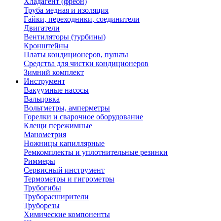
Хладагент (фреон)
Труба медная и изоляция
Гайки, переходники, соединители
Двигатели
Вентиляторы (турбины)
Кронштейны
Платы кондиционеров, пульты
Средства для чистки кондиционеров
Зимний комплект
Инструмент
Вакуумные насосы
Вальцовка
Вольтметры, амперметры
Горелки и сварочное оборудование
Клещи пережимные
Манометрия
Ножницы капиллярные
Ремкомплекты и уплотнительные резинки
Риммеры
Сервисный инструмент
Термометры и гигрометры
Трубогибы
Труборасширители
Труборезы
Химические компоненты