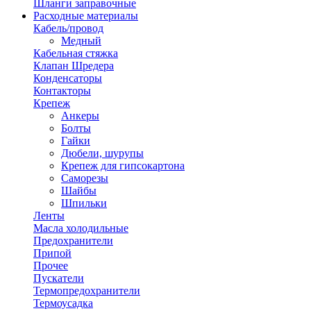
Шланги заправочные
Расходные материалы
Кабель/провод
Медный
Кабельная стяжка
Клапан Шредера
Конденсаторы
Контакторы
Крепеж
Анкеры
Болты
Гайки
Дюбели, шурупы
Крепеж для гипсокартона
Саморезы
Шайбы
Шпильки
Ленты
Масла холодильные
Предохранители
Припой
Прочее
Пускатели
Термопредохранители
Термоусадка