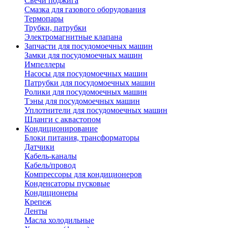
Свечи поджига
Смазка для газового оборудования
Термопары
Трубки, патрубки
Электромагнитные клапана
Запчасти для посудомоечных машин
Замки для посудомоечных машин
Импеллеры
Насосы для посудомоечных машин
Патрубки для посудомоечных машин
Ролики для посудомоечных машин
Тэны для посудомоечных машин
Уплотнители для посудомоечных машин
Шланги с аквастопом
Кондиционирование
Блоки питания, трансформаторы
Датчики
Кабель-каналы
Кабель/провод
Компрессоры для кондиционеров
Конденсаторы пусковые
Кондиционеры
Крепеж
Ленты
Масла холодильные