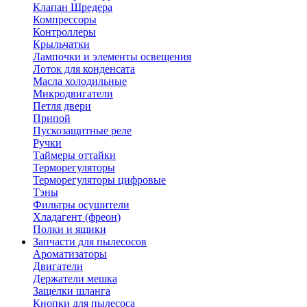
Клапан Шредера
Компрессоры
Контроллеры
Крыльчатки
Лампочки и элементы освещения
Лоток для конденсата
Масла холодильные
Микродвигатели
Петля двери
Припой
Пускозащитные реле
Ручки
Таймеры оттайки
Терморегуляторы
Терморегуляторы цифровые
Тэны
Фильтры осушители
Хладагент (фреон)
Полки и ящики
Запчасти для пылесосов
Ароматизаторы
Двигатели
Держатели мешка
Защелки шланга
Кнопки для пылесоса