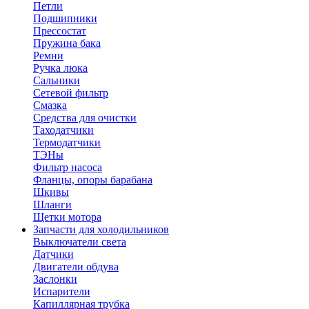
Петли
Подшипники
Прессостат
Пружина бака
Ремни
Ручка люка
Сальники
Сетевой фильтр
Смазка
Средства для очистки
Таходатчики
Термодатчики
ТЭНы
Фильтр насоса
Фланцы, опоры барабана
Шкивы
Шланги
Щетки мотора
Запчасти для холодильников
Выключатели света
Датчики
Двигатели обдува
Заслонки
Испарители
Капиллярная трубка