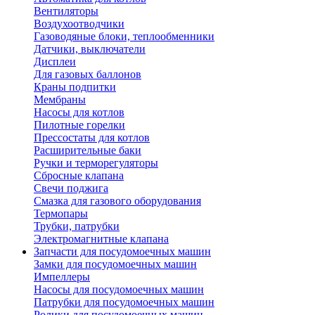
Вентиляторы
Воздухоотводчики
Газоводяные блоки, теплообменники
Датчики, выключатели
Дисплеи
Для газовых баллонов
Краны подпитки
Мембраны
Насосы для котлов
Пилотные горелки
Прессостаты для котлов
Расширительные баки
Ручки и терморегуляторы
Сбросные клапана
Свечи поджига
Смазка для газового оборудования
Термопары
Трубки, патрубки
Электромагнитные клапана
Запчасти для посудомоечных машин
Замки для посудомоечных машин
Импеллеры
Насосы для посудомоечных машин
Патрубки для посудомоечных машин
Ролики для посудомоечных машин