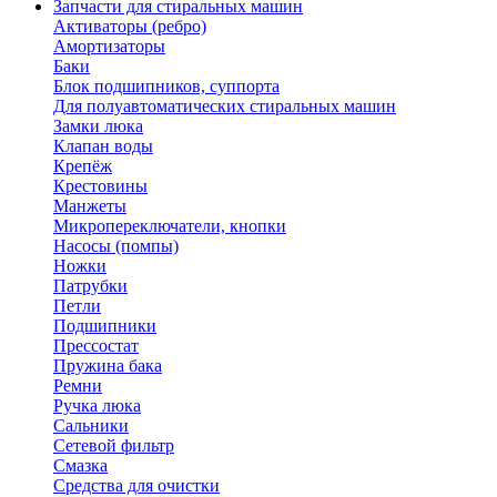
Запчасти для стиральных машин
Активаторы (ребро)
Амортизаторы
Баки
Блок подшипников, суппорта
Для полуавтоматических стиральных машин
Замки люка
Клапан воды
Крепёж
Крестовины
Манжеты
Микропереключатели, кнопки
Насосы (помпы)
Ножки
Патрубки
Петли
Подшипники
Прессостат
Пружина бака
Ремни
Ручка люка
Сальники
Сетевой фильтр
Смазка
Средства для очистки