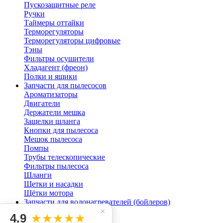
Пускозащитные реле
Ручки
Таймеры оттайки
Терморегуляторы
Терморегуляторы цифровые
Тэны
Фильтры осушители
Хладагент (фреон)
Полки и ящики
Запчасти для пылесосов
Ароматизаторы
Двигатели
Держатели мешка
Защелки шланга
Кнопки для пылесоса
Мешок пылесоса
Помпы
Трубы телескопические
Фильтры пылесоса
Шланги
Щетки и насадки
Щётки мотора
Запчасти для водонагревателей (бойлеров)
Клапана
×
4.9
★★★★★
Магниевые аноды