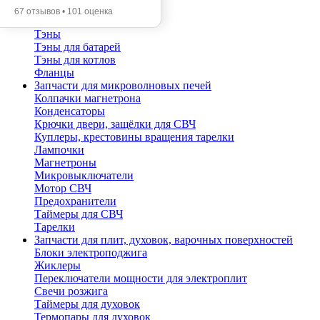
Прокладки фланца
67 отзывов • 101 оценка
Термостаты
Тэны
Тэны для батарей
Тэны для котлов
Фланцы
Запчасти для микроволновых печей
Колпачки магнетрона
Конденсаторы
Крючки двери, защёлки для СВЧ
Куплеры, крестовины вращения тарелки
Лампочки
Магнетроны
Микровыключатели
Мотор СВЧ
Предохранители
Таймеры для СВЧ
Тарелки
Запчасти для плит, духовок, варочных поверхностей
Блоки электроподжига
Жиклеры
Переключатели мощности для электроплит
Свечи розжига
Таймеры для духовок
Термопары для духовок