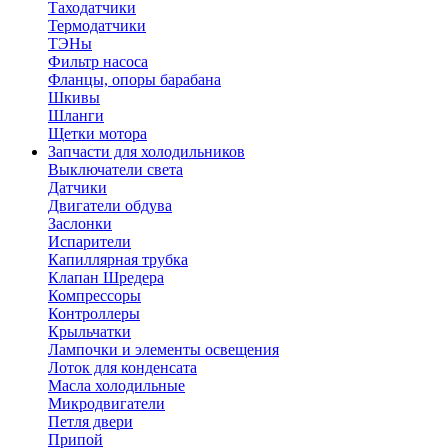
Таходатчики
Термодатчики
ТЭНы
Фильтр насоса
Фланцы, опоры барабана
Шкивы
Шланги
Щетки мотора
Запчасти для холодильников
Выключатели света
Датчики
Двигатели обдува
Заслонки
Испарители
Капиллярная трубка
Клапан Шредера
Компрессоры
Контроллеры
Крыльчатки
Лампочки и элементы освещения
Лоток для конденсата
Масла холодильные
Микродвигатели
Петля двери
Припой