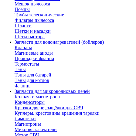
Мешок пылесоса
Помпы
Трубы телескопические
Фильтры пылесоса
Шланги
Щетки и насадки
Щётки мотора
Запчасти для водонагревателей (бойлеров)
Клапана
Магниевые аноды
Прокладки фланца
Термостаты
Тэны
Тэны для батарей
Тэны для котлов
Фланцы
Запчасти для микроволновых печей
Колпачки магнетрона
Конденсаторы
Крючки двери, защёлки для СВЧ
Куплеры, крестовины вращения тарелки
Лампочки
Магнетроны
Микровыключатели
Мотор СВЧ