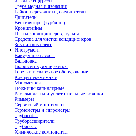
Хладагент (фреон)
Труба медная и изоляция
Гайки, переходники, соединители
Двигатели
Вентиляторы (турбины)
Кронштейны
Платы кондиционеров, пульты
Средства для чистки кондиционеров
Зимний комплект
Инструмент
Вакуумные насосы
Вальцовка
Вольтметры, амперметры
Горелки и сварочное оборудование
Клещи пережимные
Манометрия
Ножницы капиллярные
Ремкомплекты и уплотнительные резинки
Риммеры
Сервисный инструмент
Термометры и гигрометры
Трубогибы
Труборасширители
Труборезы
Химические компоненты