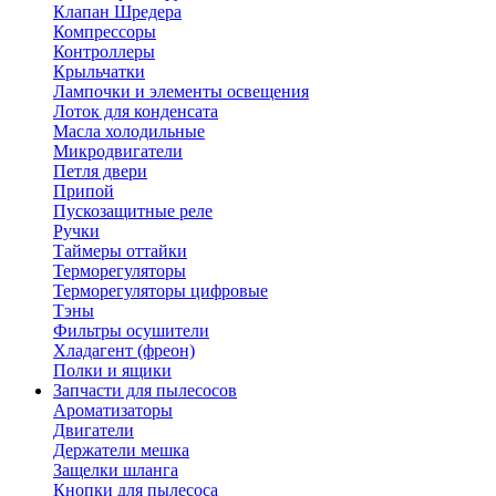
Клапан Шредера
Компрессоры
Контроллеры
Крыльчатки
Лампочки и элементы освещения
Лоток для конденсата
Масла холодильные
Микродвигатели
Петля двери
Припой
Пускозащитные реле
Ручки
Таймеры оттайки
Терморегуляторы
Терморегуляторы цифровые
Тэны
Фильтры осушители
Хладагент (фреон)
Полки и ящики
Запчасти для пылесосов
Ароматизаторы
Двигатели
Держатели мешка
Защелки шланга
Кнопки для пылесоса