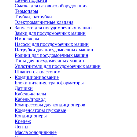
Свечи поджига
Смазка для газового оборудования
Термопары
Трубки, патрубки
Электромагнитные клапана
Запчасти для посудомоечных машин
Замки для посудомоечных машин
Импеллеры
Насосы для посудомоечных машин
Патрубки для посудомоечных машин
Ролики для посудомоечных машин
Тэны для посудомоечных машин
Уплотнители для посудомоечных машин
Шланги с аквастопом
Кондиционирование
Блоки питания, трансформаторы
Датчики
Кабель-каналы
Кабель/провод
Компрессоры для кондиционеров
Конденсаторы пусковые
Кондиционеры
Крепеж
Ленты
Масла холодильные