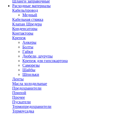
Шланги заправочные
Расходные материалы
Кабель/провод
Медный
Кабельная стяжка
Клапан Шредера
Конденсаторы
Контакторы
Крепеж
Анкеры
Болты
Гайки
Дюбели, шурупы
Крепеж для гипсокартона
Саморезы
Шайбы
Шпильки
Ленты
Масла холодильные
Предохранители
Припой
Прочее
Пускатели
Термопредохранители
Термоусадка