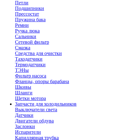
Петли
Подшипники
Прессостат
Пружина бака
Ремни
Ручка люка
Сальники
Сетевой фильтр
Смазка
Средства для очистки
Таходатчики
Термодатчики
ТЭНы
Фильтр насоса
Фланцы, опоры барабана
Шкивы
Шланги
Щетки мотора
Запчасти для холодильников
Выключатели света
Датчики
Двигатели обдува
Заслонки
Испарители
Капиллярная трубка