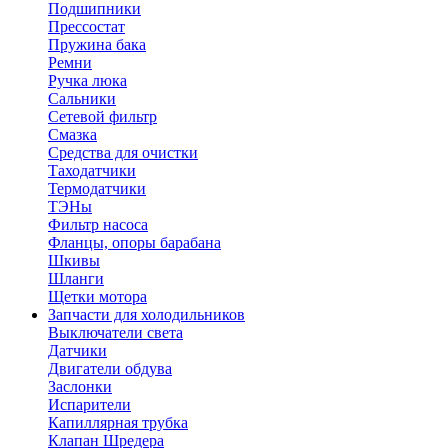
Подшипники
Прессостат
Пружина бака
Ремни
Ручка люка
Сальники
Сетевой фильтр
Смазка
Средства для очистки
Таходатчики
Термодатчики
ТЭНы
Фильтр насоса
Фланцы, опоры барабана
Шкивы
Шланги
Щетки мотора
Запчасти для холодильников
Выключатели света
Датчики
Двигатели обдува
Заслонки
Испарители
Капиллярная трубка
Клапан Шредера