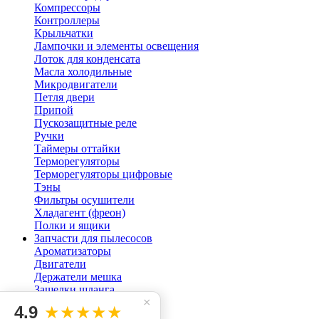
Компрессоры
Контроллеры
Крыльчатки
Лампочки и элементы освещения
Лоток для конденсата
Масла холодильные
Микродвигатели
Петля двери
Припой
Пускозащитные реле
Ручки
Таймеры оттайки
Терморегуляторы
Терморегуляторы цифровые
Тэны
Фильтры осушители
Хладагент (фреон)
Полки и ящики
Запчасти для пылесосов
Ароматизаторы
Двигатели
Держатели мешка
Защелки шланга
×
Кнопки для пылесоса
4.9
★★★★★
Мешок пылесоса