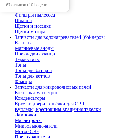
Помпы
67 отзывов • 101 оценка
Трубы телескопические
Фильтры пылесоса
Шланги
Щетки и насадки
Щётки мотора
Запчасти для водонагревателей (бойлеров)
Клапана
Магниевые аноды
Прокладки фланца
Термостаты
Тэны
Тэны для батарей
Тэны для котлов
Фланцы
Запчасти для микроволновых печей
Колпачки магнетрона
Конденсаторы
Крючки двери, защёлки для СВЧ
Куплеры, крестовины вращения тарелки
Лампочки
Магнетроны
Микровыключатели
Мотор СВЧ
Предохранители