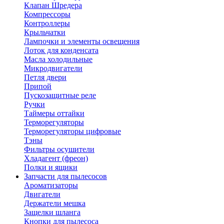
Клапан Шредера
Компрессоры
Контроллеры
Крыльчатки
Лампочки и элементы освещения
Лоток для конденсата
Масла холодильные
Микродвигатели
Петля двери
Припой
Пускозащитные реле
Ручки
Таймеры оттайки
Терморегуляторы
Терморегуляторы цифровые
Тэны
Фильтры осушители
Хладагент (фреон)
Полки и ящики
Запчасти для пылесосов
Ароматизаторы
Двигатели
Держатели мешка
Защелки шланга
Кнопки для пылесоса