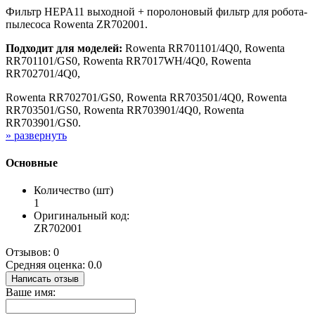
Фильтр HEPA11 выходной + поролоновый фильтр для робота-
пылесоса Rowenta ZR702001.
Подходит для моделей:
Rowenta RR701101/4Q0, Rowenta
RR701101/GS0, Rowenta RR7017WH/4Q0, Rowenta
RR702701/4Q0,
Rowenta RR702701/GS0, Rowenta RR703501/4Q0, Rowenta
RR703501/GS0, Rowenta RR703901/4Q0, Rowenta
RR703901/GS0.
» развернуть
Основные
Количество (шт)
1
Оригинальный код:
ZR702001
Отзывов: 0
Средняя оценка: 0.0
Написать отзыв
Ваше имя: