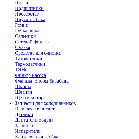
Петли
Подшипники
Прессостат
Пружина бака
Ремни
Ручка люка
Сальники
Сетевой фильтр
Смазка
Средства для очистки
Таходатчики
Термодатчики
ТЭНы
Фильтр насоса
Фланцы, опоры барабана
Шкивы
Шланги
Щетки мотора
Запчасти для холодильников
Выключатели света
Датчики
Двигатели обдува
Заслонки
Испарители
Капиллярная трубка