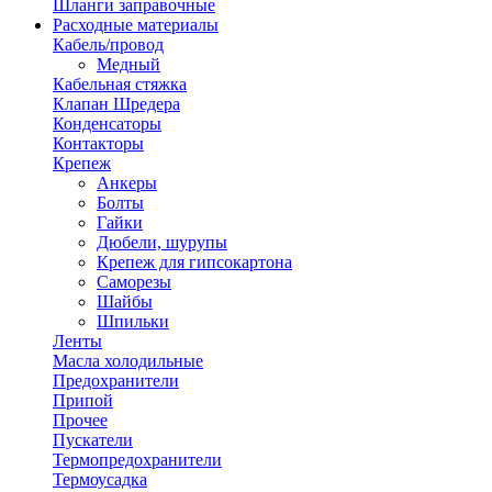
Шланги заправочные
Расходные материалы
Кабель/провод
Медный
Кабельная стяжка
Клапан Шредера
Конденсаторы
Контакторы
Крепеж
Анкеры
Болты
Гайки
Дюбели, шурупы
Крепеж для гипсокартона
Саморезы
Шайбы
Шпильки
Ленты
Масла холодильные
Предохранители
Припой
Прочее
Пускатели
Термопредохранители
Термоусадка