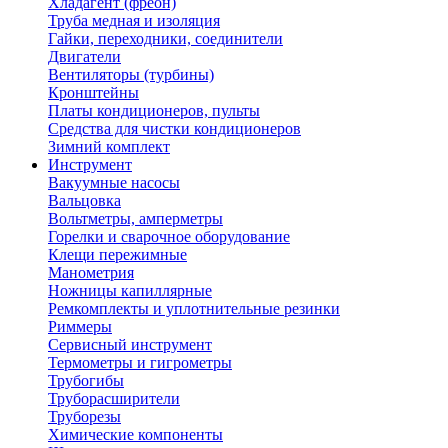
Хладагент (фреон)
Труба медная и изоляция
Гайки, переходники, соединители
Двигатели
Вентиляторы (турбины)
Кронштейны
Платы кондиционеров, пульты
Средства для чистки кондиционеров
Зимний комплект
Инструмент
Вакуумные насосы
Вальцовка
Вольтметры, амперметры
Горелки и сварочное оборудование
Клещи пережимные
Манометрия
Ножницы капиллярные
Ремкомплекты и уплотнительные резинки
Риммеры
Сервисный инструмент
Термометры и гигрометры
Трубогибы
Труборасширители
Труборезы
Химические компоненты