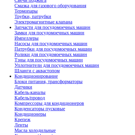
Свечи поджига
Смазка для газового оборудования
Термопары
Трубки, патрубки
Электромагнитные клапана
Запчасти для посудомоечных машин
Замки для посудомоечных машин
Импеллеры
Насосы для посудомоечных машин
Патрубки для посудомоечных машин
Ролики для посудомоечных машин
Тэны для посудомоечных машин
Уплотнители для посудомоечных машин
Шланги с аквастопом
Кондиционирование
Блоки питания, трансформаторы
Датчики
Кабель-каналы
Кабель/провод
Компрессоры для кондиционеров
Конденсаторы пусковые
Кондиционеры
Крепеж
Ленты
Масла холодильные