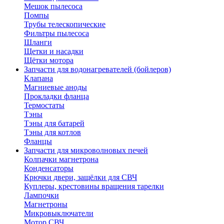
Мешок пылесоса
Помпы
Трубы телескопические
Фильтры пылесоса
Шланги
Щетки и насадки
Щётки мотора
Запчасти для водонагревателей (бойлеров)
Клапана
Магниевые аноды
Прокладки фланца
Термостаты
Тэны
Тэны для батарей
Тэны для котлов
Фланцы
Запчасти для микроволновых печей
Колпачки магнетрона
Конденсаторы
Крючки двери, защёлки для СВЧ
Куплеры, крестовины вращения тарелки
Лампочки
Магнетроны
Микровыключатели
Мотор СВЧ