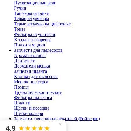
Пускозащитные реле
Ручки
Таймеры оттайки
Терморегуляторы
Терморегуляторы цифровые
Тэны
Фильтры осушители
Хладагент (фреон)
Полки и ящики
Запчасти для пылесосов
Ароматизаторы
Двигатели
Держатели мешка
Защелки шланга
Кнопки для пылесоса
Мешок пылесоса
Помпы
Трубы телескопические
Фильтры пылесоса
Шланги
Щетки и насадки
Щётки мотора
Запчасти для водонагревателей (бойлеров)
Клапана
×
4.9
★★★★★
Магниевые аноды