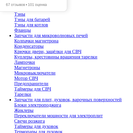
Прокладки фланца
67 отзывов • 101 оценка
Термостаты
Тэны
Тэны для батарей
Тэны для котлов
Фланцы
Запчасти для микроволновых печей
Колпачки магнетрона
Конденсаторы
Крючки двери, защёлки для СВЧ
Куплеры, крестовины вращения тарелки
Лампочки
Магнетроны
Микровыключатели
Мотор СВЧ
Предохранители
Таймеры для СВЧ
Тарелки
Запчасти для плит, духовок, варочных поверхностей
Блоки электроподжига
Жиклеры
Переключатели мощности для электроплит
Свечи розжига
Таймеры для духовок
Термопары для духовок