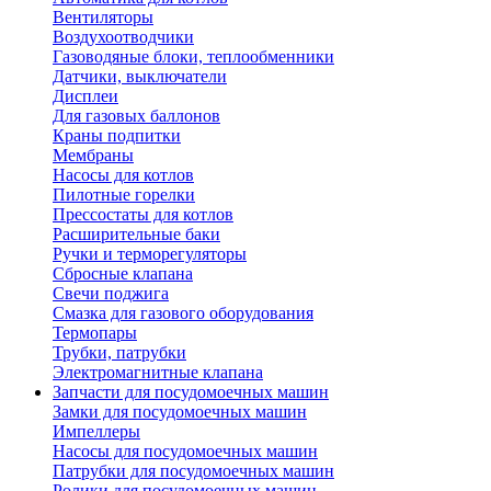
Вентиляторы
Воздухоотводчики
Газоводяные блоки, теплообменники
Датчики, выключатели
Дисплеи
Для газовых баллонов
Краны подпитки
Мембраны
Насосы для котлов
Пилотные горелки
Прессостаты для котлов
Расширительные баки
Ручки и терморегуляторы
Сбросные клапана
Свечи поджига
Смазка для газового оборудования
Термопары
Трубки, патрубки
Электромагнитные клапана
Запчасти для посудомоечных машин
Замки для посудомоечных машин
Импеллеры
Насосы для посудомоечных машин
Патрубки для посудомоечных машин
Ролики для посудомоечных машин