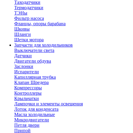
Таходатчики
Термодатчики
ТЭНы
Фильтр насоса
Фланцы, опоры барабана
Шкивы
Шланги
Щетки мотора
Запчасти для холодильников
Выключатели света
Датчики
Двигатели обдува
Заслонки
Испарители
Капиллярная трубка
Клапан Шредера
Компрессоры
Контроллеры
Крыльчатки
Лампочки и элементы освещения
Лоток для конденсата
Масла холодильные
Микродвигатели
Петля двери
Припой