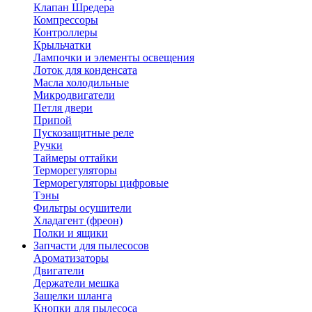
Клапан Шредера
Компрессоры
Контроллеры
Крыльчатки
Лампочки и элементы освещения
Лоток для конденсата
Масла холодильные
Микродвигатели
Петля двери
Припой
Пускозащитные реле
Ручки
Таймеры оттайки
Терморегуляторы
Терморегуляторы цифровые
Тэны
Фильтры осушители
Хладагент (фреон)
Полки и ящики
Запчасти для пылесосов
Ароматизаторы
Двигатели
Держатели мешка
Защелки шланга
Кнопки для пылесоса