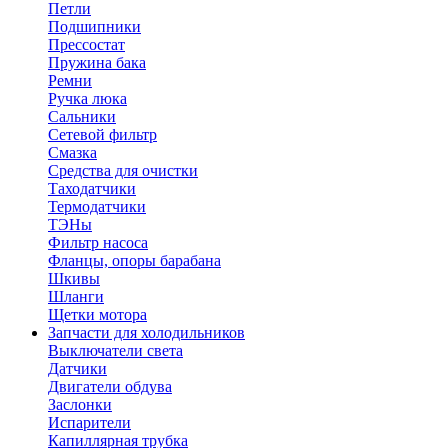
Петли
Подшипники
Прессостат
Пружина бака
Ремни
Ручка люка
Сальники
Сетевой фильтр
Смазка
Средства для очистки
Таходатчики
Термодатчики
ТЭНы
Фильтр насоса
Фланцы, опоры барабана
Шкивы
Шланги
Щетки мотора
Запчасти для холодильников
Выключатели света
Датчики
Двигатели обдува
Заслонки
Испарители
Капиллярная трубка