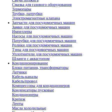
Свечи поджига
Смазка для газового оборудования
Термопары
Трубки, патрубки
Электромагнитные клапана
Запчасти для посудомоечных машин
Замки для посудомоечных машин
Импеллеры
Насосы для посудомоечных машин
Патрубки для посудомоечных машин
Ролики для посудомоечных машин
Тэны для посудомоечных машин
Уплотнители для посудомоечных машин
Шланги с аквастопом
Кондиционирование
Блоки питания, трансформаторы
Датчики
Кабель-каналы
Кабель/провод
Компрессоры для кондиционеров
Конденсаторы пусковые
Кондиционеры
Крепеж
Ленты
Масла холодильные