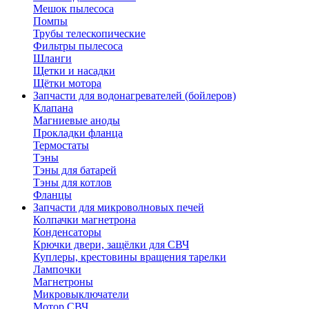
Мешок пылесоса
Помпы
Трубы телескопические
Фильтры пылесоса
Шланги
Щетки и насадки
Щётки мотора
Запчасти для водонагревателей (бойлеров)
Клапана
Магниевые аноды
Прокладки фланца
Термостаты
Тэны
Тэны для батарей
Тэны для котлов
Фланцы
Запчасти для микроволновых печей
Колпачки магнетрона
Конденсаторы
Крючки двери, защёлки для СВЧ
Куплеры, крестовины вращения тарелки
Лампочки
Магнетроны
Микровыключатели
Мотор СВЧ