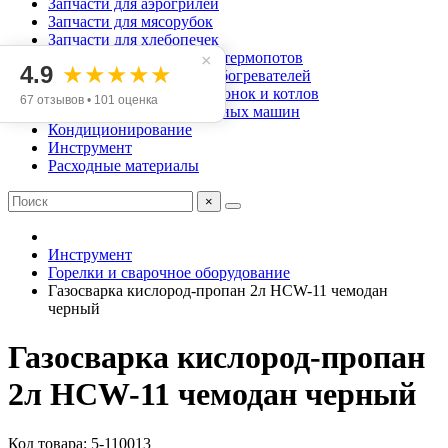
Запчасти для аэрогрилей
Запчасти для мясорубок
Запчасти для хлебопечек
Запчасти для чайников и термопотов
×
4.9
★★★★★
Запчасти для масляных обогревателей
Запчасти для газовых колонок и котлов
67 отзывов • 101 оценка
Запчасти для посудомоечных машин
Кондиционирование
Инструмент
Расходные материалы
×
Инструмент
Горелки и сварочное оборудование
Газосварка кислород-пропан 2л HCW-11 чемодан
черный
Газосварка кислород-пропан
2л HCW-11 чемодан черный
Код товара: 5-110013