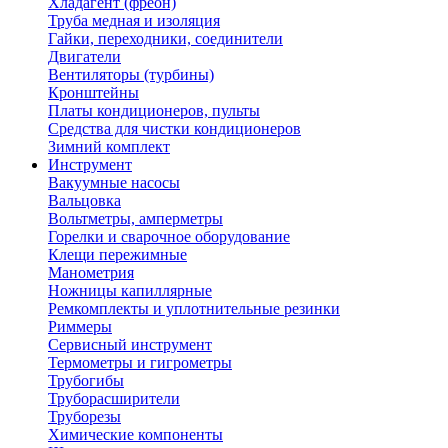
Хладагент (фреон)
Труба медная и изоляция
Гайки, переходники, соединители
Двигатели
Вентиляторы (турбины)
Кронштейны
Платы кондиционеров, пульты
Средства для чистки кондиционеров
Зимний комплект
Инструмент
Вакуумные насосы
Вальцовка
Вольтметры, амперметры
Горелки и сварочное оборудование
Клещи пережимные
Манометрия
Ножницы капиллярные
Ремкомплекты и уплотнительные резинки
Риммеры
Сервисный инструмент
Термометры и гигрометры
Трубогибы
Труборасширители
Труборезы
Химические компоненты