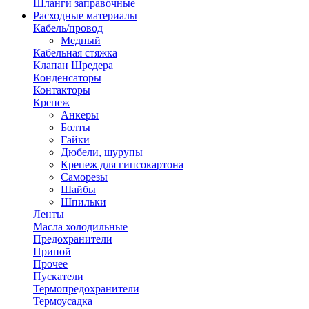
Шланги заправочные
Расходные материалы
Кабель/провод
Медный
Кабельная стяжка
Клапан Шредера
Конденсаторы
Контакторы
Крепеж
Анкеры
Болты
Гайки
Дюбели, шурупы
Крепеж для гипсокартона
Саморезы
Шайбы
Шпильки
Ленты
Масла холодильные
Предохранители
Припой
Прочее
Пускатели
Термопредохранители
Термоусадка