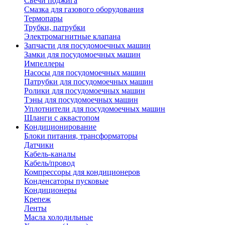
Свечи поджига
Смазка для газового оборудования
Термопары
Трубки, патрубки
Электромагнитные клапана
Запчасти для посудомоечных машин
Замки для посудомоечных машин
Импеллеры
Насосы для посудомоечных машин
Патрубки для посудомоечных машин
Ролики для посудомоечных машин
Тэны для посудомоечных машин
Уплотнители для посудомоечных машин
Шланги с аквастопом
Кондиционирование
Блоки питания, трансформаторы
Датчики
Кабель-каналы
Кабель/провод
Компрессоры для кондиционеров
Конденсаторы пусковые
Кондиционеры
Крепеж
Ленты
Масла холодильные