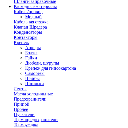
Шланги заправочные
Расходные материалы
Кабель/провод
Медный
Кабельная стяжка
Клапан Шредера
Конденсаторы
Контакторы
Крепеж
Анкеры
Болты
Гайки
Дюбели, шурупы
Крепеж для гипсокартона
Саморезы
Шайбы
Шпильки
Ленты
Масла холодильные
Предохранители
Припой
Прочее
Пускатели
Термопредохранители
Термоусадка