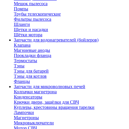
Мешок пылесоса
Помпы
Трубы телескопические
Фильтры пылесоса
Шланги
Щетки и насадки
Щётки мотора
Запчасти для водонагревателей (бойлеров)
Клапана
Магниевые аноды
Прокладки фланца
Термостаты
Тэны
Тэны для батарей
Тэны для котлов
Фланцы
Запчасти для микроволновых печей
Колпачки магнетрона
Конденсаторы
Крючки двери, защёлки для СВЧ
Куплеры, крестовины вращения тарелки
Лампочки
Магнетроны
Микровыключатели
Мотор СВЧ