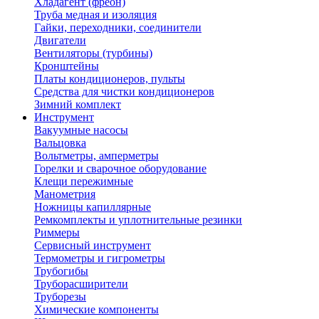
Хладагент (фреон)
Труба медная и изоляция
Гайки, переходники, соединители
Двигатели
Вентиляторы (турбины)
Кронштейны
Платы кондиционеров, пульты
Средства для чистки кондиционеров
Зимний комплект
Инструмент
Вакуумные насосы
Вальцовка
Вольтметры, амперметры
Горелки и сварочное оборудование
Клещи пережимные
Манометрия
Ножницы капиллярные
Ремкомплекты и уплотнительные резинки
Риммеры
Сервисный инструмент
Термометры и гигрометры
Трубогибы
Труборасширители
Труборезы
Химические компоненты