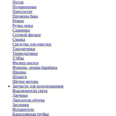
Петли
Подшипники
Прессостат
Пружина бака
Ремни
Ручка люка
Сальники
Сетевой фильтр
Смазка
Средства для очистки
Таходатчики
Термодатчики
ТЭНы
Фильтр насоса
Фланцы, опоры барабана
Шкивы
Шланги
Щетки мотора
Запчасти для холодильников
Выключатели света
Датчики
Двигатели обдува
Заслонки
Испарители
Капиллярная трубка