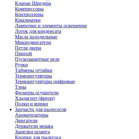
Клапан Шредера
Компрессоры
Контроллеры
Крыльчатки
Лампочки и элементы освещения
Лоток для конденсата
Масла холодильные
Микродвигатели
Петля двери
Припой
Пускозащитные реле
Ручки
Таймеры оттайки
Терморегуляторы
Терморегуляторы цифровые
Тэны
Фильтры осушители
Хладагент (фреон)
Полки и ящики
Запчасти для пылесосов
Ароматизаторы
Двигатели
Держатели мешка
Защелки шланга
Кнопки для пылесоса