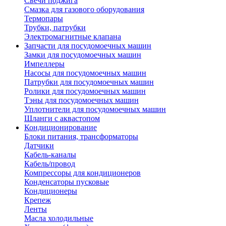
Свечи поджига
Смазка для газового оборудования
Термопары
Трубки, патрубки
Электромагнитные клапана
Запчасти для посудомоечных машин
Замки для посудомоечных машин
Импеллеры
Насосы для посудомоечных машин
Патрубки для посудомоечных машин
Ролики для посудомоечных машин
Тэны для посудомоечных машин
Уплотнители для посудомоечных машин
Шланги с аквастопом
Кондиционирование
Блоки питания, трансформаторы
Датчики
Кабель-каналы
Кабель/провод
Компрессоры для кондиционеров
Конденсаторы пусковые
Кондиционеры
Крепеж
Ленты
Масла холодильные