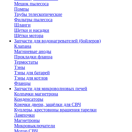
Мешок пылесоса
Помпы
Трубы телескопические
Фильтры пылесоса
Шланги
Щетки и насадки
Щётки мотора
Запчасти для водонагревателей (бойлеров)
Клапана
Магниевые аноды
Прокладки фланца
Термостаты
Тэны
Тэны для батарей
Тэны для котлов
Фланцы
Запчасти для микроволновых печей
Колпачки магнетрона
Конденсаторы
Крючки двери, защёлки для СВЧ
Куплеры, крестовины вращения тарелки
Лампочки
Магнетроны
Микровыключатели
Мотор СВЧ