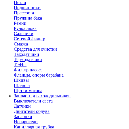
Петли
Подшипники
Прессостат
Пружина бака
Ремни
Ручка люка
Сальники
Сетевой фильтр
Смазка
Средства для очистки
Таходатчики
Термодатчики
ТЭНы
Фильтр насоса
Фланцы, опоры барабана
Шкивы
Шланги
Щетки мотора
Запчасти для холодильников
Выключатели света
Датчики
Двигатели обдува
Заслонки
Испарители
Капиллярная трубка