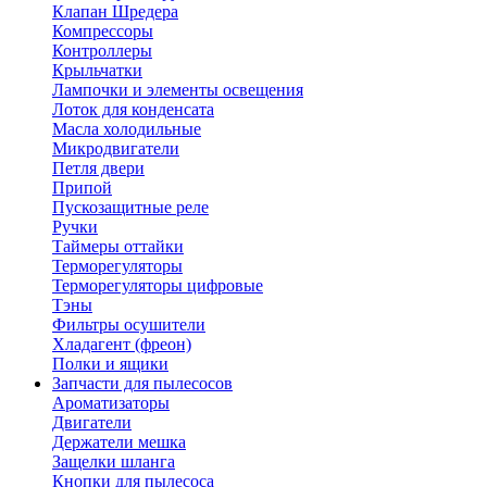
Клапан Шредера
Компрессоры
Контроллеры
Крыльчатки
Лампочки и элементы освещения
Лоток для конденсата
Масла холодильные
Микродвигатели
Петля двери
Припой
Пускозащитные реле
Ручки
Таймеры оттайки
Терморегуляторы
Терморегуляторы цифровые
Тэны
Фильтры осушители
Хладагент (фреон)
Полки и ящики
Запчасти для пылесосов
Ароматизаторы
Двигатели
Держатели мешка
Защелки шланга
Кнопки для пылесоса