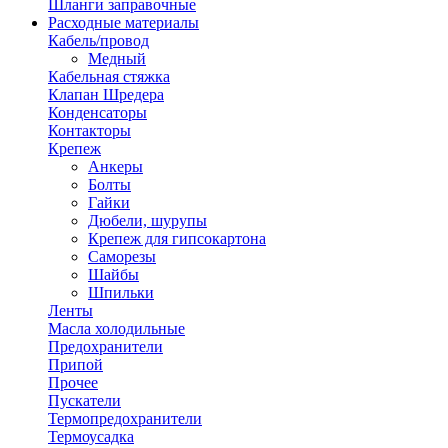
Шланги заправочные
Расходные материалы
Кабель/провод
Медный
Кабельная стяжка
Клапан Шредера
Конденсаторы
Контакторы
Крепеж
Анкеры
Болты
Гайки
Дюбели, шурупы
Крепеж для гипсокартона
Саморезы
Шайбы
Шпильки
Ленты
Масла холодильные
Предохранители
Припой
Прочее
Пускатели
Термопредохранители
Термоусадка