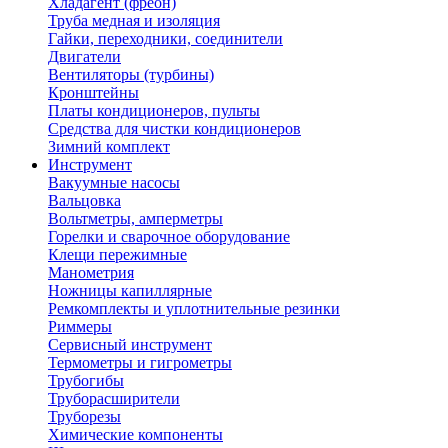
Хладагент (фреон)
Труба медная и изоляция
Гайки, переходники, соединители
Двигатели
Вентиляторы (турбины)
Кронштейны
Платы кондиционеров, пульты
Средства для чистки кондиционеров
Зимний комплект
Инструмент
Вакуумные насосы
Вальцовка
Вольтметры, амперметры
Горелки и сварочное оборудование
Клещи пережимные
Манометрия
Ножницы капиллярные
Ремкомплекты и уплотнительные резинки
Риммеры
Сервисный инструмент
Термометры и гигрометры
Трубогибы
Труборасширители
Труборезы
Химические компоненты