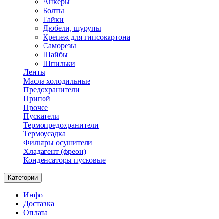
Анкеры
Болты
Гайки
Дюбели, шурупы
Крепеж для гипсокартона
Саморезы
Шайбы
Шпильки
Ленты
Масла холодильные
Предохранители
Припой
Прочее
Пускатели
Термопредохранители
Термоусадка
Фильтры осушители
Хладагент (фреон)
Конденсаторы пусковые
Категории
Инфо
Доставка
Оплата