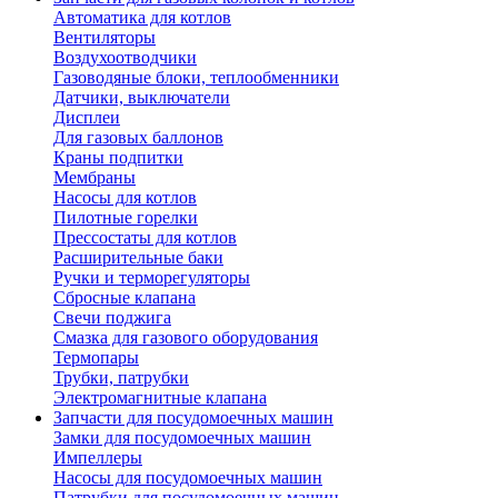
Автоматика для котлов
Вентиляторы
Воздухоотводчики
Газоводяные блоки, теплообменники
Датчики, выключатели
Дисплеи
Для газовых баллонов
Краны подпитки
Мембраны
Насосы для котлов
Пилотные горелки
Прессостаты для котлов
Расширительные баки
Ручки и терморегуляторы
Сбросные клапана
Свечи поджига
Смазка для газового оборудования
Термопары
Трубки, патрубки
Электромагнитные клапана
Запчасти для посудомоечных машин
Замки для посудомоечных машин
Импеллеры
Насосы для посудомоечных машин
Патрубки для посудомоечных машин