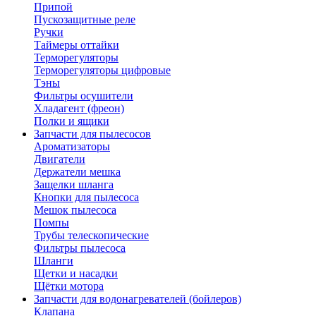
Припой
Пускозащитные реле
Ручки
Таймеры оттайки
Терморегуляторы
Терморегуляторы цифровые
Тэны
Фильтры осушители
Хладагент (фреон)
Полки и ящики
Запчасти для пылесосов
Ароматизаторы
Двигатели
Держатели мешка
Защелки шланга
Кнопки для пылесоса
Мешок пылесоса
Помпы
Трубы телескопические
Фильтры пылесоса
Шланги
Щетки и насадки
Щётки мотора
Запчасти для водонагревателей (бойлеров)
Клапана