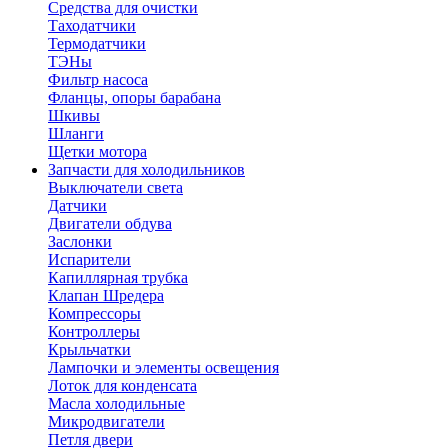
Средства для очистки
Таходатчики
Термодатчики
ТЭНы
Фильтр насоса
Фланцы, опоры барабана
Шкивы
Шланги
Щетки мотора
Запчасти для холодильников
Выключатели света
Датчики
Двигатели обдува
Заслонки
Испарители
Капиллярная трубка
Клапан Шредера
Компрессоры
Контроллеры
Крыльчатки
Лампочки и элементы освещения
Лоток для конденсата
Масла холодильные
Микродвигатели
Петля двери