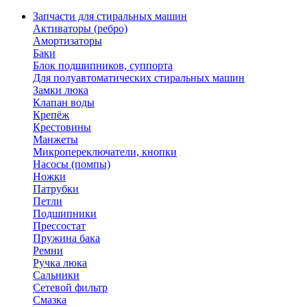
Запчасти для стиральных машин
Активаторы (ребро)
Амортизаторы
Баки
Блок подшипников, суппорта
Для полуавтоматических стиральных машин
Замки люка
Клапан воды
Крепёж
Крестовины
Манжеты
Микропереключатели, кнопки
Насосы (помпы)
Ножки
Патрубки
Петли
Подшипники
Прессостат
Пружина бака
Ремни
Ручка люка
Сальники
Сетевой фильтр
Смазка