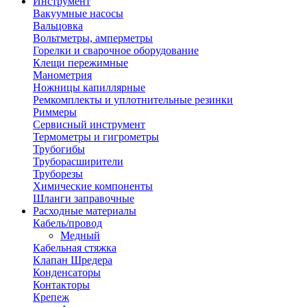
Инструмент
Вакуумные насосы
Вальцовка
Вольтметры, амперметры
Горелки и сварочное оборудование
Клещи пережимные
Манометрия
Ножницы капиллярные
Ремкомплекты и уплотнительные резинки
Риммеры
Сервисный инструмент
Термометры и гигрометры
Трубогибы
Труборасширители
Труборезы
Химические компоненты
Шланги заправочные
Расходные материалы
Кабель/провод
Медный
Кабельная стяжка
Клапан Шредера
Конденсаторы
Контакторы
Крепеж