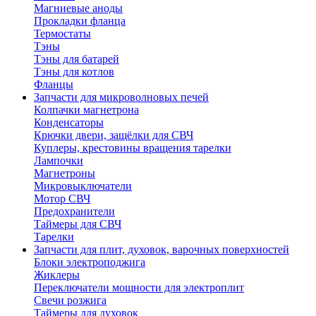
Магниевые аноды
Прокладки фланца
Термостаты
Тэны
Тэны для батарей
Тэны для котлов
Фланцы
Запчасти для микроволновых печей
Колпачки магнетрона
Конденсаторы
Крючки двери, защёлки для СВЧ
Куплеры, крестовины вращения тарелки
Лампочки
Магнетроны
Микровыключатели
Мотор СВЧ
Предохранители
Таймеры для СВЧ
Тарелки
Запчасти для плит, духовок, варочных поверхностей
Блоки электроподжига
Жиклеры
Переключатели мощности для электроплит
Свечи розжига
Таймеры для духовок